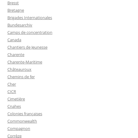
Bresst
Bretagne
Brigades Internationales
Bundesarchiv
Camps de concentration
Canada
Chantiers de Jeunesse
Charente
Charente-Maritime
Châteauroux
Chemins de fer
Cher
CICR
Cimetière
Cnahes
Colonies françaises
Commonwealth
Compagnon
Corrèze