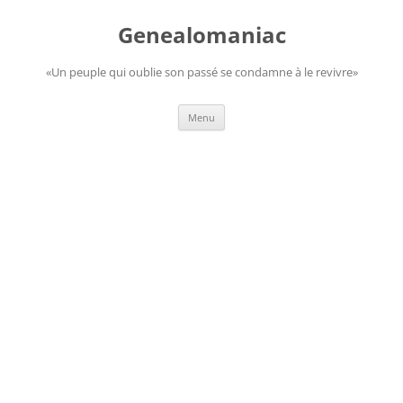
Aller
au
Genealomaniac
contenu
«Un peuple qui oublie son passé se condamne à le revivre»
Menu