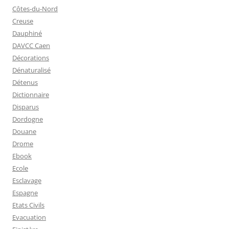
Côtes-du-Nord
Creuse
Dauphiné
DAVCC Caen
Décorations
Dénaturalisé
Détenus
Dictionnaire
Disparus
Dordogne
Douane
Drome
Ebook
Ecole
Esclavage
Espagne
Etats Civils
Evacuation