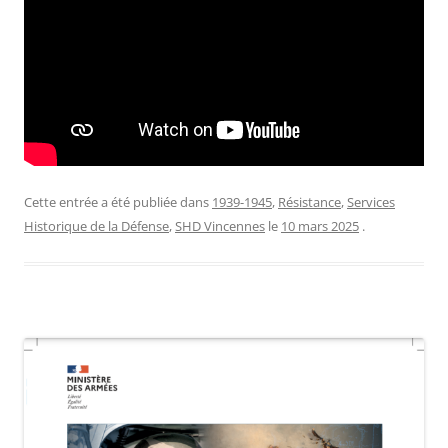
Cette entrée a été publiée dans
1939-1945
,
Résistance
,
Services
Historique de la Défense
,
SHD Vincennes
le
10 mars 2025
.