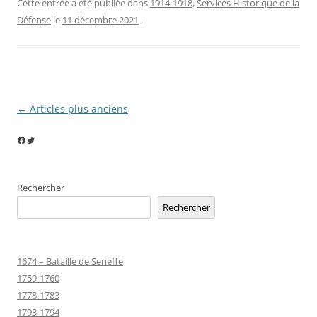
Cette entrée a été publiée dans
1914-1918
,
Services Historique de la
Défense
le
11 décembre 2021
.
Navigation
←
Articles plus anciens
des
Facebook
Twitter
articles
Rechercher
Rechercher
1674 – Bataille de Seneffe
1759-1760
1778-1783
1793-1794