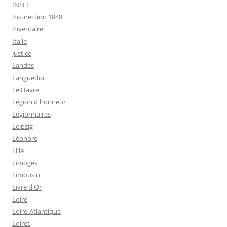
INSEE
Insurection 1848
Inventaire
Italie
Justice
Landes
Languedoc
Le Havre
Légion d'honneur
Légionnaires
Leipzig
Léonore
Lille
Limoges
Limousin
Livre d'Or
Loire
Loire-Atlantique
Loiret