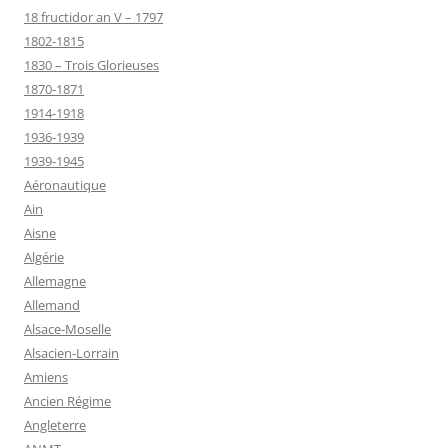
18 fructidor an V – 1797
1802-1815
1830 – Trois Glorieuses
1870-1871
1914-1918
1936-1939
1939-1945
Aéronautique
Ain
Aisne
Algérie
Allemagne
Allemand
Alsace-Moselle
Alsacien-Lorrain
Amiens
Ancien Régime
Angleterre