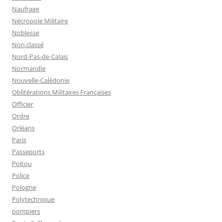
Naufrage
Nécropole Militaire
Noblesse
Non classé
Nord-Pas-de-Calais
Normandie
Nouvelle-Calédonie
Oblitérations Militaires Françaises
Officier
Ordre
Orléans
Paris
Passeports
Poitou
Police
Pologne
Polytechnique
pompiers