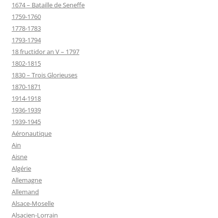
1674 – Bataille de Seneffe
1759-1760
1778-1783
1793-1794
18 fructidor an V – 1797
1802-1815
1830 – Trois Glorieuses
1870-1871
1914-1918
1936-1939
1939-1945
Aéronautique
Ain
Aisne
Algérie
Allemagne
Allemand
Alsace-Moselle
Alsacien-Lorrain