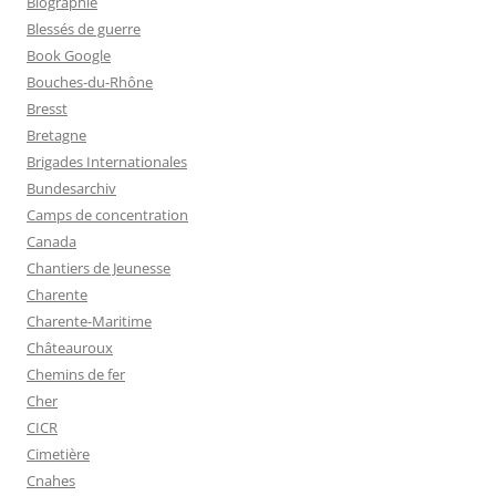
Biographie
Blessés de guerre
Book Google
Bouches-du-Rhône
Bresst
Bretagne
Brigades Internationales
Bundesarchiv
Camps de concentration
Canada
Chantiers de Jeunesse
Charente
Charente-Maritime
Châteauroux
Chemins de fer
Cher
CICR
Cimetière
Cnahes