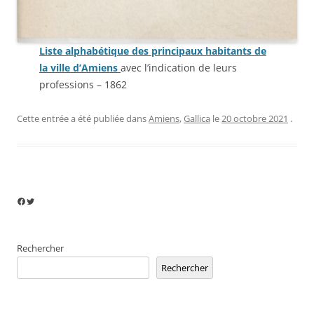
Liste alphabétique des principaux habitants de
la ville d’Amiens
avec l’indication de leurs
professions – 1862
Cette entrée a été publiée dans
Amiens
,
Gallica
le
20 octobre 2021
.
Facebook
Twitter
Rechercher
Rechercher