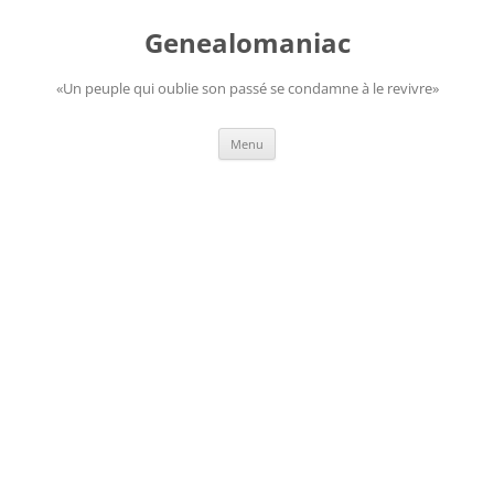
Aller
au
Genealomaniac
contenu
«Un peuple qui oublie son passé se condamne à le revivre»
Menu