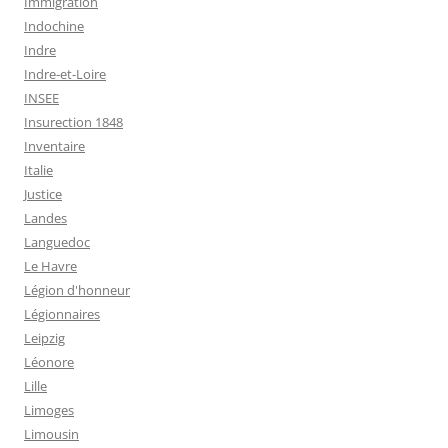
Immigration
Indochine
Indre
Indre-et-Loire
INSEE
Insurection 1848
Inventaire
Italie
Justice
Landes
Languedoc
Le Havre
Légion d'honneur
Légionnaires
Leipzig
Léonore
Lille
Limoges
Limousin