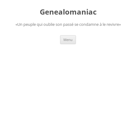
Aller
au
Genealomaniac
contenu
«Un peuple qui oublie son passé se condamne à le revivre»
Menu