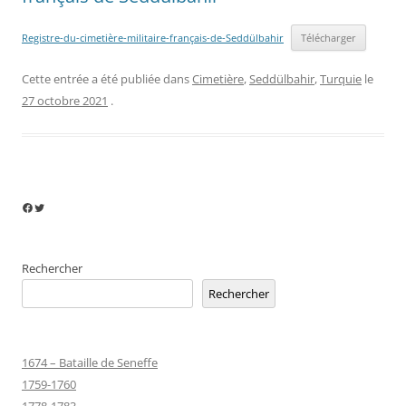
Registre-du-cimetière-militaire-français-de-Seddülbahir
Télécharger
Cette entrée a été publiée dans
Cimetière
,
Seddülbahir
,
Turquie
le
27 octobre 2021
.
Facebook
Twitter
Rechercher
Rechercher
1674 – Bataille de Seneffe
1759-1760