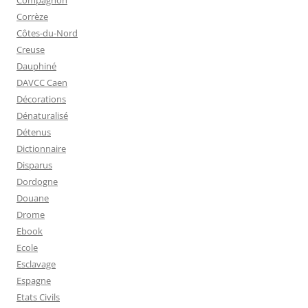
Compagnon
Corrèze
Côtes-du-Nord
Creuse
Dauphiné
DAVCC Caen
Décorations
Dénaturalisé
Détenus
Dictionnaire
Disparus
Dordogne
Douane
Drome
Ebook
Ecole
Esclavage
Espagne
Etats Civils