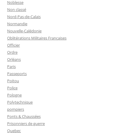
Noblesse
Non classé
Nord-Pas-de-Calais
Normandie
Nouvelle-Calédonie
Oblitérations Militaires Françaises
Officier
Ordre
Orléans
Paris
Passeports
Poitou
Police
Pologne
Polytechnique
pompiers
Ponts & Chaussées
Prisonniers de guerre
Quebec