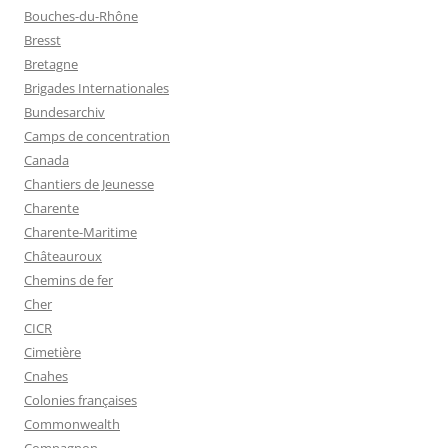
Bouches-du-Rhône
Bresst
Bretagne
Brigades Internationales
Bundesarchiv
Camps de concentration
Canada
Chantiers de Jeunesse
Charente
Charente-Maritime
Châteauroux
Chemins de fer
Cher
CICR
Cimetière
Cnahes
Colonies françaises
Commonwealth