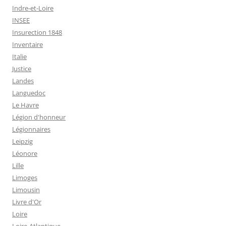
Indre-et-Loire
INSEE
Insurection 1848
Inventaire
Italie
Justice
Landes
Languedoc
Le Havre
Légion d'honneur
Légionnaires
Leipzig
Léonore
Lille
Limoges
Limousin
Livre d'Or
Loire