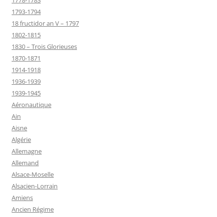
1778-1783
1793-1794
18 fructidor an V – 1797
1802-1815
1830 – Trois Glorieuses
1870-1871
1914-1918
1936-1939
1939-1945
Aéronautique
Ain
Aisne
Algérie
Allemagne
Allemand
Alsace-Moselle
Alsacien-Lorrain
Amiens
Ancien Régime