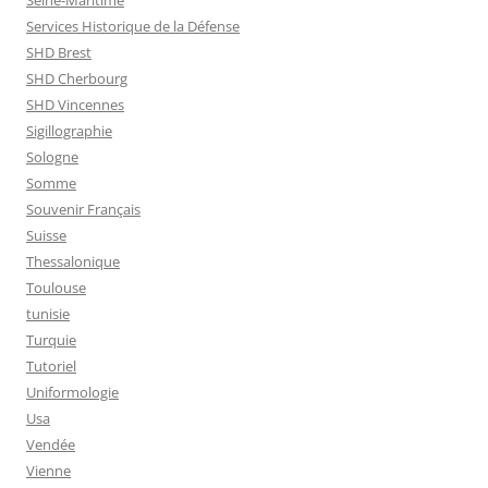
Seine-Maritime
Services Historique de la Défense
SHD Brest
SHD Cherbourg
SHD Vincennes
Sigillographie
Sologne
Somme
Souvenir Français
Suisse
Thessalonique
Toulouse
tunisie
Turquie
Tutoriel
Uniformologie
Usa
Vendée
Vienne