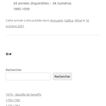
34 années disponibles – 34 numéros
1895-1939
Cette entrée a été publiée dans
Annuaire
,
Gallica
,
Mine
le
16
octobre 2021
.
Facebook
Twitter
Rechercher
Rechercher
1674 – Bataille de Seneffe
1759-1760
1778-1783