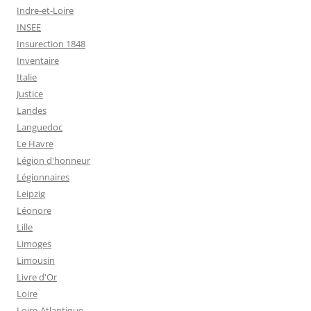
Indre-et-Loire
INSEE
Insurection 1848
Inventaire
Italie
Justice
Landes
Languedoc
Le Havre
Légion d'honneur
Légionnaires
Leipzig
Léonore
Lille
Limoges
Limousin
Livre d'Or
Loire
Loire-Atlantique