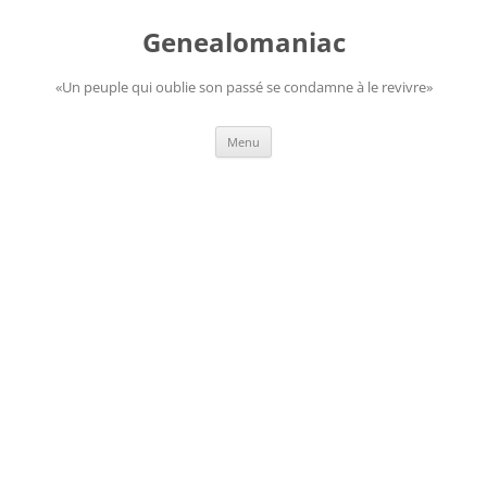
Aller
au
Genealomaniac
contenu
«Un peuple qui oublie son passé se condamne à le revivre»
Menu