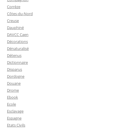
Corrèze
Côtes-du-Nord
Creuse
Dauphiné
DAVCC Caen
Décorations
Dénaturalisé
Détenus
Dictionnaire
Disparus
Dordogne
Douane
Drome
Ebook
Ecole
Esclavage
Espagne
Etats Civils