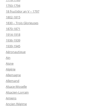
1793-1794
18 fructidor an V – 1797
1802-1815
1830 – Trois Glorieuses
1870-1871
1914-1918
1936-1939
1939-1945
Aéronautique
Ain
Aisne
Algérie
Allemagne
Allemand
Alsace-Moselle
Alsacien-Lorrain
Amiens
Ancien Régime