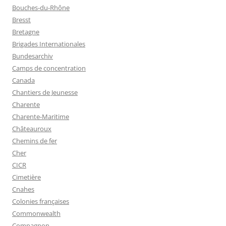
Bouches-du-Rhône
Bresst
Bretagne
Brigades Internationales
Bundesarchiv
Camps de concentration
Canada
Chantiers de Jeunesse
Charente
Charente-Maritime
Châteauroux
Chemins de fer
Cher
CICR
Cimetière
Cnahes
Colonies françaises
Commonwealth
Compagnon