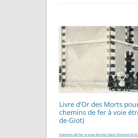
AU DÉ
PRESSE
BÉNÉF
RECHERCHER UN POLONAIS
AUX V
INCUR
CORRÈ
MILITA
LISTE
ÉTRAN
D’INT
(ARIÈG
RECRU
PAR L
DÉCEM
Livre d’Or des Morts pou
chemins de fer à voie ét
BASE 
de-Giot)
RÉGIM
FORTE
chemins-de-fer-à-voie-étroite-Saint-Etienne-Fir