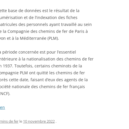
STIQUES DES CONVOIS DE
SUR-MER : BOURREAU
MILITAIRES
RIÉS ARRIVÉS À EVIAN DU
 LA
ette base de données est le résultat de la
JOSEPH CLÉMENT (191
1917 AU 01/09/1917 –
umérisation et de l’indexation des fiches
CARTE MILITAIRE DE LA FRANCE –
SE DÉFINITIVES DES
YANINA HELENA (JEAN
atricules des personnels ayant travaillé au sein
1906
NNES ET FAMILLES
SLEPOWRONSKA (1895-
e la Compagnie des chemins de fer de Paris à
RIÉES PAR LA SUISSE
LIEUX D’INTERNEMENT EN FRANCE
INHUMÉE À SAINTE-MA
yon et à la Méditerranée (PLM).
1939-1945
MER (PORNIC – 44 – L
FAISANT CONNAÎTRE LA
ATLANTIQUE)
a période concernée est pour l’essentiel
ENCE ACTUELLE DES
DÉPÔTS DE PRISONNIERS
ntérieure à la nationalisation des chemins de fer
E
NNES ÉVACUÉES DU
ALLEMANDS (1914-1918)
CIMETIÈRE DE SAINTE
n 1937. Toutefois, certains cheminots de la
TEMENT DU HAUT-RHIN (5
MER (44) : PHILIPPE 
ompagnie PLM ont quitté les chemins de fer
LISTE DES CAMPS DE PRISONNIERS
 ) – 1914-1918
LARAISON (1936-1960)
près cette date, faisant d’eux des agents de la
DU IIIE REICH
ociété nationale des chemins de fer français
NOMINATIF DES MALADES
CIMETIÈRE DE SAINTE
EMPLACEMENTS DES TROUPES
SNCF).
HÔPITAL CIVIL DE BELFORT
MER (44) : COLONEL
T D’ALSACE ÉVACUÉS (1939-
RENÉ LOUIS PIERRE (1
INSTRUCTION DE SERVICE ÉDITION
ien
POUR LE FUSILLER ET LE TIREUR
CIMETIÈRE DE SAINTE
V)
LMG. DR. JURÉ. W. REIBERT. / DER
 GÉNÉALOMANIAC – ETAT
MER (44) : JEAN AUBIN
mins de fer
le
10 novembre 2022
.
DIENSTUNTERRICHT IM HEERE.
ATIF DES RESSORTISSANTS
DE
1996) ANCIEN DÉPORT