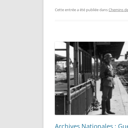
LISTE
L’ARM
Cette entrée a été publiée dans
Chemins de
LA GR
FRANÇ
ARCHI
COLL
Archives Nationales : G