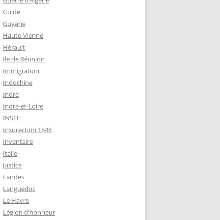
Guerre d’Algérie
Guide
Guyane
Haute-Vienne
Hérault
Ile de Réunion
Immigration
Indochine
Indre
Indre-et-Loire
INSEE
Insurection 1848
Inventaire
Italie
Justice
Landes
Languedoc
Le Havre
Légion d'honneur