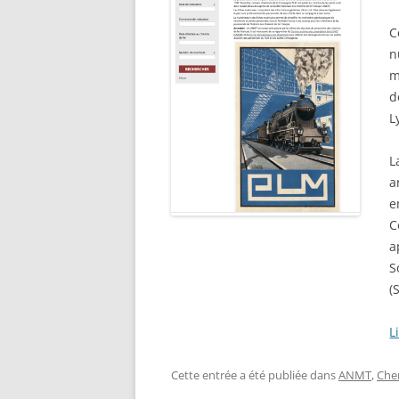
STATI
RAPAT
RECHERCHER UN PUPILLE DE
C
30/07/
NATION
n
ADRES
m
RECHERCHER UN DOUANIER
PERSO
d
RAPAT
L
RECHERCHER UN ANCÊTRE
CHEMINOT
ETAT 
L
RÉSID
a
RECHERCHER UNE SÉPULTUR
PERSO
e
DÉPAR
RECHERCHER UN FRANÇAIS À
C
LISTES
L’ÉTRANGER
a
S
ETAT 
RECHERCHER UN BAGNARD
(
DE L’
VENAN
FAIRE UNE RECHERCHE AUX
L
1940)
ARCHIVES FÉDÉRALES
ALLEMANDES (BUNDESARCHI
EXCLU
Cette entrée a été publiée dans
ANMT
,
Che
NOMIN
RECHERCHER DES ARCHIVES 