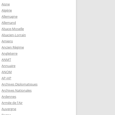
 ROBERT
Aisne
8-1944)
Algérie
Allemagne
NE HELENE)
Allemand
1964) EST
Alsace-Moselle
RIE-SUR-
Alsacien-Lorrain
OIRE-
Amiens
Ancien Régime
Angleterre
-MARIE-SUR-
ANMT
RENÉ MARIE
Annuaire
ANOM
AP-HP
-MARIE-SUR-
Archives Diplomatiques
 BABONNEAU
Archives Nationales
904-1965)
Ardennes
-MARIE-SUR-
Armée de l'Air
EAU (1910-
Auvergne
É DE