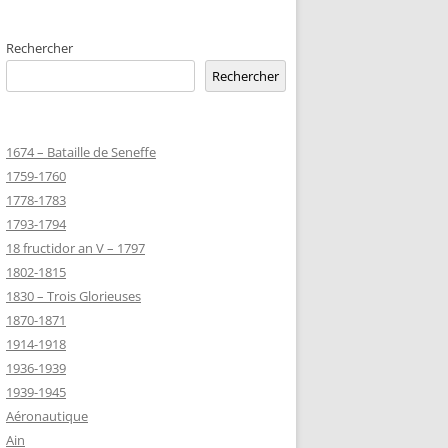
EMETERIES
Rechercher
Rechercher
TANNIQUE
1674 – Bataille de Seneffe
TANNIQUE DE
1759-1760
ER
1778-1783
JEAN MARIE
1793-1794
18 fructidor an V – 1797
1802-1815
-MARIE-SUR-
1830 – Trois Glorieuses
D’HONNEUR
1870-1871
1914-1918
1936-1939
TANNIQUE
1939-1945
Z
Aéronautique
 DU CLION-
Ain