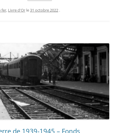
 DES PRISONNIERS FAITS PAR
ÉE DE VERSAILLES – 1871
 fer
,
Livre d'Or
le
31 octobre 2022
.
ANDE GUERRE DES
AIS: À TRAVERS LES
VES DE LA GRANDE
ECTE
uerre de 1939-1945 – Fonds