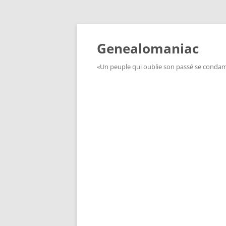
Aller
au
contenu
Genealomaniac
«Un peuple qui oublie son passé se condamn