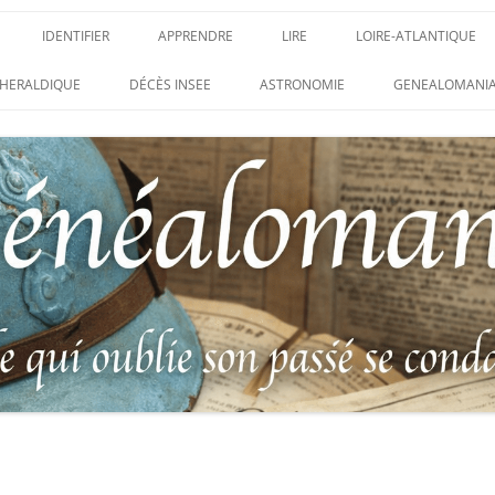
IDENTIFIER
APPRENDRE
LIRE
LOIRE-ATLANTIQUE
DES CONDAMNATIONS À
INSIGNES, ATTRIBUTS ET GRADES
APPRENDRE
LIRE
LES ENFANTS DU CLI
HERALDIQUE
DÉCÈS INSEE
ASTRONOMIE
GENEALOMANIA
1914-1918
PARTIS POUR LA PATR
WEBINAIRES – MYHERITAGE
DES HISTORIQUES
IDENTIFIER UNE PATTE DE COLLET
CARRÉ MILITAIRE FRA
ENTAIRES
(INSIGNE DE COL)
CLION-SUR-MER
DE RECHERCHE DES
IDENTIFIER UNE MÉDAILLE OU
LES SOLDATS OUBLIÉ
AUX D’HONNEUR DE
DÉCORATION
N°65 – LE CLION-SUR-
 DE
USTRATION, VÉRITABLE LIVRE
LEXIQUE DES ABRÉVIATIONS
LE CLION-SUR-MER :
 RÉUNISSANT LES PORTRAITS
MILITAIRES
AUX MORTS VIRTUEL 
LUS HÉROÏQUES SOLDATS
ES
FRANCO-ALLEMANDE D
14-1918
CATALOGUES DES OBLITÉRATIONS
1871
MILITAIRES FRANÇAISES 1914-1918
DES DISPARUS DU JOURNAL
/ 1939-1945 – BERTRAND SINAIS
LIVRE D’OR « MORT P
LE VIF »
(1979)
FRANCE » DU CLION-
 DE LA LOIRE – « HOMMAGE
UNIFORMOLOGIE – UNIFORME ET
1939-1945 THE WAR D