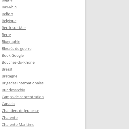
Bagne
Bas-Rhin
Belfort
TZ – PLAQUE
Belgique
RÈRES
Berck-sur-Mer
Berry
Biographie
Z :
Blessés de guerre
EAU LEROUX
Book Google
Bouches-du-Rhône
Bresst
Bretagne
Brigades Internationales
Bundesarchiv
Camps de concentration
Canada
Chantiers de Jeunesse
Charente
Charente-Maritime