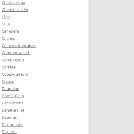
Châteauroux
Chemins de fer
Cher
CICR
Cimetière
Cnahes
Colonies françaises
Commonwealth
Compagnon
Corrèze
Côtes-du-Nord
Creuse
Dauphiné
DAVCC Caen
Décorations
Dénaturalisé
Détenus
Dictionnaire
Disparus