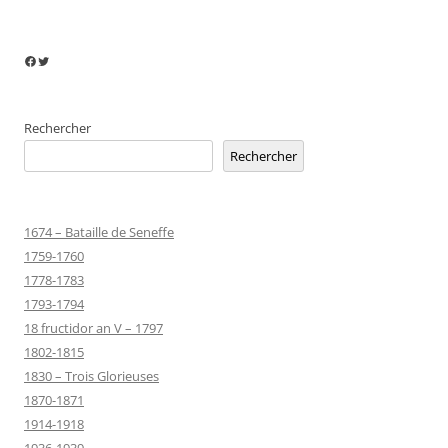
Facebook
Twitter
Rechercher
Rechercher
1674 – Bataille de Seneffe
1759-1760
1778-1783
1793-1794
18 fructidor an V – 1797
1802-1815
1830 – Trois Glorieuses
1870-1871
1914-1918
1936-1939