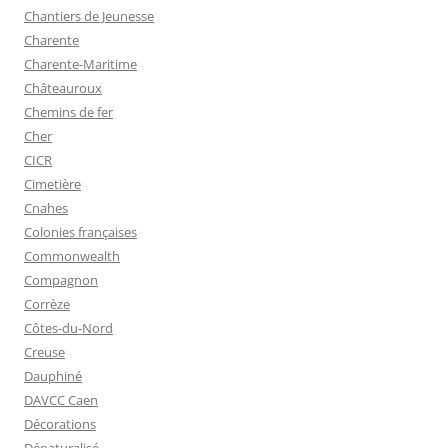
Chantiers de Jeunesse
Charente
Charente-Maritime
Châteauroux
Chemins de fer
Cher
CICR
Cimetière
Cnahes
Colonies françaises
Commonwealth
Compagnon
Corrèze
Côtes-du-Nord
Creuse
Dauphiné
DAVCC Caen
Décorations
Dénaturalisé