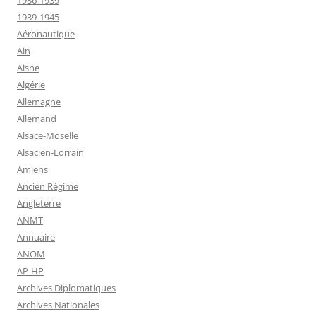
1939-1945
Aéronautique
Ain
Aisne
Algérie
Allemagne
Allemand
Alsace-Moselle
Alsacien-Lorrain
Amiens
Ancien Régime
Angleterre
ANMT
Annuaire
ANOM
AP-HP
Archives Diplomatiques
Archives Nationales