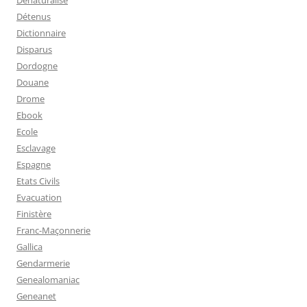
Détenus
Dictionnaire
Disparus
Dordogne
Douane
Drome
Ebook
Ecole
Esclavage
Espagne
Etats Civils
Evacuation
Finistère
Franc-Maçonnerie
Gallica
Gendarmerie
Genealomaniac
Geneanet