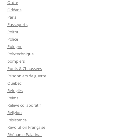
Ordre
Orléans
Paris
Passeports
Poitou
Police
Pologne
Polytechnique
pompiers
Ponts & Chaussées
Prisonniers de guerre
Quebec
Réfugiés
Reims
Relevé collaboratif
Religion
Résistance
Révolution Française
Rhénanie-Palatinat