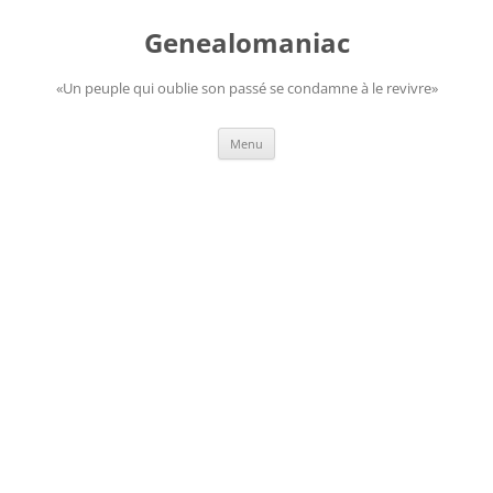
Aller
au
Genealomaniac
contenu
«Un peuple qui oublie son passé se condamne à le revivre»
Menu