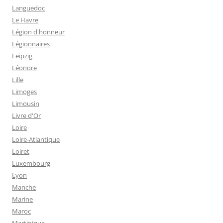
Languedoc
Le Havre
Légion d'honneur
Légionnaires
Leipzig
Léonore
Lille
Limoges
Limousin
Livre d'Or
Loire
Loire-Atlantique
Loiret
Luxembourg
Lyon
Manche
Marine
Maroc
Martinique