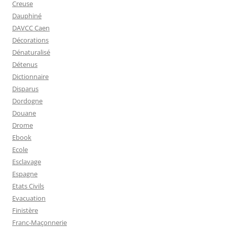
Creuse
Dauphiné
DAVCC Caen
Décorations
Dénaturalisé
Détenus
Dictionnaire
Disparus
Dordogne
Douane
Drome
Ebook
Ecole
Esclavage
Espagne
Etats Civils
Evacuation
Finistère
Franc-Maçonnerie