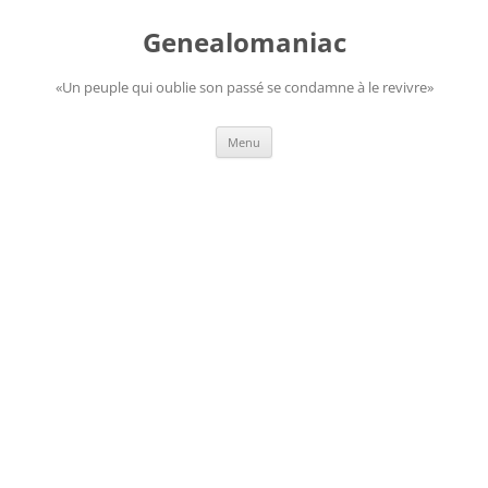
Aller
au
Genealomaniac
contenu
«Un peuple qui oublie son passé se condamne à le revivre»
Menu