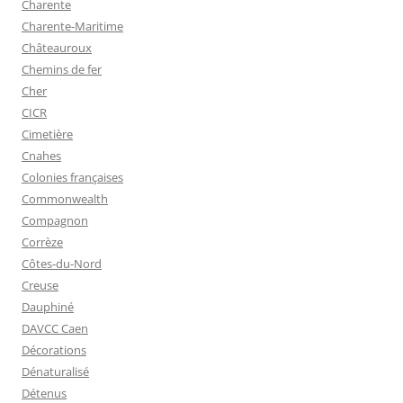
Charente
Charente-Maritime
Châteauroux
Chemins de fer
Cher
CICR
Cimetière
Cnahes
Colonies françaises
Commonwealth
Compagnon
Corrèze
Côtes-du-Nord
Creuse
Dauphiné
DAVCC Caen
Décorations
Dénaturalisé
Détenus