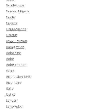
Guadeloupe
Guerre d’Algérie
Guide
Guyane
Haute-Vienne
Hérault
Ile de Réunion
Immigration
Indochine
Indre
Indre-et-Loire
INSEE
Insurection 1848
Inventaire
Italie
Justice
Landes
Languedoc