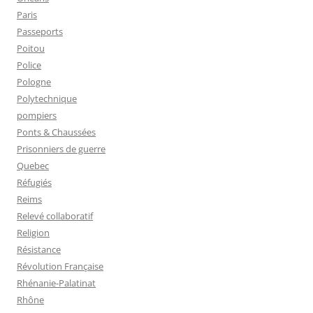
Paris
Passeports
Poitou
Police
Pologne
Polytechnique
pompiers
Ponts & Chaussées
Prisonniers de guerre
Quebec
Réfugiés
Reims
Relevé collaboratif
Religion
Résistance
Révolution Française
Rhénanie-Palatinat
Rhône