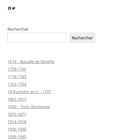
Facebook
Twitter
Rechercher
Rechercher
1674 – Bataille de Seneffe
1759-1760
1778-1783
1793-1794
18 fructidor an V – 1797
1802-1815
1830 – Trois Glorieuses
1870-1871
1914-1918
1936-1939
1939-1945