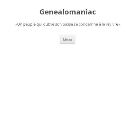
Aller
au
Genealomaniac
contenu
«Un peuple qui oublie son passé se condamne à le revivre»
Menu