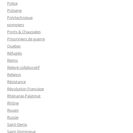
Police
Pologne
Polytechnique
pompiers
Ponts & Chaussées
Prisonniers de guerre
Quebec
Réfugiés
Reims
Relevé collaboratif
Religion
Résistance
Révolution Française
Rhénanie-Palatinat
Rhône
Rouen
Russie
Saint-Denis
Saint-Domingue