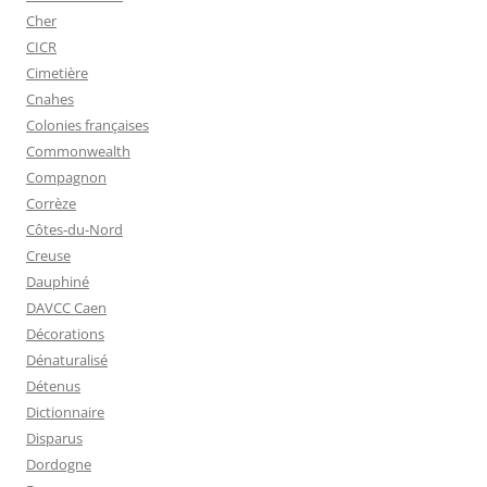
Cher
CICR
Cimetière
Cnahes
Colonies françaises
Commonwealth
Compagnon
Corrèze
Côtes-du-Nord
Creuse
Dauphiné
DAVCC Caen
Décorations
Dénaturalisé
Détenus
Dictionnaire
Disparus
Dordogne