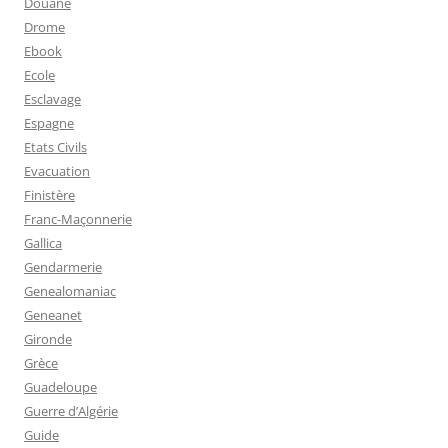
Douane
Drome
Ebook
Ecole
Esclavage
Espagne
Etats Civils
Evacuation
Finistère
Franc-Maçonnerie
Gallica
Gendarmerie
Genealomaniac
Geneanet
Gironde
Grèce
Guadeloupe
Guerre d’Algérie
Guide