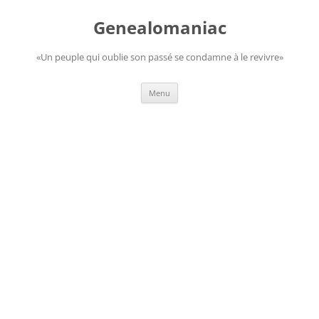
Aller
au
Genealomaniac
contenu
«Un peuple qui oublie son passé se condamne à le revivre»
Menu