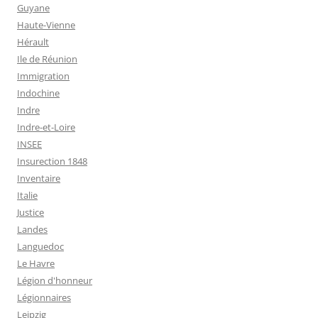
Guyane
Haute-Vienne
Hérault
Ile de Réunion
Immigration
Indochine
Indre
Indre-et-Loire
INSEE
Insurection 1848
Inventaire
Italie
Justice
Landes
Languedoc
Le Havre
Légion d'honneur
Légionnaires
Leipzig