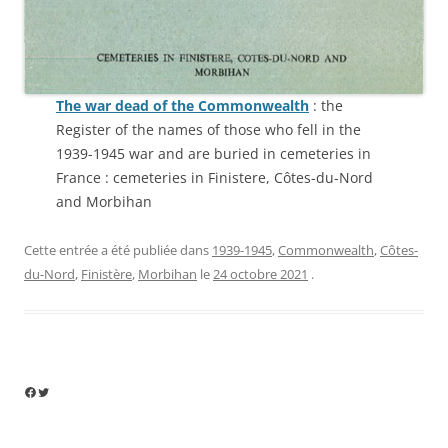
The war dead of the Commonwealth
: the
Register of the names of those who fell in the
1939-1945 war and are buried in cemeteries in
France : cemeteries in Finistere, Côtes-du-Nord
and Morbihan
Cette entrée a été publiée dans
1939-1945
,
Commonwealth
,
Côtes-
du-Nord
,
Finistère
,
Morbihan
le
24 octobre 2021
.
Facebook
Twitter