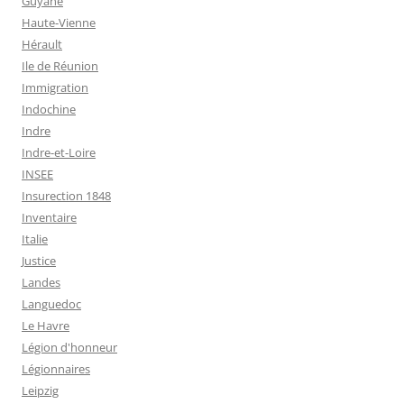
Guyane
Haute-Vienne
Hérault
Ile de Réunion
Immigration
Indochine
Indre
Indre-et-Loire
INSEE
Insurection 1848
Inventaire
Italie
Justice
Landes
Languedoc
Le Havre
Légion d'honneur
Légionnaires
Leipzig