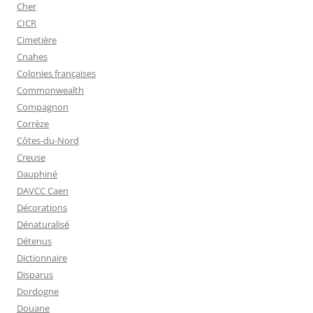
Cher
CICR
Cimetière
Cnahes
Colonies françaises
Commonwealth
Compagnon
Corrèze
Côtes-du-Nord
Creuse
Dauphiné
DAVCC Caen
Décorations
Dénaturalisé
Détenus
Dictionnaire
Disparus
Dordogne
Douane