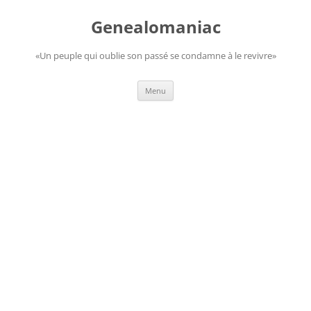
Aller
au
Genealomaniac
contenu
«Un peuple qui oublie son passé se condamne à le revivre»
Menu