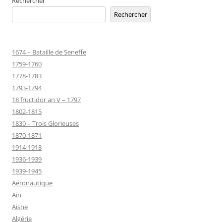
Rechercher
Rechercher
1674 – Bataille de Seneffe
1759-1760
1778-1783
1793-1794
18 fructidor an V – 1797
1802-1815
1830 – Trois Glorieuses
1870-1871
1914-1918
1936-1939
1939-1945
Aéronautique
Ain
Aisne
Algérie