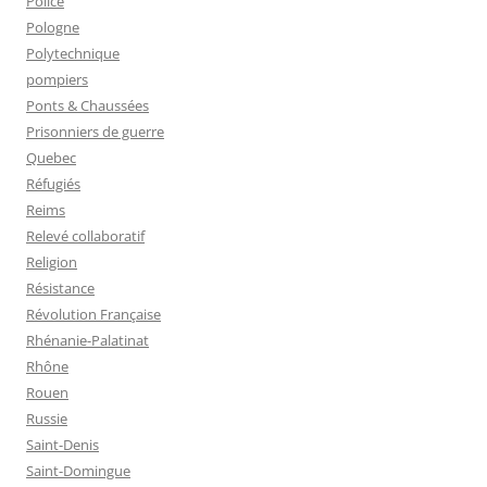
Police
Pologne
Polytechnique
pompiers
Ponts & Chaussées
Prisonniers de guerre
Quebec
Réfugiés
Reims
Relevé collaboratif
Religion
Résistance
Révolution Française
Rhénanie-Palatinat
Rhône
Rouen
Russie
Saint-Denis
Saint-Domingue