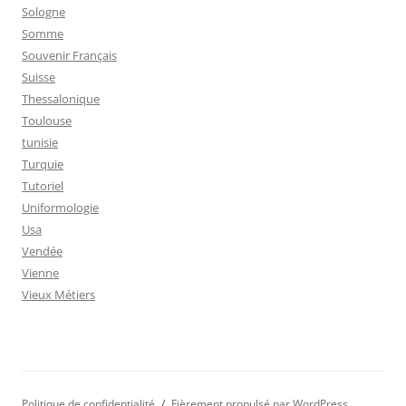
Sologne
Somme
Souvenir Français
Suisse
Thessalonique
Toulouse
tunisie
Turquie
Tutoriel
Uniformologie
Usa
Vendée
Vienne
Vieux Métiers
Politique de confidentialité
Fièrement propulsé par WordPress