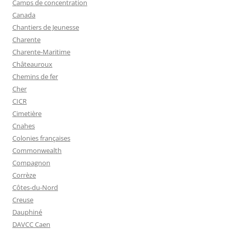
Camps de concentration
Canada
Chantiers de Jeunesse
Charente
Charente-Maritime
Châteauroux
Chemins de fer
Cher
CICR
Cimetière
Cnahes
Colonies françaises
Commonwealth
Compagnon
Corrèze
Côtes-du-Nord
Creuse
Dauphiné
DAVCC Caen