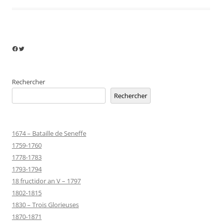
Facebook
Twitter
Rechercher
Rechercher
1674 – Bataille de Seneffe
1759-1760
1778-1783
1793-1794
18 fructidor an V – 1797
1802-1815
1830 – Trois Glorieuses
1870-1871