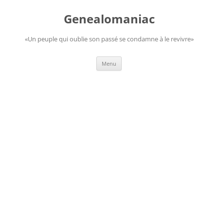
Aller
au
Genealomaniac
contenu
«Un peuple qui oublie son passé se condamne à le revivre»
Menu