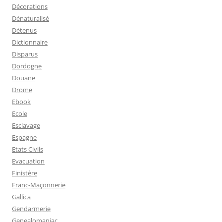
Décorations
Dénaturalisé
Détenus
Dictionnaire
Disparus
Dordogne
Douane
Drome
Ebook
Ecole
Esclavage
Espagne
Etats Civils
Evacuation
Finistère
Franc-Maçonnerie
Gallica
Gendarmerie
Genealomaniac