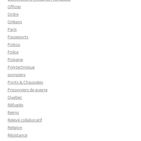
Officier
Ordre
Orléans
Paris
Passeports
Poitou
Police
Pologne
Polytechnique
pompiers
Ponts & Chaussées
Prisonniers de guerre
Quebec
Réfugiés
Reims
Relevé collaboratif
Religion
Résistance