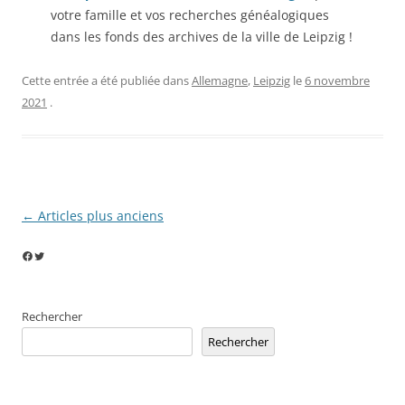
votre famille et vos recherches généalogiques
dans les fonds des archives de la ville de Leipzig !
Cette entrée a été publiée dans
Allemagne
,
Leipzig
le
6 novembre
2021
.
Navigation
←
Articles plus anciens
des
Facebook
Twitter
articles
Rechercher
Rechercher