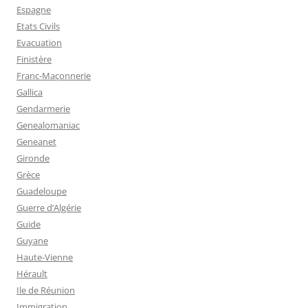
Espagne
Etats Civils
Evacuation
Finistère
Franc-Maçonnerie
Gallica
Gendarmerie
Genealomaniac
Geneanet
Gironde
Grèce
Guadeloupe
Guerre d’Algérie
Guide
Guyane
Haute-Vienne
Hérault
Ile de Réunion
Immigration