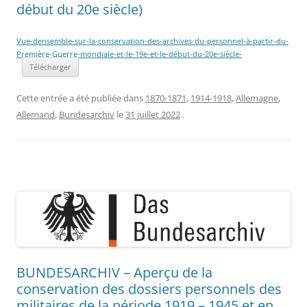
début du 20e siècle)
Vue-densemble-sur-la-conservation-des-archives-du-personnel-à-partir-du-
Première-Guerre-mondiale-et-le-19e-et-le-début-du-20e-siècle-
Télécharger
Cette entrée a été publiée dans
1870-1871
,
1914-1918
,
Allemagne
,
Allemand
,
Bundesarchiv
le
31 juillet 2022
.
BUNDESARCHIV – Aperçu de la
conservation des dossiers personnels des
militaires de la période 1919 – 1945 et en