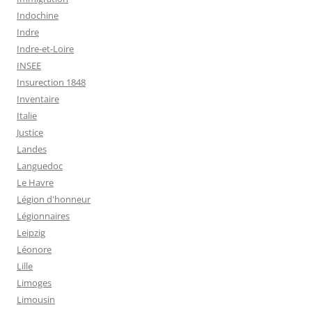
Indochine
Indre
Indre-et-Loire
INSEE
Insurection 1848
Inventaire
Italie
Justice
Landes
Languedoc
Le Havre
Légion d'honneur
Légionnaires
Leipzig
Léonore
Lille
Limoges
Limousin