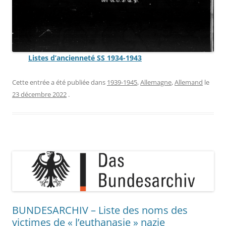
Listes d’ancienneté SS 1934-1943
Cette entrée a été publiée dans
1939-1945
,
Allemagne
,
Allemand
le
23 décembre 2022
.
BUNDESARCHIV – Liste des noms des
victimes de « l’euthanasie » nazie