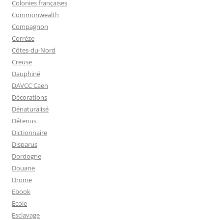
Colonies françaises
Commonwealth
Compagnon
Corrèze
Côtes-du-Nord
Creuse
Dauphiné
DAVCC Caen
Décorations
Dénaturalisé
Détenus
Dictionnaire
Disparus
Dordogne
Douane
Drome
Ebook
Ecole
Esclavage