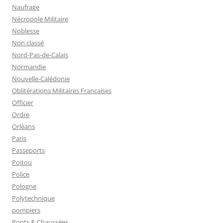
Naufrage
Nécropole Militaire
Noblesse
Non classé
Nord-Pas-de-Calais
Normandie
Nouvelle-Calédonie
Oblitérations Militaires Françaises
Officier
Ordre
Orléans
Paris
Passeports
Poitou
Police
Pologne
Polytechnique
pompiers
Ponts & Chaussées