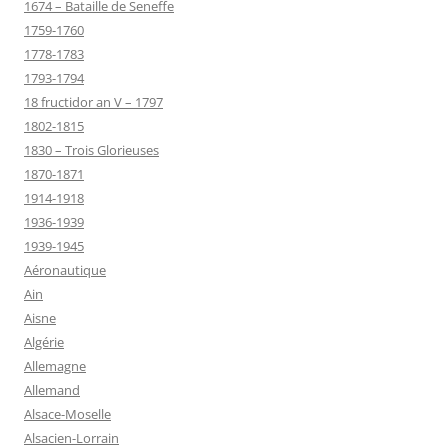
1674 – Bataille de Seneffe
1759-1760
1778-1783
1793-1794
18 fructidor an V – 1797
1802-1815
1830 – Trois Glorieuses
1870-1871
1914-1918
1936-1939
1939-1945
Aéronautique
Ain
Aisne
Algérie
Allemagne
Allemand
Alsace-Moselle
Alsacien-Lorrain