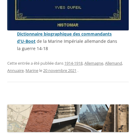
Dictionnaire biographique des commandants
d’U-Boot
de la Marine Impériale allemande dans
la guerre 14-18
Cette entrée a été publiée dans
1914-1918
,
Allemagne
,
Allemand
,
Annuaire
,
Marine
le
20 novembre 2021
.