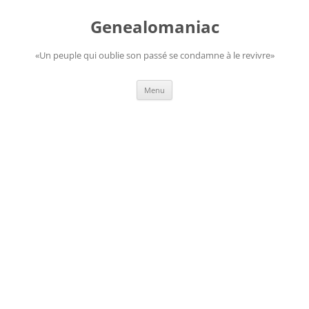
Aller
au
Genealomaniac
contenu
«Un peuple qui oublie son passé se condamne à le revivre»
Menu