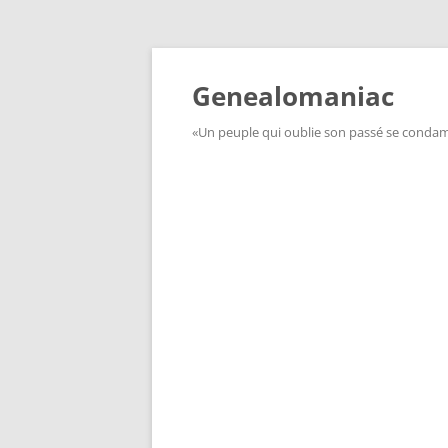
Aller
au
contenu
Genealomaniac
«Un peuple qui oublie son passé se condamn