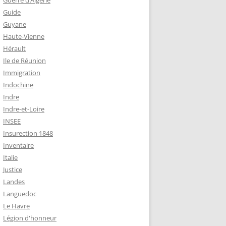
Guerre d’Algérie
Guide
Guyane
Haute-Vienne
Hérault
Ile de Réunion
Immigration
Indochine
Indre
Indre-et-Loire
INSEE
Insurection 1848
Inventaire
Italie
Justice
Landes
Languedoc
Le Havre
Légion d'honneur