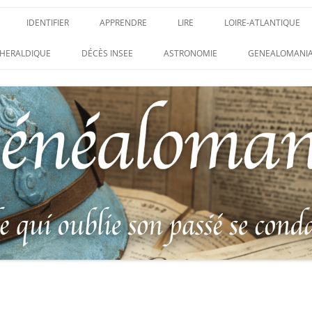
IDENTIFIER
APPRENDRE
LIRE
LOIRE-ATLANTIQUE
DES CONDAMNATIONS À
INSIGNES, ATTRIBUTS ET GRADES
APPRENDRE
LIRE
LES ENFANTS DU CLI
HERALDIQUE
DÉCÈS INSEE
ASTRONOMIE
GENEALOMANIA
1914-1918
PARTIS POUR LA PATR
WEBINAIRES – MYHERITAGE
DES HISTORIQUES
IDENTIFIER UNE PATTE DE COLLET
CARRÉ MILITAIRE FRA
ENTAIRES
(INSIGNE DE COL)
CLION-SUR-MER
DE RECHERCHE DES
IDENTIFIER UNE MÉDAILLE OU
LES SOLDATS OUBLIÉ
AUX D’HONNEUR DE
DÉCORATION
N°65 – LE CLION-SUR-
 DE
USTRATION, VÉRITABLE LIVRE
LEXIQUE DES ABRÉVIATIONS
LE CLION-SUR-MER :
 RÉUNISSANT LES PORTRAITS
MILITAIRES
AUX MORTS VIRTUEL 
LUS HÉROÏQUES SOLDATS
ES
FRANCO-ALLEMANDE D
14-1918
CATALOGUES DES OBLITÉRATIONS
1871
MILITAIRES FRANÇAISES 1914-1918
DES DISPARUS DU JOURNAL
/ 1939-1945 – BERTRAND SINAIS
LIVRE D’OR « MORT P
LE VIF »
(1979)
FRANCE » DU CLION-
 DE LA LOIRE – « HOMMAGE
UNIFORMOLOGIE – UNIFORME ET
1939-1945 THE WAR D