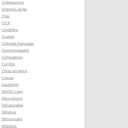
Châteauroux
Chemins de fer
Cher
CICR
Cimetière
Cnahes
Colonies françaises
Commonwealth
Compagnon
Corrèze
Côtes-du-Nord
Creuse
Dauphiné
DAVCC Caen
Décorations
Dénaturalisé
Détenus
Dictionnaire
Disparus