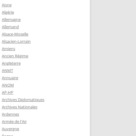
 ROBERT
Aisne
8-1944)
Algérie
Allemagne
NE HELENE)
Allemand
1964) EST
Alsace-Moselle
RIE-SUR-
Alsacien-Lorrain
OIRE-
Amiens
Ancien Régime
Angleterre
-MARIE-SUR-
ANMT
RENÉ MARIE
Annuaire
ANOM
AP-HP
-MARIE-SUR-
Archives Diplomatiques
 BABONNEAU
Archives Nationales
904-1965)
Ardennes
-MARIE-SUR-
Armée de l'Air
EAU (1910-
Auvergne
É DE