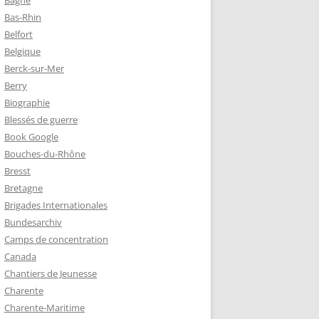
Bagne
Bas-Rhin
Belfort
TZ – PLAQUE
Belgique
RÈRES
Berck-sur-Mer
Berry
Biographie
Z :
Blessés de guerre
EAU LEROUX
Book Google
Bouches-du-Rhône
Bresst
Bretagne
Brigades Internationales
Bundesarchiv
Camps de concentration
Canada
Chantiers de Jeunesse
Charente
Charente-Maritime