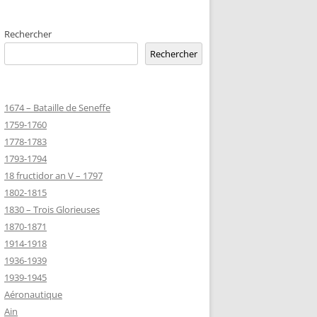
EMETERIES
Rechercher
Rechercher
TANNIQUE
1674 – Bataille de Seneffe
TANNIQUE DE
1759-1760
ER
1778-1783
JEAN MARIE
1793-1794
18 fructidor an V – 1797
1802-1815
-MARIE-SUR-
1830 – Trois Glorieuses
D’HONNEUR
1870-1871
1914-1918
1936-1939
TANNIQUE
1939-1945
Z
Aéronautique
 DU CLION-
Ain