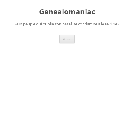
Aller
au
Genealomaniac
contenu
«Un peuple qui oublie son passé se condamne à le revivre»
Menu