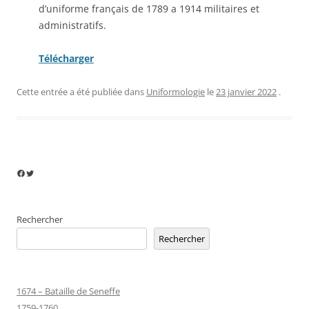
d’uniforme français de 1789 a 1914 militaires et
administratifs.
Télécharger
Cette entrée a été publiée dans
Uniformologie
le
23 janvier 2022
.
Facebook
Twitter
Rechercher
Rechercher
1674 – Bataille de Seneffe
1759-1760