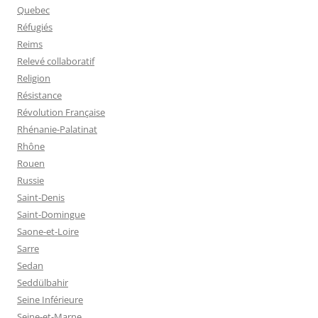
Quebec
Réfugiés
Reims
Relevé collaboratif
Religion
Résistance
Révolution Française
Rhénanie-Palatinat
Rhône
Rouen
Russie
Saint-Denis
Saint-Domingue
Saone-et-Loire
Sarre
Sedan
Seddülbahir
Seine Inférieure
Seine-et-Marne