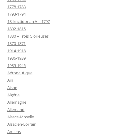
1778-1783
1793-1794
18 fructidor an V – 1797
1802-1815
1830 – Trois Glorieuses
1870-1871
1914-1918
1936-1939
1939-1945
Aéronautique
Ain
Aisne
Algérie
Allemagne
Allemand
Alsace-Moselle
Alsacien-Lorrain
Amiens