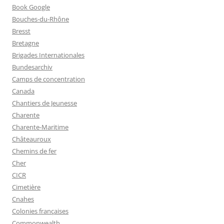
Book Google
Bouches-du-Rhône
Bresst
Bretagne
Brigades Internationales
Bundesarchiv
Camps de concentration
Canada
Chantiers de Jeunesse
Charente
Charente-Maritime
Châteauroux
Chemins de fer
Cher
CICR
Cimetière
Cnahes
Colonies françaises
Commonwealth