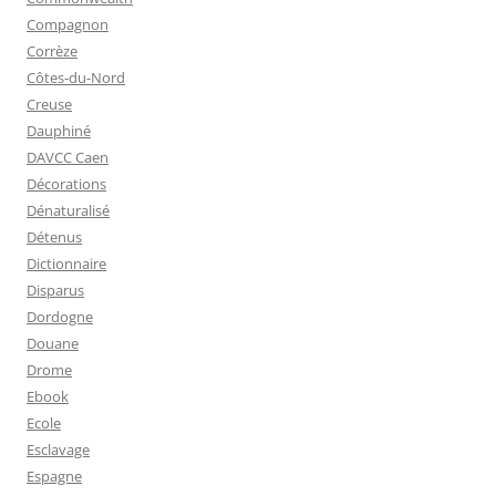
Compagnon
Corrèze
Côtes-du-Nord
Creuse
Dauphiné
DAVCC Caen
Décorations
Dénaturalisé
Détenus
Dictionnaire
Disparus
Dordogne
Douane
Drome
Ebook
Ecole
Esclavage
Espagne