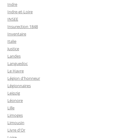
Indre
Indre-et-Loire
INSEE
Insurection 1848
Inventaire
Italie
Justice
Landes
Languedoc
Le Havre
Légion d'honneur
Légionnaires
Leipzig
Léonore
Lille
Limoges
Limousin
Livre d'Or
Loire