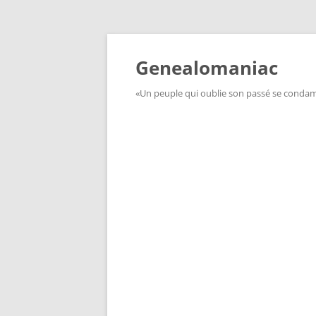
Aller
au
contenu
Genealomaniac
«Un peuple qui oublie son passé se condamn