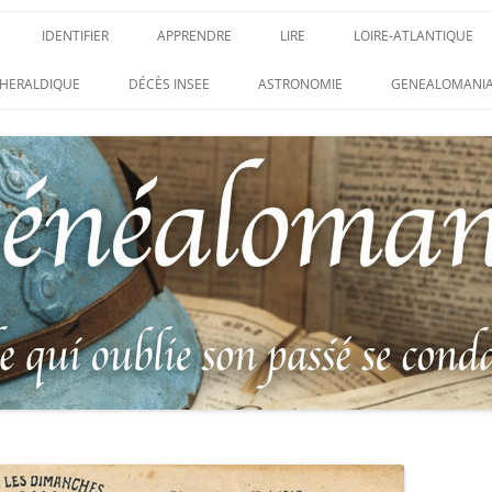
IDENTIFIER
APPRENDRE
LIRE
LOIRE-ATLANTIQUE
DES CONDAMNATIONS À
INSIGNES, ATTRIBUTS ET GRADES
APPRENDRE
LIRE
LES ENFANTS DU CLI
HERALDIQUE
DÉCÈS INSEE
ASTRONOMIE
GENEALOMANIA
1914-1918
PARTIS POUR LA PATR
WEBINAIRES – MYHERITAGE
DES HISTORIQUES
IDENTIFIER UNE PATTE DE COLLET
CARRÉ MILITAIRE FRA
ENTAIRES
(INSIGNE DE COL)
CLION-SUR-MER
DE RECHERCHE DES
IDENTIFIER UNE MÉDAILLE OU
LES SOLDATS OUBLIÉ
AUX D’HONNEUR DE
DÉCORATION
N°65 – LE CLION-SUR-
 DE
USTRATION, VÉRITABLE LIVRE
LEXIQUE DES ABRÉVIATIONS
LE CLION-SUR-MER :
 RÉUNISSANT LES PORTRAITS
MILITAIRES
AUX MORTS VIRTUEL 
LUS HÉROÏQUES SOLDATS
ES
FRANCO-ALLEMANDE D
14-1918
CATALOGUES DES OBLITÉRATIONS
1871
MILITAIRES FRANÇAISES 1914-1918
DES DISPARUS DU JOURNAL
/ 1939-1945 – BERTRAND SINAIS
LIVRE D’OR « MORT P
LE VIF »
(1979)
FRANCE » DU CLION-
 DE LA LOIRE – « HOMMAGE
UNIFORMOLOGIE – UNIFORME ET
1939-1945 THE WAR D