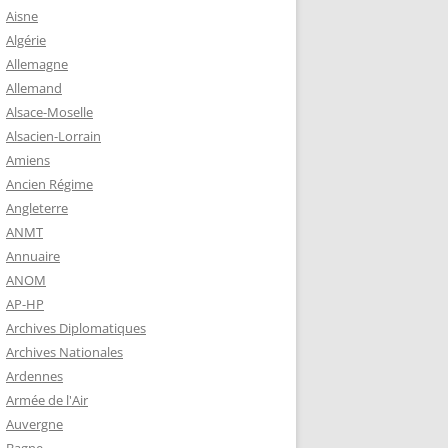
 ROBERT
Aisne
8-1944)
Algérie
Allemagne
NE HELENE)
Allemand
1964) EST
Alsace-Moselle
RIE-SUR-
Alsacien-Lorrain
OIRE-
Amiens
Ancien Régime
Angleterre
-MARIE-SUR-
ANMT
RENÉ MARIE
Annuaire
ANOM
AP-HP
-MARIE-SUR-
Archives Diplomatiques
 BABONNEAU
Archives Nationales
904-1965)
Ardennes
-MARIE-SUR-
Armée de l'Air
EAU (1910-
Auvergne
É DE