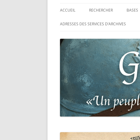
ACCUEIL
RECHERCHER
BASES
RECHERCHER UN SOLDAT
BASE 
ADRESSES DES SERVICES D’ARCHIVES
FRANÇAIS
MORT
RECHERCHER UNE CARTE DE
BASE 
COMBATTANT
RÉGIM
RECHERCHER UN RÉSISTANT
BASE 
TABLE
RECHERCHER UN PRISONNIER
L’ILL
GUERRE
D’OR,
DES P
RECHERCHER UNE VICTIME D
DE 19
PERSÉCUTIONS NAZIS
BASE 
RECHERCHER UN SOLDAT
« SUR 
ALLEMAND
PHARE
RECHERCHER UN SOLDAT