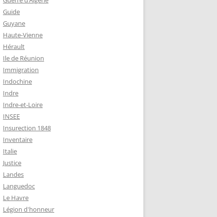
Guerre d’Algérie
Guide
Guyane
Haute-Vienne
Hérault
Ile de Réunion
Immigration
Indochine
Indre
Indre-et-Loire
INSEE
Insurection 1848
Inventaire
Italie
Justice
Landes
Languedoc
Le Havre
Légion d'honneur