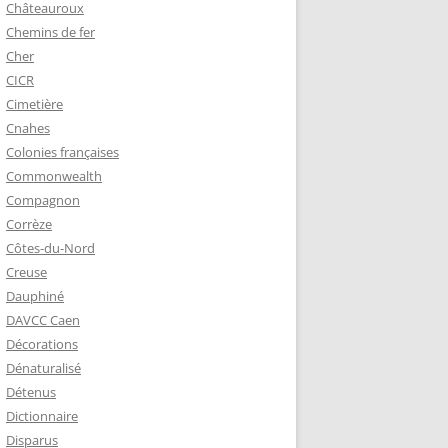
Châteauroux
Chemins de fer
Cher
CICR
Cimetière
Cnahes
Colonies françaises
Commonwealth
Compagnon
Corrèze
Côtes-du-Nord
Creuse
Dauphiné
DAVCC Caen
Décorations
Dénaturalisé
Détenus
Dictionnaire
Disparus