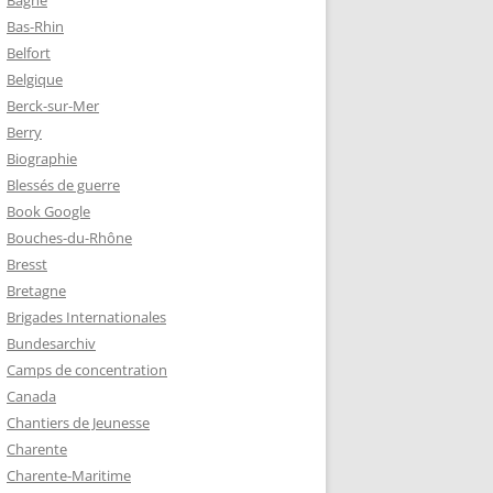
Bagne
Bas-Rhin
Belfort
TZ – PLAQUE
Belgique
RÈRES
Berck-sur-Mer
Berry
Biographie
Z :
Blessés de guerre
EAU LEROUX
Book Google
Bouches-du-Rhône
Bresst
Bretagne
Brigades Internationales
Bundesarchiv
Camps de concentration
Canada
Chantiers de Jeunesse
Charente
Charente-Maritime