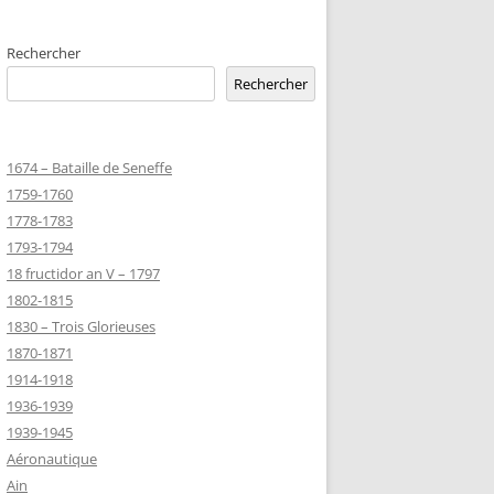
EMETERIES
Rechercher
Rechercher
TANNIQUE
1674 – Bataille de Seneffe
TANNIQUE DE
1759-1760
ER
1778-1783
JEAN MARIE
1793-1794
18 fructidor an V – 1797
1802-1815
-MARIE-SUR-
1830 – Trois Glorieuses
D’HONNEUR
1870-1871
1914-1918
1936-1939
TANNIQUE
1939-1945
Z
Aéronautique
 DU CLION-
Ain