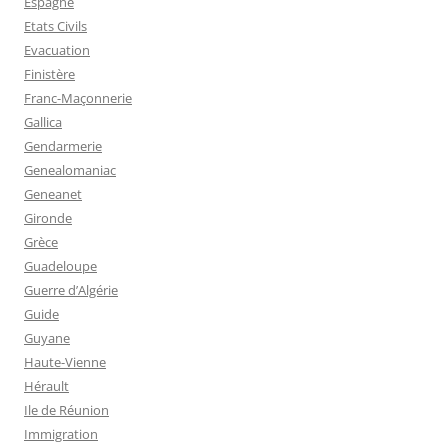
Espagne
Etats Civils
Evacuation
Finistère
Franc-Maçonnerie
Gallica
Gendarmerie
Genealomaniac
Geneanet
Gironde
Grèce
Guadeloupe
Guerre d’Algérie
Guide
Guyane
Haute-Vienne
Hérault
Ile de Réunion
Immigration