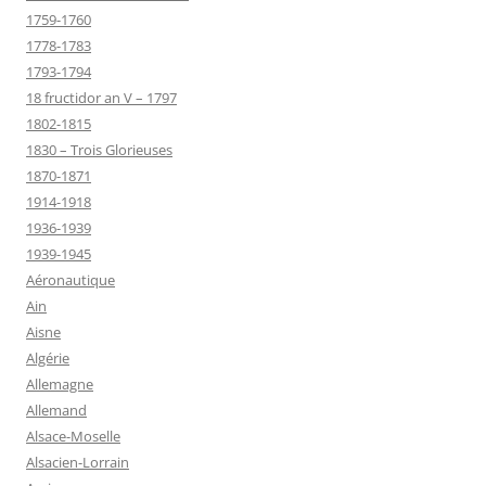
1759-1760
1778-1783
1793-1794
18 fructidor an V – 1797
1802-1815
1830 – Trois Glorieuses
1870-1871
1914-1918
1936-1939
1939-1945
Aéronautique
Ain
Aisne
Algérie
Allemagne
Allemand
Alsace-Moselle
Alsacien-Lorrain