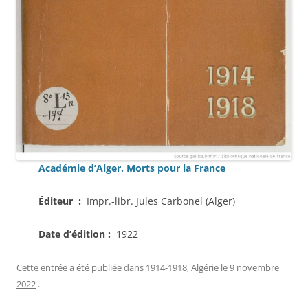
Académie d’Alger. Morts pour la France
Éditeur :
Impr.-libr. Jules Carbonel (Alger)
Date d’édition :
1922
Cette entrée a été publiée dans
1914-1918
,
Algérie
le
9 novembre
2022
.