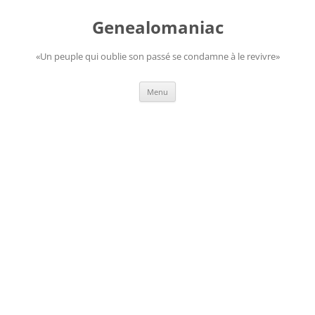
Aller
au
Genealomaniac
contenu
«Un peuple qui oublie son passé se condamne à le revivre»
Menu