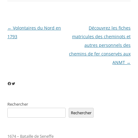
Navigation
←
Volontaires du Nord en
Découvrez les fiches
des
1793
matricules des cheminots et
articles
autres personnels des
chemins de fer conservés aux
ANMT
→
Facebook
Twitter
Rechercher
Rechercher
1674 – Bataille de Seneffe