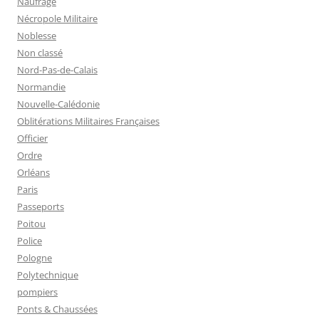
Naufrage
Nécropole Militaire
Noblesse
Non classé
Nord-Pas-de-Calais
Normandie
Nouvelle-Calédonie
Oblitérations Militaires Françaises
Officier
Ordre
Orléans
Paris
Passeports
Poitou
Police
Pologne
Polytechnique
pompiers
Ponts & Chaussées