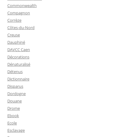
Commonwealth
Compagnon
Corrèze
Côtes-du-Nord
Creuse
Dauphiné
DAVCC Caen
Décorations
Dénaturalisé
Détenus
Dictionnaire
Disparus
Dordogne
Douane
Drome
Ebook
Ecole
Esclavage