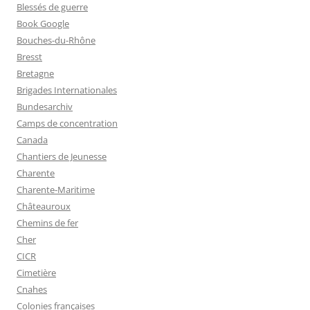
Blessés de guerre
Book Google
Bouches-du-Rhône
Bresst
Bretagne
Brigades Internationales
Bundesarchiv
Camps de concentration
Canada
Chantiers de Jeunesse
Charente
Charente-Maritime
Châteauroux
Chemins de fer
Cher
CICR
Cimetière
Cnahes
Colonies françaises