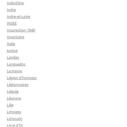
Indochine
Indre
Indre-et-Loire
INSEE
Insurection 1848
Inventaire
Italie
Justice
Landes
Languedoc
Le Havre
Légion d'honneur
Légionnaires
Leipzig
Léonore
Lille
Limoges
Limousin
Livre d'Or