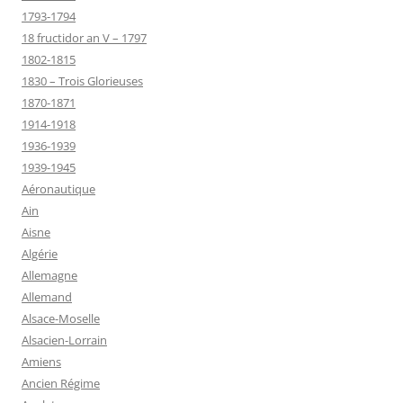
1793-1794
18 fructidor an V – 1797
1802-1815
1830 – Trois Glorieuses
1870-1871
1914-1918
1936-1939
1939-1945
Aéronautique
Ain
Aisne
Algérie
Allemagne
Allemand
Alsace-Moselle
Alsacien-Lorrain
Amiens
Ancien Régime