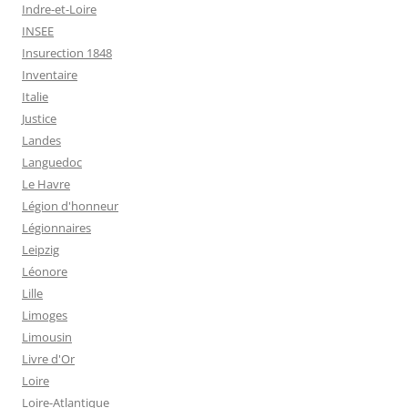
Indre-et-Loire
INSEE
Insurection 1848
Inventaire
Italie
Justice
Landes
Languedoc
Le Havre
Légion d'honneur
Légionnaires
Leipzig
Léonore
Lille
Limoges
Limousin
Livre d'Or
Loire
Loire-Atlantique