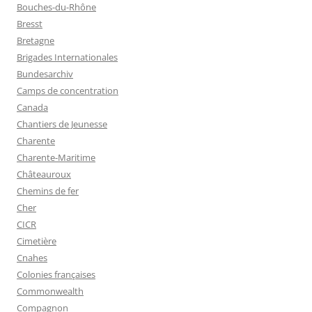
Bouches-du-Rhône
Bresst
Bretagne
Brigades Internationales
Bundesarchiv
Camps de concentration
Canada
Chantiers de Jeunesse
Charente
Charente-Maritime
Châteauroux
Chemins de fer
Cher
CICR
Cimetière
Cnahes
Colonies françaises
Commonwealth
Compagnon