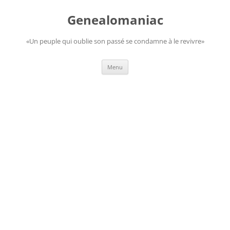
Aller
au
Genealomaniac
contenu
«Un peuple qui oublie son passé se condamne à le revivre»
Menu