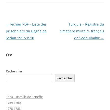
Navigation
←
Fichier PDF – Liste des
Turquie – Registre du
des
prisonniers du Bagne de
cimetière militaire français
articles
Sedan 1917-1918
de Seddülbahir
→
Facebook
Twitter
Rechercher
Rechercher
1674 – Bataille de Seneffe
1759-1760
1778-1783