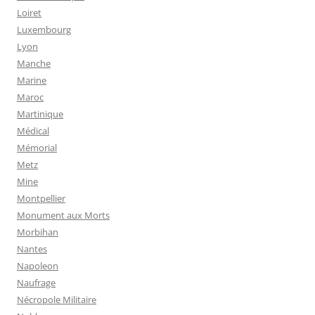
Loiret
Luxembourg
Lyon
Manche
Marine
Maroc
Martinique
Médical
Mémorial
Metz
Mine
Montpellier
Monument aux Morts
Morbihan
Nantes
Napoleon
Naufrage
Nécropole Militaire