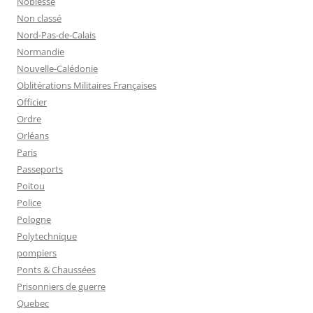
Noblesse
Non classé
Nord-Pas-de-Calais
Normandie
Nouvelle-Calédonie
Oblitérations Militaires Françaises
Officier
Ordre
Orléans
Paris
Passeports
Poitou
Police
Pologne
Polytechnique
pompiers
Ponts & Chaussées
Prisonniers de guerre
Quebec