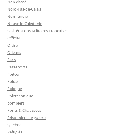
Non classé
Nord-Pas-de-Calais
Normandie
Nouvelle-Calédonie
Oblitérations Militaires Françaises
Officier
Ordre
Orléans
Paris
Passeports
Poitou
Police
Pologne
Polytechnique
pompiers
Ponts & Chaussées
Prisonniers de guerre
Quebec
Réfugiés