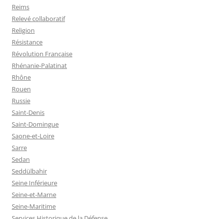
Reims
Relevé collaboratif
Religion
Résistance
Révolution Française
Rhénanie-Palatinat
Rhône
Rouen
Russie
Saint-Denis
Saint-Domingue
Saone-et-Loire
Sarre
Sedan
Seddülbahir
Seine Inférieure
Seine-et-Marne
Seine-Maritime
Services Historique de la Défense