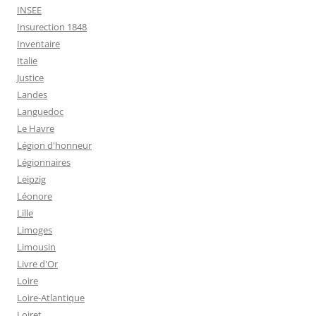
INSEE
Insurection 1848
Inventaire
Italie
Justice
Landes
Languedoc
Le Havre
Légion d'honneur
Légionnaires
Leipzig
Léonore
Lille
Limoges
Limousin
Livre d'Or
Loire
Loire-Atlantique
Loiret