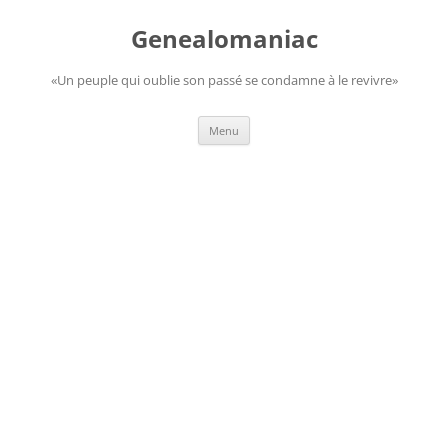
Aller
au
Genealomaniac
contenu
«Un peuple qui oublie son passé se condamne à le revivre»
Menu