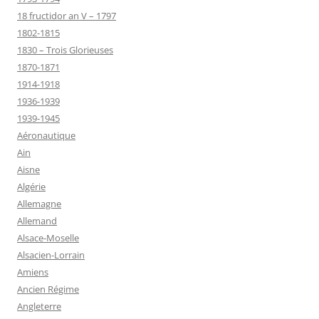
18 fructidor an V – 1797
1802-1815
1830 – Trois Glorieuses
1870-1871
1914-1918
1936-1939
1939-1945
Aéronautique
Ain
Aisne
Algérie
Allemagne
Allemand
Alsace-Moselle
Alsacien-Lorrain
Amiens
Ancien Régime
Angleterre