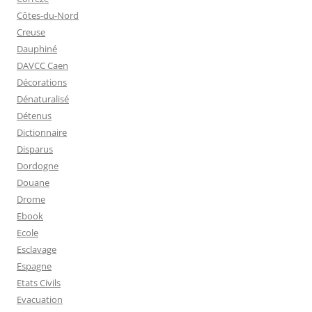
Côtes-du-Nord
Creuse
Dauphiné
DAVCC Caen
Décorations
Dénaturalisé
Détenus
Dictionnaire
Disparus
Dordogne
Douane
Drome
Ebook
Ecole
Esclavage
Espagne
Etats Civils
Evacuation