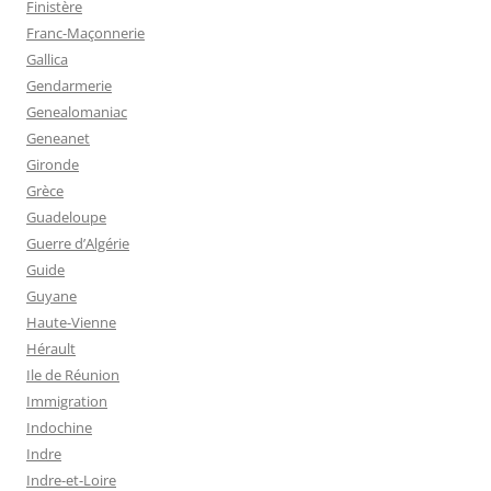
Finistère
Franc-Maçonnerie
Gallica
Gendarmerie
Genealomaniac
Geneanet
Gironde
Grèce
Guadeloupe
Guerre d’Algérie
Guide
Guyane
Haute-Vienne
Hérault
Ile de Réunion
Immigration
Indochine
Indre
Indre-et-Loire