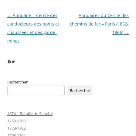
Navigation
←
Annuaire – Cercle des
Annuaires du Cercle des
des
conducteurs des ponts et
chemins de fer – Paris (1862-
articles
chaussées et des garde-
1866)
→
mines
Facebook
Twitter
Rechercher
Rechercher
1674 – Bataille de Seneffe
1759-1760
1778-1783
1793-1794