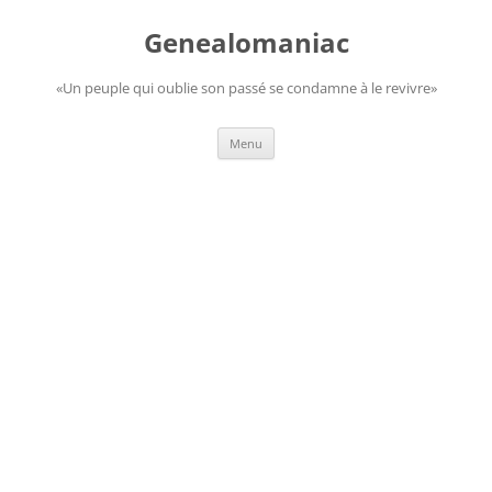
Aller
au
Genealomaniac
contenu
«Un peuple qui oublie son passé se condamne à le revivre»
Menu