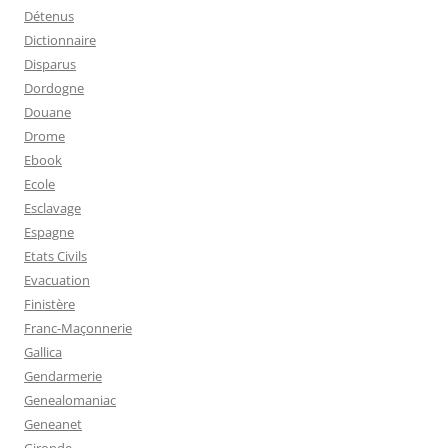
Détenus
Dictionnaire
Disparus
Dordogne
Douane
Drome
Ebook
Ecole
Esclavage
Espagne
Etats Civils
Evacuation
Finistère
Franc-Maçonnerie
Gallica
Gendarmerie
Genealomaniac
Geneanet
Gironde