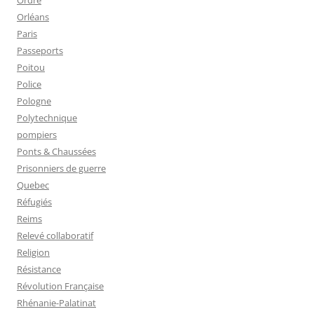
Orléans
Paris
Passeports
Poitou
Police
Pologne
Polytechnique
pompiers
Ponts & Chaussées
Prisonniers de guerre
Quebec
Réfugiés
Reims
Relevé collaboratif
Religion
Résistance
Révolution Française
Rhénanie-Palatinat