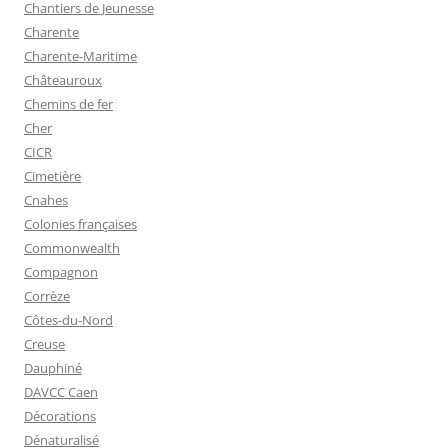
Chantiers de Jeunesse
Charente
Charente-Maritime
Châteauroux
Chemins de fer
Cher
CICR
Cimetière
Cnahes
Colonies françaises
Commonwealth
Compagnon
Corrèze
Côtes-du-Nord
Creuse
Dauphiné
DAVCC Caen
Décorations
Dénaturalisé