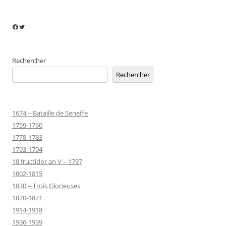
Facebook
Twitter
Rechercher
Rechercher
1674 – Bataille de Seneffe
1759-1760
1778-1783
1793-1794
18 fructidor an V – 1797
1802-1815
1830 – Trois Glorieuses
1870-1871
1914-1918
1936-1939