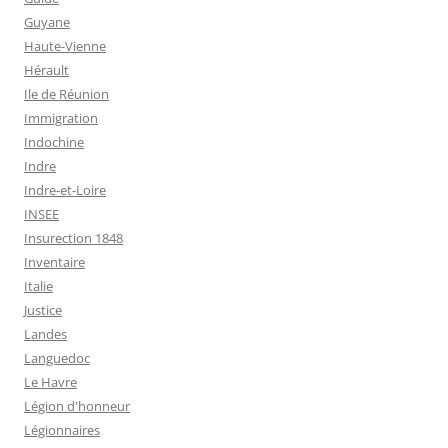
Guyane
Haute-Vienne
Hérault
Ile de Réunion
Immigration
Indochine
Indre
Indre-et-Loire
INSEE
Insurection 1848
Inventaire
Italie
Justice
Landes
Languedoc
Le Havre
Légion d'honneur
Légionnaires