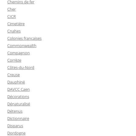
Chemins de fer
Cher
CICR
Cimetière
Cnahes
Colonies françaises
Commonwealth
Compagnon
Corrèze
Côtes-du-Nord
Creuse
Dauphiné
DAVCC Caen
Décorations
Dénaturalisé
Détenus
Dictionnaire
Disparus
Dordogne