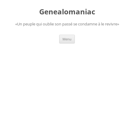
Aller
au
Genealomaniac
contenu
«Un peuple qui oublie son passé se condamne à le revivre»
Menu