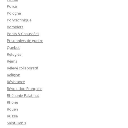
Police
Pologne
Polytechnique
pompiers
Ponts & Chaussées
Prisonniers de guerre
Quebec
Réfugiés
Reims
Relevé collaboratif
Religion
Résistance
Révolution Française
Rhénanie-Palatinat
Rhône
Rouen
Russie
Saint-Denis