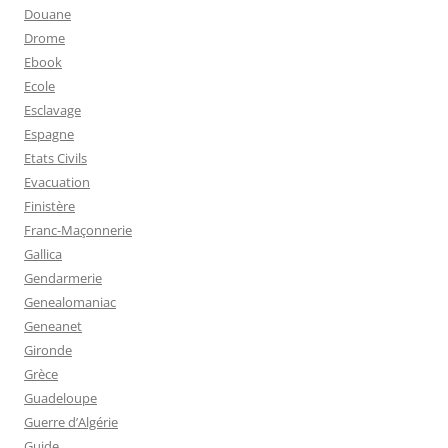
Douane
Drome
Ebook
Ecole
Esclavage
Espagne
Etats Civils
Evacuation
Finistère
Franc-Maçonnerie
Gallica
Gendarmerie
Genealomaniac
Geneanet
Gironde
Grèce
Guadeloupe
Guerre d’Algérie
Guide