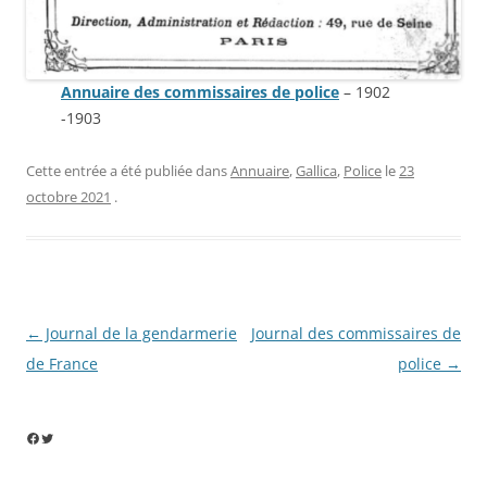
Annuaire des commissaires de police
– 1902
-1903
Cette entrée a été publiée dans
Annuaire
,
Gallica
,
Police
le
23
octobre 2021
.
Navigation
←
Journal de la gendarmerie
Journal des commissaires de
des
de France
police
→
articles
Facebook
Twitter