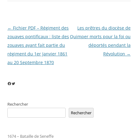
Navigation
←
Fichier PDF – Régiment des
Les prêtres du diocèse de
des
zouaves pontificaux : liste des
Quimper morts pour la foi ou
articles
zouaves ayant fait partie du
déportés pendant la
régiment du 1er Janvier 1861
Révolution
→
au 20 Septembre 1870
Facebook
Twitter
Rechercher
Rechercher
1674 – Bataille de Seneffe