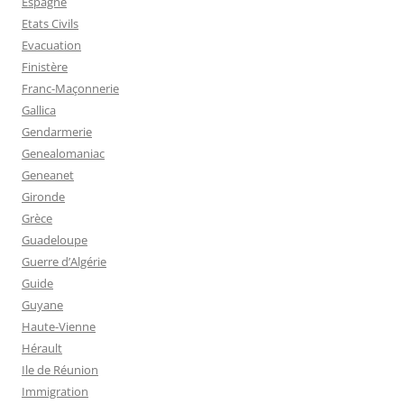
Espagne
Etats Civils
Evacuation
Finistère
Franc-Maçonnerie
Gallica
Gendarmerie
Genealomaniac
Geneanet
Gironde
Grèce
Guadeloupe
Guerre d’Algérie
Guide
Guyane
Haute-Vienne
Hérault
Ile de Réunion
Immigration