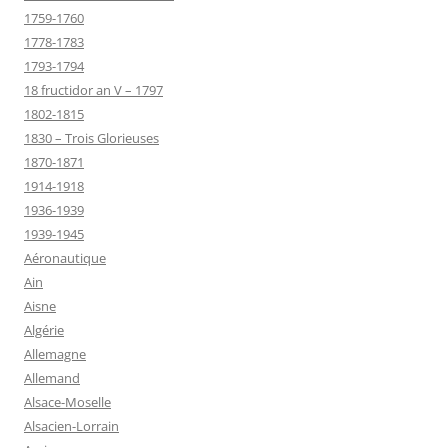
1759-1760
1778-1783
1793-1794
18 fructidor an V – 1797
1802-1815
1830 – Trois Glorieuses
1870-1871
1914-1918
1936-1939
1939-1945
Aéronautique
Ain
Aisne
Algérie
Allemagne
Allemand
Alsace-Moselle
Alsacien-Lorrain