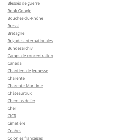
Blessés de guerre
Book Google
Bouches-du-Rhône
Bresst
Bretagne
Brigades Internationales
Bundesarchiv
Camps de concentration
Canada
Chantiers de Jeunesse
Charente
Charente-Maritime
Châteauroux
Chemins de fer
Cher
CICR
Cimetière
Cnahes
Colonies françaises