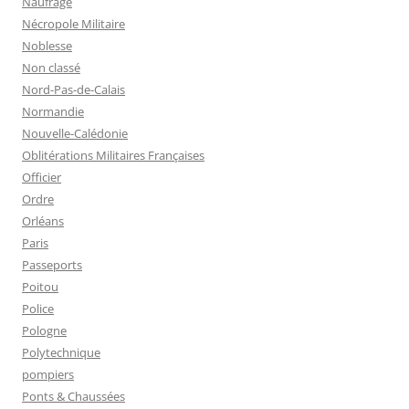
Naufrage
Nécropole Militaire
Noblesse
Non classé
Nord-Pas-de-Calais
Normandie
Nouvelle-Calédonie
Oblitérations Militaires Françaises
Officier
Ordre
Orléans
Paris
Passeports
Poitou
Police
Pologne
Polytechnique
pompiers
Ponts & Chaussées