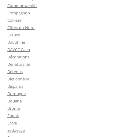
Commonwealth
Compagnon
Corrèze
Côtes-du-Nord
Creuse
Dauphiné
DAVCC Caen
Décorations
Dénaturalisé
Détenus
Dictionnaire
Disparus
Dordogne
Douane
Drome
Ebook
Ecole
Esclavage