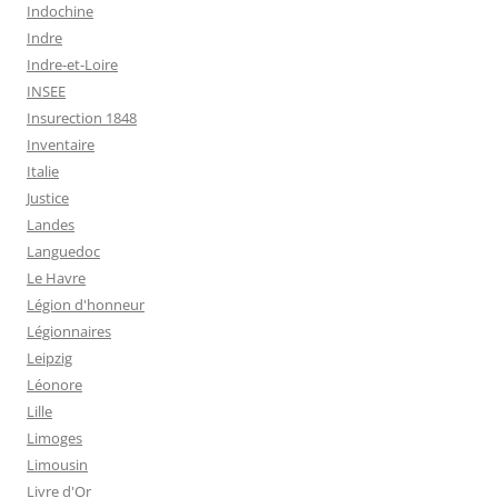
Indochine
Indre
Indre-et-Loire
INSEE
Insurection 1848
Inventaire
Italie
Justice
Landes
Languedoc
Le Havre
Légion d'honneur
Légionnaires
Leipzig
Léonore
Lille
Limoges
Limousin
Livre d'Or