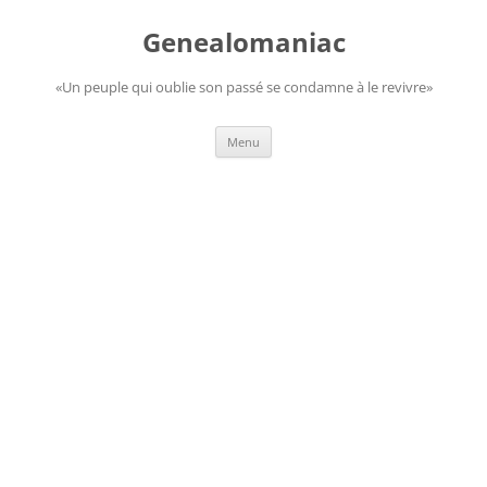
Aller
au
Genealomaniac
contenu
«Un peuple qui oublie son passé se condamne à le revivre»
Menu