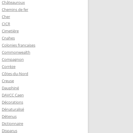
Châteauroux
Chemins de fer
Cher
CICR
Cimetière
Cnahes
Colonies françaises
Commonwealth
Compagnon
Corrèze
Côtes-du-Nord
Creuse
Dauphiné
DAVCC Caen
Décorations
Dénaturalisé
Détenus
Dictionnaire
Disparus