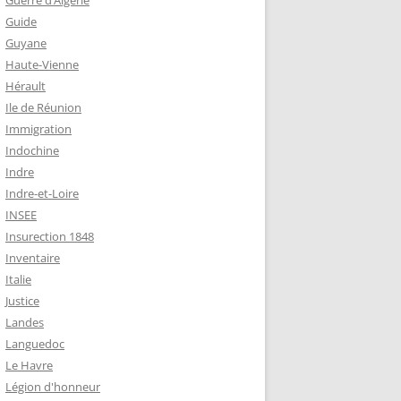
Guerre d’Algérie
Guide
Guyane
Haute-Vienne
Hérault
Ile de Réunion
Immigration
Indochine
Indre
Indre-et-Loire
INSEE
Insurection 1848
Inventaire
Italie
Justice
Landes
Languedoc
Le Havre
Légion d'honneur