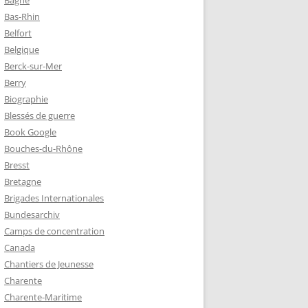
Bagne
Bas-Rhin
Belfort
TZ – PLAQUE
Belgique
RÈRES
Berck-sur-Mer
Berry
Biographie
Z :
Blessés de guerre
EAU LEROUX
Book Google
Bouches-du-Rhône
Bresst
Bretagne
Brigades Internationales
Bundesarchiv
Camps de concentration
Canada
Chantiers de Jeunesse
Charente
Charente-Maritime