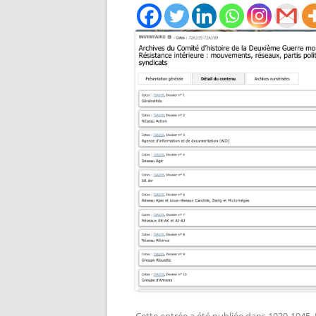
STATI
RAPAT
RECHERCHER UN PUPILLE DE
30/07/
NATION
ADRES
RECHERCHER UN DOUANIER
PERSO
RAPAT
RECHERCHER UN ANCÊTRE
CHEMINOT
ETAT 
RÉSID
RECHERCHER UNE SÉPULTUR
PERSO
DÉPAR
RECHERCHER UN FRANÇAIS À
LISTES
L’ÉTRANGER
ETAT 
RECHERCHER UN BAGNARD
DE L’
VENAN
FAIRE UNE RECHERCHE AUX
1940)
ARCHIVES FÉDÉRALES
ALLEMANDES (BUNDESARCHI
EXCLU
NOMIN
RECHERCHER DES ARCHIVES 