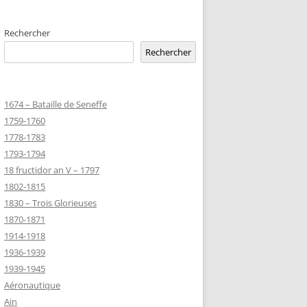
EMETERIES
Rechercher
Rechercher
TANNIQUE
1674 – Bataille de Seneffe
TANNIQUE DE
1759-1760
ER
1778-1783
JEAN MARIE
1793-1794
18 fructidor an V – 1797
1802-1815
-MARIE-SUR-
1830 – Trois Glorieuses
D’HONNEUR
1870-1871
1914-1918
1936-1939
TANNIQUE
1939-1945
Z
Aéronautique
 DU CLION-
Ain