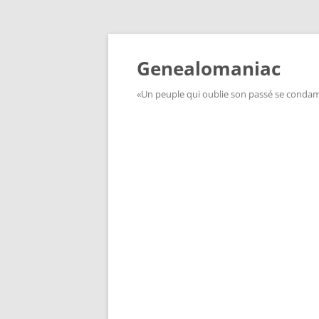
Aller
au
contenu
Genealomaniac
«Un peuple qui oublie son passé se condamn