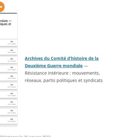
STIQUES DES CONVOIS DE
SUR-MER : BOURREAU
MILITAIRES
RIÉS ARRIVÉS À EVIAN DU
 LA
JOSEPH CLÉMENT (191
1917 AU 01/09/1917 –
CARTE MILITAIRE DE LA FRANCE –
SE DÉFINITIVES DES
YANINA HELENA (JEAN
1906
NNES ET FAMILLES
SLEPOWRONSKA (1895-
RIÉES PAR LA SUISSE
LIEUX D’INTERNEMENT EN FRANCE
INHUMÉE À SAINTE-MA
1939-1945
MER (PORNIC – 44 – L
FAISANT CONNAÎTRE LA
ATLANTIQUE)
ENCE ACTUELLE DES
Archives du Comité d’histoire de la
DÉPÔTS DE PRISONNIERS
E
NNES ÉVACUÉES DU
Deuxième Guerre mondiale
—
ALLEMANDS (1914-1918)
CIMETIÈRE DE SAINTE
TEMENT DU HAUT-RHIN (5
Résistance intérieure : mouvements,
MER (44) : PHILIPPE 
LISTE DES CAMPS DE PRISONNIERS
 ) – 1914-1918
réseaux, partis politiques et syndicats
LARAISON (1936-1960)
DU IIIE REICH
NOMINATIF DES MALADES
CIMETIÈRE DE SAINTE
EMPLACEMENTS DES TROUPES
HÔPITAL CIVIL DE BELFORT
MER (44) : COLONEL
T D’ALSACE ÉVACUÉS (1939-
RENÉ LOUIS PIERRE (1
INSTRUCTION DE SERVICE ÉDITION
POUR LE FUSILLER ET LE TIREUR
CIMETIÈRE DE SAINTE
V)
LMG. DR. JURÉ. W. REIBERT. / DER
 GÉNÉALOMANIAC – ETAT
MER (44) : JEAN AUBIN
DIENSTUNTERRICHT IM HEERE.
ATIF DES RESSORTISSANTS
DE
1996) ANCIEN DÉPORT