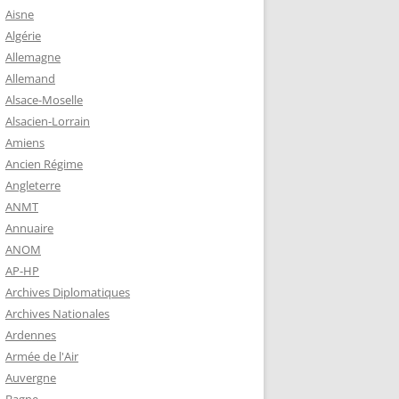
 ROBERT
Aisne
8-1944)
Algérie
Allemagne
NE HELENE)
Allemand
1964) EST
Alsace-Moselle
RIE-SUR-
Alsacien-Lorrain
OIRE-
Amiens
Ancien Régime
Angleterre
-MARIE-SUR-
ANMT
RENÉ MARIE
Annuaire
ANOM
AP-HP
-MARIE-SUR-
Archives Diplomatiques
 BABONNEAU
Archives Nationales
904-1965)
Ardennes
-MARIE-SUR-
Armée de l'Air
EAU (1910-
Auvergne
É DE