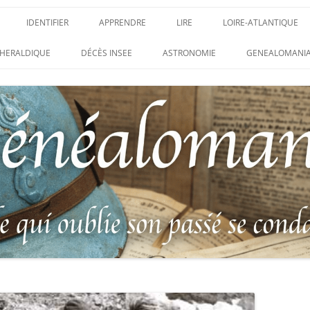
IDENTIFIER
APPRENDRE
LIRE
LOIRE-ATLANTIQUE
DES CONDAMNATIONS À
INSIGNES, ATTRIBUTS ET GRADES
APPRENDRE
LIRE
LES ENFANTS DU CLI
HERALDIQUE
DÉCÈS INSEE
ASTRONOMIE
GENEALOMANIA
1914-1918
PARTIS POUR LA PATR
WEBINAIRES – MYHERITAGE
DES HISTORIQUES
IDENTIFIER UNE PATTE DE COLLET
CARRÉ MILITAIRE FRA
ENTAIRES
(INSIGNE DE COL)
CLION-SUR-MER
DE RECHERCHE DES
IDENTIFIER UNE MÉDAILLE OU
LES SOLDATS OUBLIÉ
AUX D’HONNEUR DE
DÉCORATION
N°65 – LE CLION-SUR-
 DE
USTRATION, VÉRITABLE LIVRE
LEXIQUE DES ABRÉVIATIONS
LE CLION-SUR-MER :
 RÉUNISSANT LES PORTRAITS
MILITAIRES
AUX MORTS VIRTUEL 
LUS HÉROÏQUES SOLDATS
ES
FRANCO-ALLEMANDE D
14-1918
CATALOGUES DES OBLITÉRATIONS
1871
MILITAIRES FRANÇAISES 1914-1918
DES DISPARUS DU JOURNAL
/ 1939-1945 – BERTRAND SINAIS
LIVRE D’OR « MORT P
LE VIF »
(1979)
FRANCE » DU CLION-
 DE LA LOIRE – « HOMMAGE
UNIFORMOLOGIE – UNIFORME ET
1939-1945 THE WAR D