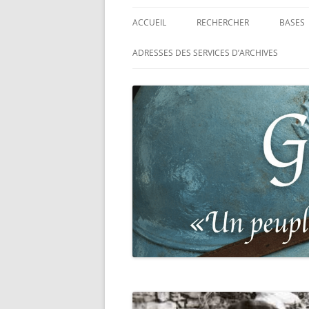
ACCUEIL
RECHERCHER
BASES
RECHERCHER UN SOLDAT
BASE 
ADRESSES DES SERVICES D’ARCHIVES
FRANÇAIS
MORT
RECHERCHER UNE CARTE DE
BASE 
COMBATTANT
RÉGIM
RECHERCHER UN RÉSISTANT
BASE 
TABLE
RECHERCHER UN PRISONNIER
L’ILL
GUERRE
D’OR,
DES P
RECHERCHER UNE VICTIME D
DE 19
PERSÉCUTIONS NAZIS
BASE 
RECHERCHER UN SOLDAT
« SUR 
ALLEMAND
PHARE
RECHERCHER UN SOLDAT