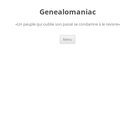
Aller
au
Genealomaniac
contenu
«Un peuple qui oublie son passé se condamne à le revivre»
Menu