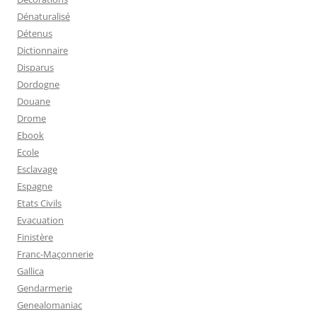
Dénaturalisé
Détenus
Dictionnaire
Disparus
Dordogne
Douane
Drome
Ebook
Ecole
Esclavage
Espagne
Etats Civils
Evacuation
Finistère
Franc-Maçonnerie
Gallica
Gendarmerie
Genealomaniac