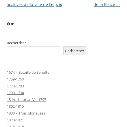
des
archives de la ville de Leipzig
de la Police
→
articles
Facebook
Twitter
Rechercher
Rechercher
1674 – Bataille de Seneffe
1759-1760
1778-1783
1793-1794
18 fructidor an V – 1797
1802-1815
1830 – Trois Glorieuses
1870-1871
1914-1918