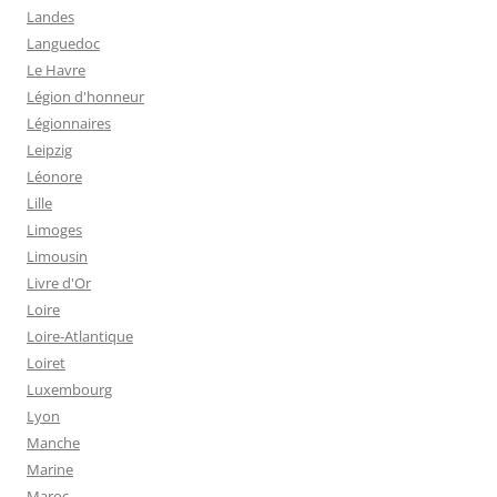
Landes
Languedoc
Le Havre
Légion d'honneur
Légionnaires
Leipzig
Léonore
Lille
Limoges
Limousin
Livre d'Or
Loire
Loire-Atlantique
Loiret
Luxembourg
Lyon
Manche
Marine
Maroc