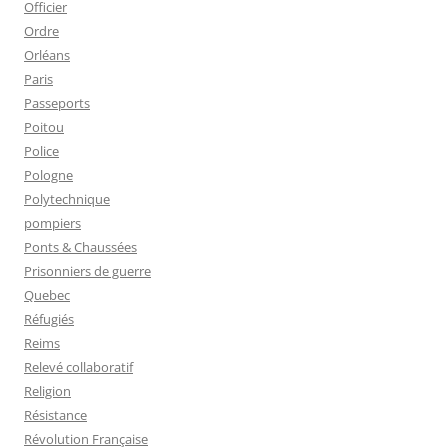
Officier
Ordre
Orléans
Paris
Passeports
Poitou
Police
Pologne
Polytechnique
pompiers
Ponts & Chaussées
Prisonniers de guerre
Quebec
Réfugiés
Reims
Relevé collaboratif
Religion
Résistance
Révolution Française