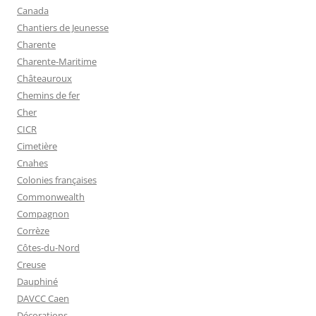
Canada
Chantiers de Jeunesse
Charente
Charente-Maritime
Châteauroux
Chemins de fer
Cher
CICR
Cimetière
Cnahes
Colonies françaises
Commonwealth
Compagnon
Corrèze
Côtes-du-Nord
Creuse
Dauphiné
DAVCC Caen
Décorations