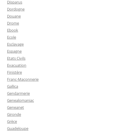
Disparus
Dordogne
Douane
Drome
Ebook
Ecole
Esclavage
Espagne
Etats Civils
Evacuation
Finistère
Franc-Maçonnerie
Gallica
Gendarmerie
Genealomaniac
Geneanet
Gironde
Grèce
Guadeloupe