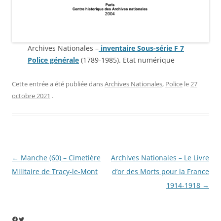
Archives Nationales –
inventaire Sous-série F 7
Police générale
(1789-1985). Etat numérique
Cette entrée a été publiée dans
Archives Nationales
,
Police
le
27
octobre 2021
.
Navigation
←
Manche (60) – Cimetière
Archives Nationales – Le Livre
des
Militaire de Tracy-le-Mont
d’or des Morts pour la France
articles
1914-1918
→
Facebook
Twitter