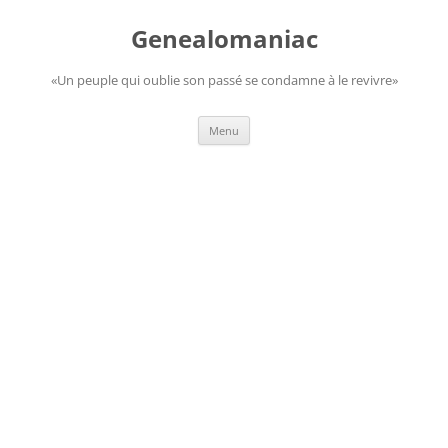
Aller
au
Genealomaniac
contenu
«Un peuple qui oublie son passé se condamne à le revivre»
Menu