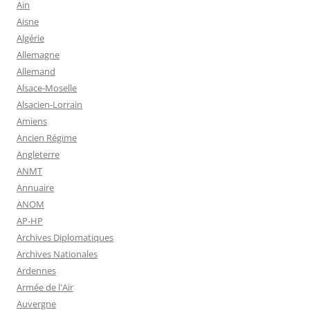
Ain
Aisne
Algérie
Allemagne
Allemand
Alsace-Moselle
Alsacien-Lorrain
Amiens
Ancien Régime
Angleterre
ANMT
Annuaire
ANOM
AP-HP
Archives Diplomatiques
Archives Nationales
Ardennes
Armée de l'Air
Auvergne