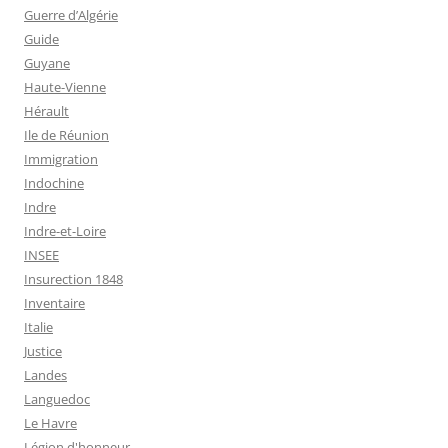
Guerre d’Algérie
Guide
Guyane
Haute-Vienne
Hérault
Ile de Réunion
Immigration
Indochine
Indre
Indre-et-Loire
INSEE
Insurection 1848
Inventaire
Italie
Justice
Landes
Languedoc
Le Havre
Légion d'honneur