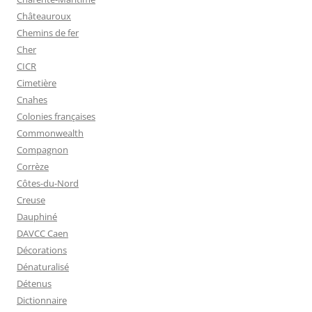
Châteauroux
Chemins de fer
Cher
CICR
Cimetière
Cnahes
Colonies françaises
Commonwealth
Compagnon
Corrèze
Côtes-du-Nord
Creuse
Dauphiné
DAVCC Caen
Décorations
Dénaturalisé
Détenus
Dictionnaire