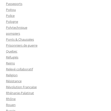
Passeports
Poitou
Police
Pologne
Polytechnique
pompiers
Ponts & Chaussées
Prisonniers de guerre
Quebec
Réfugiés
Reims
Relevé collaboratif
Religion
Résistance
Révolution Française
Rhénanie-Palatinat
Rhône
Rouen
Russie