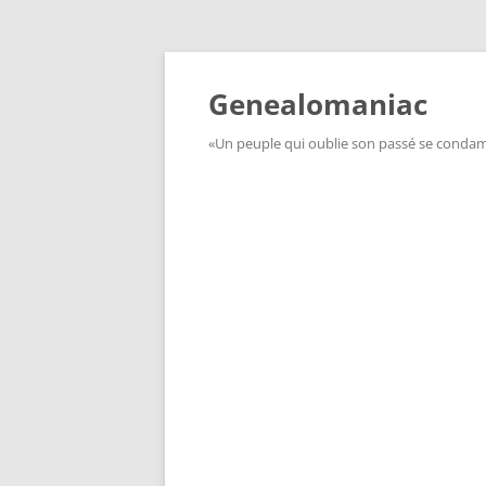
Aller
au
contenu
Genealomaniac
«Un peuple qui oublie son passé se condamn