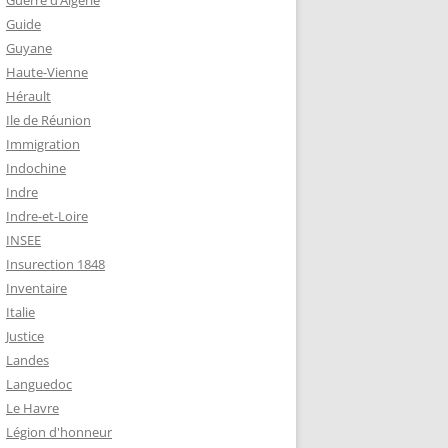
Guerre d’Algérie
Guide
Guyane
Haute-Vienne
Hérault
Ile de Réunion
Immigration
Indochine
Indre
Indre-et-Loire
INSEE
Insurection 1848
Inventaire
Italie
Justice
Landes
Languedoc
Le Havre
Légion d'honneur