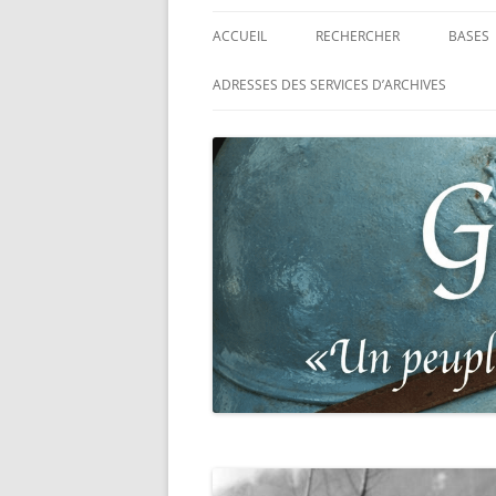
ACCUEIL
RECHERCHER
BASES
RECHERCHER UN SOLDAT
BASE 
ADRESSES DES SERVICES D’ARCHIVES
FRANÇAIS
MORT
RECHERCHER UNE CARTE DE
BASE 
COMBATTANT
RÉGIM
RECHERCHER UN RÉSISTANT
BASE 
TABLE
RECHERCHER UN PRISONNIER
L’ILL
GUERRE
D’OR,
DES P
RECHERCHER UNE VICTIME D
DE 19
PERSÉCUTIONS NAZIS
BASE 
RECHERCHER UN SOLDAT
« SUR 
ALLEMAND
PHARE
RECHERCHER UN SOLDAT