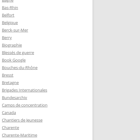
Bagne
Bas-Rhin
Belfort
TZ – PLAQUE
Belgique
RÈRES
Berck-sur-Mer
Berry
Biographie
Z :
Blessés de guerre
EAU LEROUX
Book Google
Bouches-du-Rhône
Bresst
Bretagne
Brigades Internationales
Bundesarchiv
Camps de concentration
Canada
Chantiers de Jeunesse
Charente
Charente-Maritime