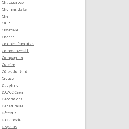
Châteauroux
Chemins de fer
Cher
CICR
Cimetière
Cnahes
Colonies françaises
Commonwealth
Compagnon
Corrèze
Côtes-du-Nord
Creuse
Dauphiné
DAVCC Caen
Décorations
Dénaturalisé
Détenus
Dictionnaire
Disparus