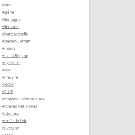
 ROBERT
Aisne
8-1944)
Algérie
Allemagne
NE HELENE)
Allemand
1964) EST
Alsace-Moselle
RIE-SUR-
Alsacien-Lorrain
OIRE-
Amiens
Ancien Régime
Angleterre
-MARIE-SUR-
ANMT
RENÉ MARIE
Annuaire
ANOM
AP-HP
-MARIE-SUR-
Archives Diplomatiques
 BABONNEAU
Archives Nationales
904-1965)
Ardennes
-MARIE-SUR-
Armée de l'Air
EAU (1910-
Auvergne
É DE