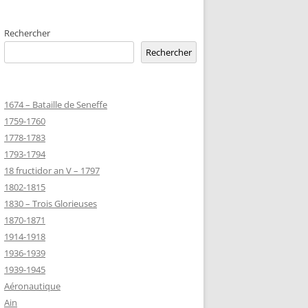
EMETERIES
Rechercher
Rechercher
TANNIQUE
1674 – Bataille de Seneffe
TANNIQUE DE
1759-1760
ER
1778-1783
JEAN MARIE
1793-1794
18 fructidor an V – 1797
1802-1815
-MARIE-SUR-
1830 – Trois Glorieuses
D’HONNEUR
1870-1871
1914-1918
1936-1939
TANNIQUE
1939-1945
Z
Aéronautique
 DU CLION-
Ain