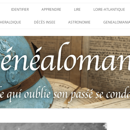
IDENTIFIER
APPRENDRE
LIRE
LOIRE-ATLANTIQUE
DES CONDAMNATIONS À
INSIGNES, ATTRIBUTS ET GRADES
APPRENDRE
LIRE
LES ENFANTS DU CLI
HERALDIQUE
DÉCÈS INSEE
ASTRONOMIE
GENEALOMANIA
1914-1918
PARTIS POUR LA PATR
WEBINAIRES – MYHERITAGE
DES HISTORIQUES
IDENTIFIER UNE PATTE DE COLLET
CARRÉ MILITAIRE FRA
ENTAIRES
(INSIGNE DE COL)
CLION-SUR-MER
DE RECHERCHE DES
IDENTIFIER UNE MÉDAILLE OU
LES SOLDATS OUBLIÉ
AUX D’HONNEUR DE
DÉCORATION
N°65 – LE CLION-SUR-
 DE
USTRATION, VÉRITABLE LIVRE
LEXIQUE DES ABRÉVIATIONS
LE CLION-SUR-MER :
 RÉUNISSANT LES PORTRAITS
MILITAIRES
AUX MORTS VIRTUEL 
LUS HÉROÏQUES SOLDATS
ES
FRANCO-ALLEMANDE D
14-1918
CATALOGUES DES OBLITÉRATIONS
1871
MILITAIRES FRANÇAISES 1914-1918
DES DISPARUS DU JOURNAL
/ 1939-1945 – BERTRAND SINAIS
LIVRE D’OR « MORT P
LE VIF »
(1979)
FRANCE » DU CLION-
 DE LA LOIRE – « HOMMAGE
UNIFORMOLOGIE – UNIFORME ET
1939-1945 THE WAR D