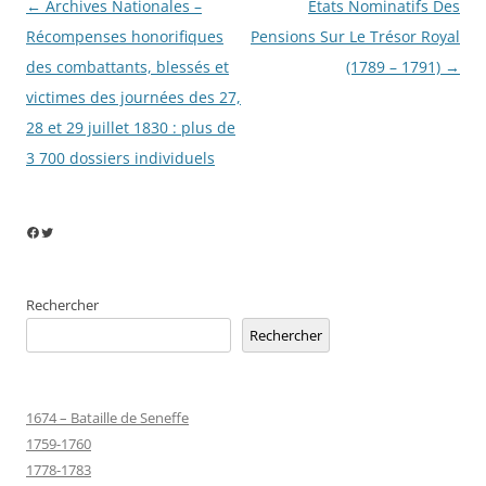
Navigation
←
Archives Nationales –
États Nominatifs Des
des
Récompenses honorifiques
Pensions Sur Le Trésor Royal
articles
des combattants, blessés et
(1789 – 1791)
→
victimes des journées des 27,
28 et 29 juillet 1830 : plus de
3 700 dossiers individuels
Facebook
Twitter
Rechercher
Rechercher
1674 – Bataille de Seneffe
1759-1760
1778-1783