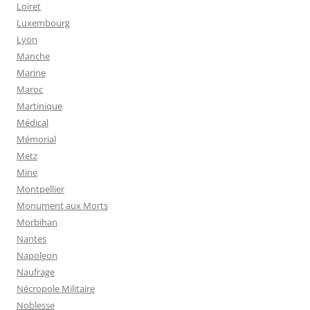
Loiret
Luxembourg
Lyon
Manche
Marine
Maroc
Martinique
Médical
Mémorial
Metz
Mine
Montpellier
Monument aux Morts
Morbihan
Nantes
Napoleon
Naufrage
Nécropole Militaire
Noblesse