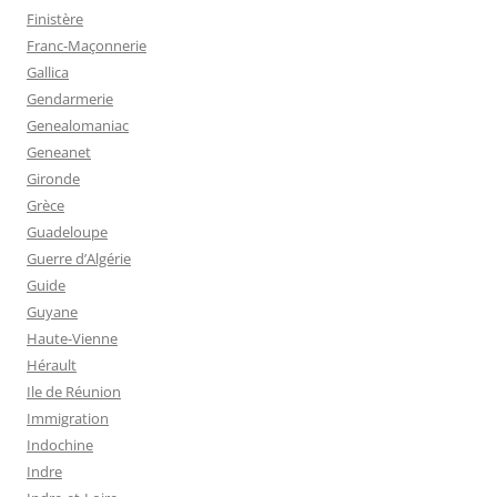
Finistère
Franc-Maçonnerie
Gallica
Gendarmerie
Genealomaniac
Geneanet
Gironde
Grèce
Guadeloupe
Guerre d’Algérie
Guide
Guyane
Haute-Vienne
Hérault
Ile de Réunion
Immigration
Indochine
Indre