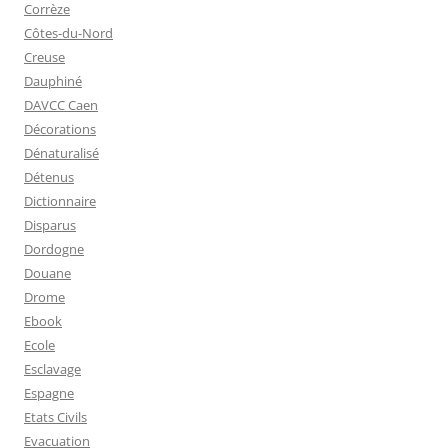
Corrèze
Côtes-du-Nord
Creuse
Dauphiné
DAVCC Caen
Décorations
Dénaturalisé
Détenus
Dictionnaire
Disparus
Dordogne
Douane
Drome
Ebook
Ecole
Esclavage
Espagne
Etats Civils
Evacuation