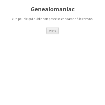
Aller
au
Genealomaniac
contenu
«Un peuple qui oublie son passé se condamne à le revivre»
Menu