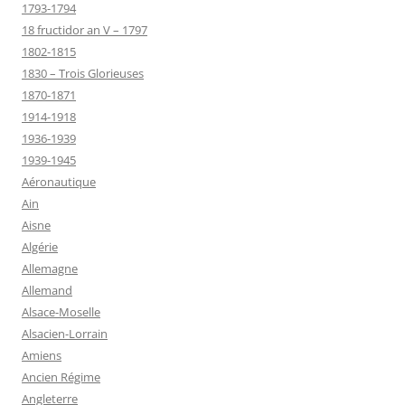
1793-1794
18 fructidor an V – 1797
1802-1815
1830 – Trois Glorieuses
1870-1871
1914-1918
1936-1939
1939-1945
Aéronautique
Ain
Aisne
Algérie
Allemagne
Allemand
Alsace-Moselle
Alsacien-Lorrain
Amiens
Ancien Régime
Angleterre