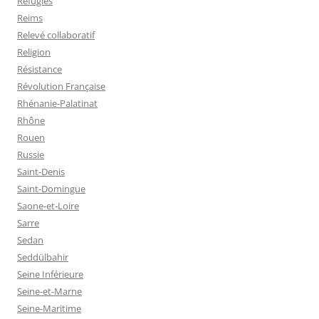
Réfugiés
Reims
Relevé collaboratif
Religion
Résistance
Révolution Française
Rhénanie-Palatinat
Rhône
Rouen
Russie
Saint-Denis
Saint-Domingue
Saone-et-Loire
Sarre
Sedan
Seddülbahir
Seine Inférieure
Seine-et-Marne
Seine-Maritime