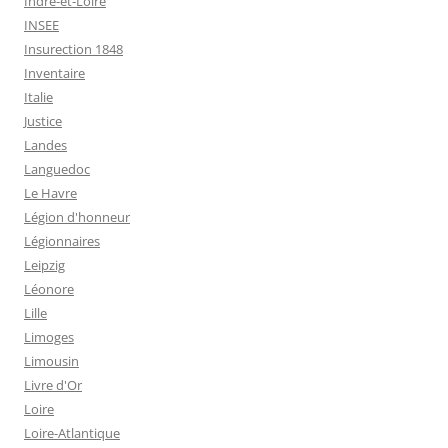
Indre-et-Loire
INSEE
Insurection 1848
Inventaire
Italie
Justice
Landes
Languedoc
Le Havre
Légion d'honneur
Légionnaires
Leipzig
Léonore
Lille
Limoges
Limousin
Livre d'Or
Loire
Loire-Atlantique