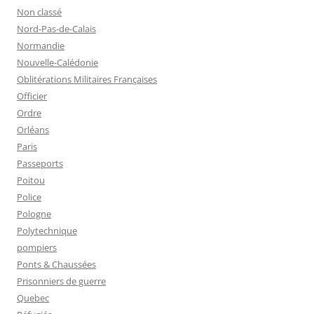
Non classé
Nord-Pas-de-Calais
Normandie
Nouvelle-Calédonie
Oblitérations Militaires Françaises
Officier
Ordre
Orléans
Paris
Passeports
Poitou
Police
Pologne
Polytechnique
pompiers
Ponts & Chaussées
Prisonniers de guerre
Quebec