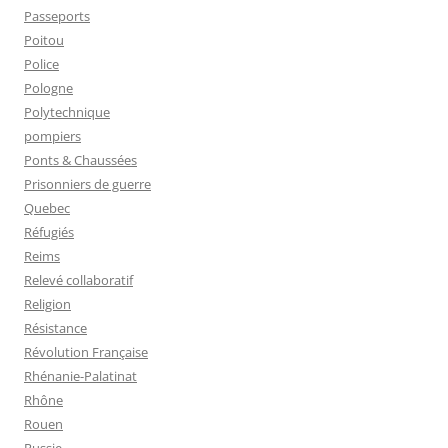
Passeports
Poitou
Police
Pologne
Polytechnique
pompiers
Ponts & Chaussées
Prisonniers de guerre
Quebec
Réfugiés
Reims
Relevé collaboratif
Religion
Résistance
Révolution Française
Rhénanie-Palatinat
Rhône
Rouen