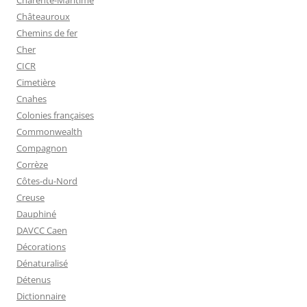
Charente-Maritime
Châteauroux
Chemins de fer
Cher
CICR
Cimetière
Cnahes
Colonies françaises
Commonwealth
Compagnon
Corrèze
Côtes-du-Nord
Creuse
Dauphiné
DAVCC Caen
Décorations
Dénaturalisé
Détenus
Dictionnaire