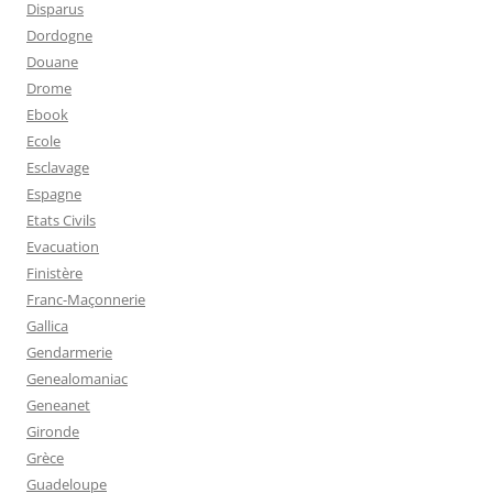
Disparus
Dordogne
Douane
Drome
Ebook
Ecole
Esclavage
Espagne
Etats Civils
Evacuation
Finistère
Franc-Maçonnerie
Gallica
Gendarmerie
Genealomaniac
Geneanet
Gironde
Grèce
Guadeloupe