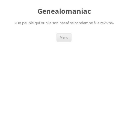
Aller
au
Genealomaniac
contenu
«Un peuple qui oublie son passé se condamne à le revivre»
Menu