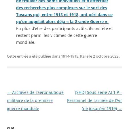
de trouver des noms individuels et d’effectuer
des recherches plus complexes sur le sort des
Toscans qui, entre 1915 et 1918, ont péri dans ce
qu’on appelait alors déjà « la Grande Guerre ».
En plus d’être des participants actifs, ils ont été et
restent parmi les victimes de cette guerre
mondiale.
Cette entrée a été publiée dans
1914-1918
,
Italie
le
2 octobre 2022
.
Navigation
←
Archives de l’aéronautique
[SHD] Sous-série AI 1 P –
des
militaire de la première
Personnel de l’armée de l’Air
articles
guerre mondiale
(né jusqu’en 1919)
→
Facebook
Twitter