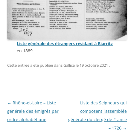
Liste générale des étrangers résidant à Biarritz
en 1889
Cette entrée a été publiée dans
Gallica
le
19 octobre 2021
.
Navigation
←
Rhône-et-Loire – Liste
Liste des Seigneurs qui
des
générale des émigrés par
composent l’assemblée
articles
ordre alphabétique
générale du clergé de France
– 1726
→