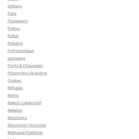
Orléans
Paris
Passeports
Poitou
Police
Pologne
Polytechnique
pompiers
Ponts & Chaussées
Prisonniers de guerre
Quebec
Réfugiés
Reims
Relevé collaboratif
Religion
Résistance
Révolution Française
Rhénanie-Palatinat