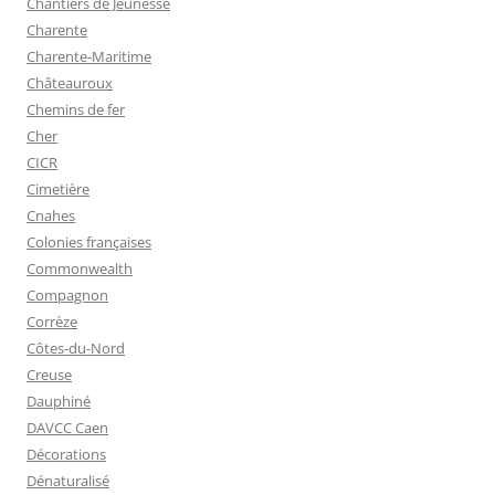
Chantiers de Jeunesse
Charente
Charente-Maritime
Châteauroux
Chemins de fer
Cher
CICR
Cimetière
Cnahes
Colonies françaises
Commonwealth
Compagnon
Corrèze
Côtes-du-Nord
Creuse
Dauphiné
DAVCC Caen
Décorations
Dénaturalisé