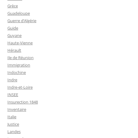
Grèce
Guadeloupe
Guerre d’Algérie
Guide
Guyane
Haute-Vienne
Hérault
Ile de Réunion
Immigration
Indochine
Indre
Indre-et-Loire
INSEE
Insurection 1848
Inventaire
Italie
Justice
Landes