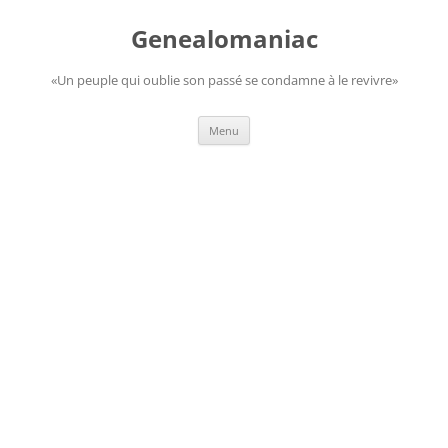
Aller
au
Genealomaniac
contenu
«Un peuple qui oublie son passé se condamne à le revivre»
Menu