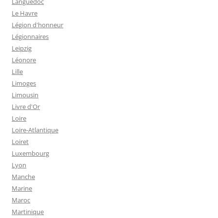
Languedoc
Le Havre
Légion d'honneur
Légionnaires
Leipzig
Léonore
Lille
Limoges
Limousin
Livre d'Or
Loire
Loire-Atlantique
Loiret
Luxembourg
Lyon
Manche
Marine
Maroc
Martinique