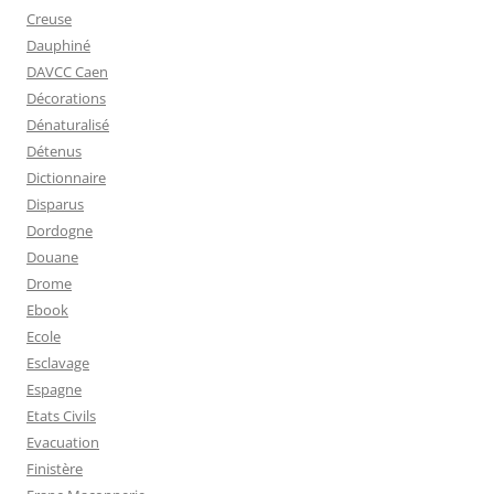
Creuse
Dauphiné
DAVCC Caen
Décorations
Dénaturalisé
Détenus
Dictionnaire
Disparus
Dordogne
Douane
Drome
Ebook
Ecole
Esclavage
Espagne
Etats Civils
Evacuation
Finistère