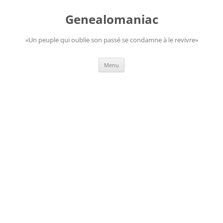
Aller
au
Genealomaniac
contenu
«Un peuple qui oublie son passé se condamne à le revivre»
Menu