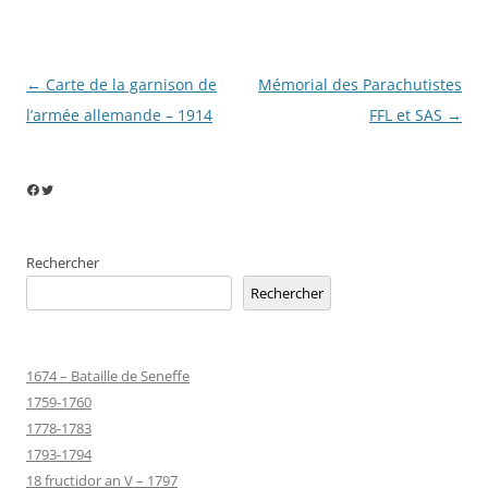
Navigation
←
Carte de la garnison de
Mémorial des Parachutistes
des
l’armée allemande – 1914
FFL et SAS
→
articles
Facebook
Twitter
Rechercher
Rechercher
1674 – Bataille de Seneffe
1759-1760
1778-1783
1793-1794
18 fructidor an V – 1797