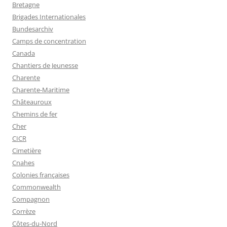
Bretagne
Brigades Internationales
Bundesarchiv
Camps de concentration
Canada
Chantiers de Jeunesse
Charente
Charente-Maritime
Châteauroux
Chemins de fer
Cher
CICR
Cimetière
Cnahes
Colonies françaises
Commonwealth
Compagnon
Corrèze
Côtes-du-Nord