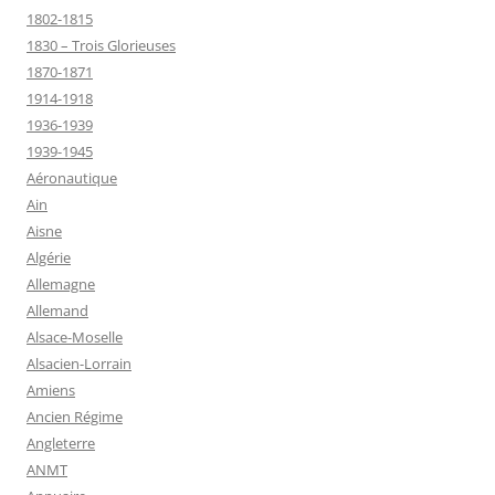
1802-1815
1830 – Trois Glorieuses
1870-1871
1914-1918
1936-1939
1939-1945
Aéronautique
Ain
Aisne
Algérie
Allemagne
Allemand
Alsace-Moselle
Alsacien-Lorrain
Amiens
Ancien Régime
Angleterre
ANMT