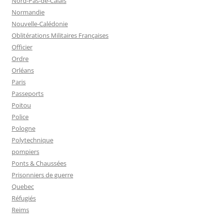
Nord-Pas-de-Calais
Normandie
Nouvelle-Calédonie
Oblitérations Militaires Françaises
Officier
Ordre
Orléans
Paris
Passeports
Poitou
Police
Pologne
Polytechnique
pompiers
Ponts & Chaussées
Prisonniers de guerre
Quebec
Réfugiés
Reims