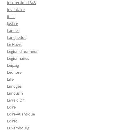
Insurection 1848
Inventaire
Italie
Justice
Landes
Languedoc
Le Havre
Légion d'honneur
Légionnaires
Leipzig
Léonore
Lille
Limoges
Limousin
Livre d'Or
Loire
Loire-Atlantique
Loiret
Luxembourg