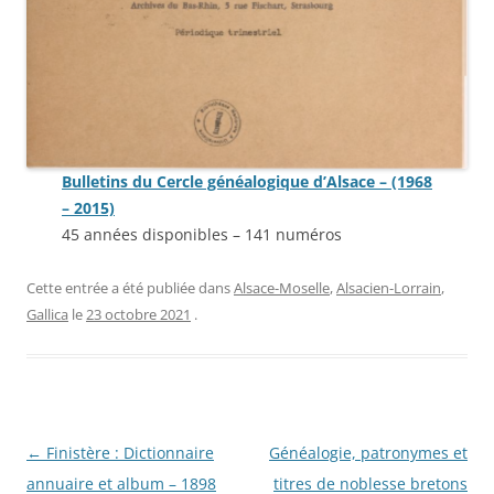
Bulletins du Cercle généalogique d’Alsace – (1968
– 2015)
45 années disponibles – 141 numéros
Cette entrée a été publiée dans
Alsace-Moselle
,
Alsacien-Lorrain
,
Gallica
le
23 octobre 2021
.
Navigation
←
Finistère : Dictionnaire
Généalogie, patronymes et
des
annuaire et album – 1898
titres de noblesse bretons