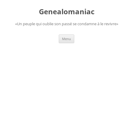
Aller
au
Genealomaniac
contenu
«Un peuple qui oublie son passé se condamne à le revivre»
Menu