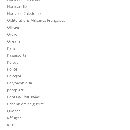
Normandie
Nouvelle-Calédonie
Oblitérations Militaires Françaises
Officier
Ordre
Orléans
Paris
Passeports
Poitou
Police
Pologne
Polytechnique
pompiers
Ponts & Chaussées
Prisonniers de guerre
Quebec
Réfugiés
Reims