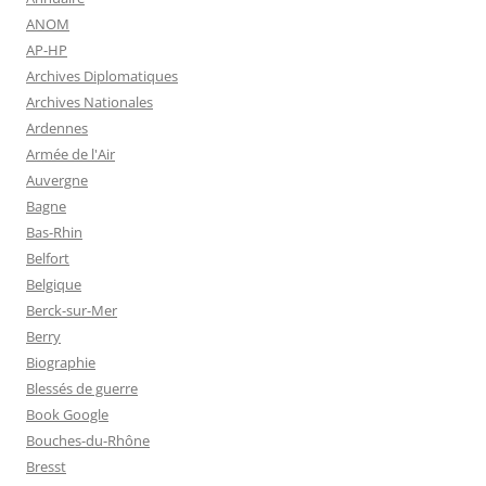
ANOM
AP-HP
Archives Diplomatiques
Archives Nationales
Ardennes
Armée de l'Air
Auvergne
Bagne
Bas-Rhin
Belfort
Belgique
Berck-sur-Mer
Berry
Biographie
Blessés de guerre
Book Google
Bouches-du-Rhône
Bresst