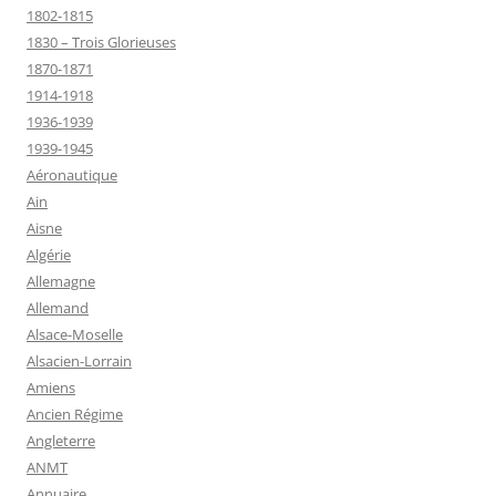
1802-1815
1830 – Trois Glorieuses
1870-1871
1914-1918
1936-1939
1939-1945
Aéronautique
Ain
Aisne
Algérie
Allemagne
Allemand
Alsace-Moselle
Alsacien-Lorrain
Amiens
Ancien Régime
Angleterre
ANMT
Annuaire