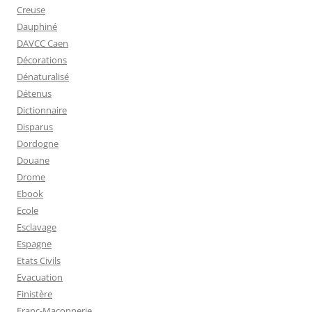
Creuse
Dauphiné
DAVCC Caen
Décorations
Dénaturalisé
Détenus
Dictionnaire
Disparus
Dordogne
Douane
Drome
Ebook
Ecole
Esclavage
Espagne
Etats Civils
Evacuation
Finistère
Franc-Maçonnerie