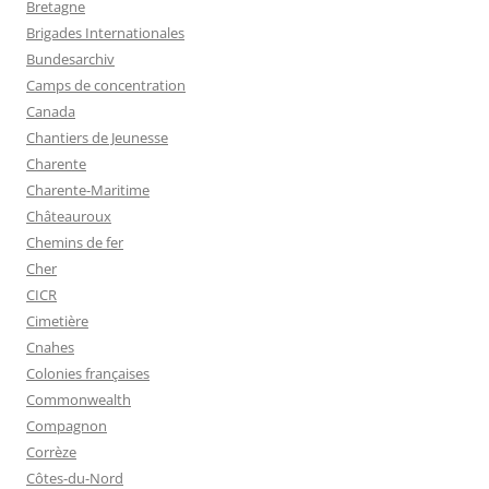
Bretagne
Brigades Internationales
Bundesarchiv
Camps de concentration
Canada
Chantiers de Jeunesse
Charente
Charente-Maritime
Châteauroux
Chemins de fer
Cher
CICR
Cimetière
Cnahes
Colonies françaises
Commonwealth
Compagnon
Corrèze
Côtes-du-Nord