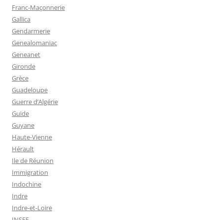
Franc-Maçonnerie
Gallica
Gendarmerie
Genealomaniac
Geneanet
Gironde
Grèce
Guadeloupe
Guerre d’Algérie
Guide
Guyane
Haute-Vienne
Hérault
Ile de Réunion
Immigration
Indochine
Indre
Indre-et-Loire
INSEE