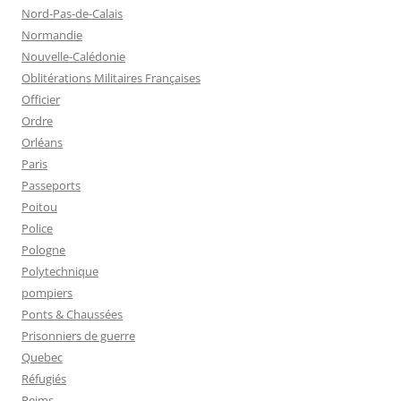
Nord-Pas-de-Calais
Normandie
Nouvelle-Calédonie
Oblitérations Militaires Françaises
Officier
Ordre
Orléans
Paris
Passeports
Poitou
Police
Pologne
Polytechnique
pompiers
Ponts & Chaussées
Prisonniers de guerre
Quebec
Réfugiés
Reims