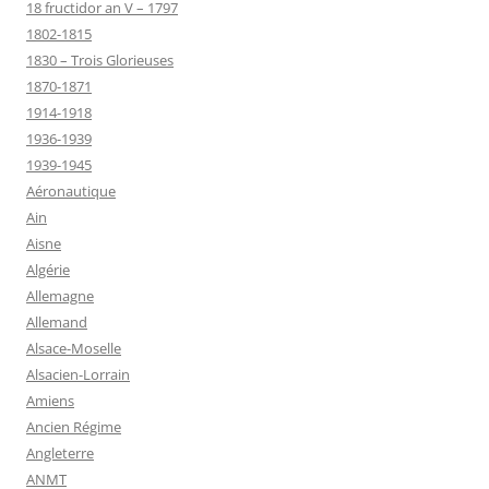
18 fructidor an V – 1797
1802-1815
1830 – Trois Glorieuses
1870-1871
1914-1918
1936-1939
1939-1945
Aéronautique
Ain
Aisne
Algérie
Allemagne
Allemand
Alsace-Moselle
Alsacien-Lorrain
Amiens
Ancien Régime
Angleterre
ANMT