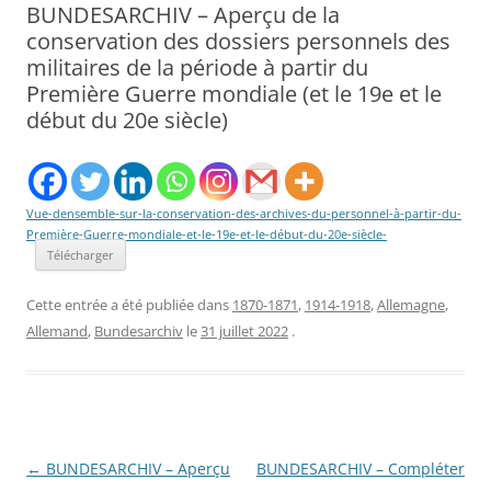
BUNDESARCHIV – Aperçu de la
conservation des dossiers personnels des
militaires de la période à partir du
Première Guerre mondiale (et le 19e et le
début du 20e siècle)
Vue-densemble-sur-la-conservation-des-archives-du-personnel-à-partir-du-
Première-Guerre-mondiale-et-le-19e-et-le-début-du-20e-siècle-
Télécharger
Cette entrée a été publiée dans
1870-1871
,
1914-1918
,
Allemagne
,
Allemand
,
Bundesarchiv
le
31 juillet 2022
.
Navigation
←
BUNDESARCHIV – Aperçu
BUNDESARCHIV – Compléter