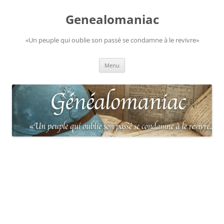
Aller
au
Genealomaniac
contenu
«Un peuple qui oublie son passé se condamne à le revivre»
Menu