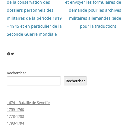
des
de la conservation des
et envoyer les formulaires de
articles
dossiers personnels des
demande pour les archives
militaires de la période 1919
militaires allemandes (aide
– 1945 et en particulier de la
pour la traduction)
→
Seconde Guerre mondiale
Facebook
Twitter
Rechercher
Rechercher
1674 – Bataille de Seneffe
1759-1760
1778-1783
1793-1794