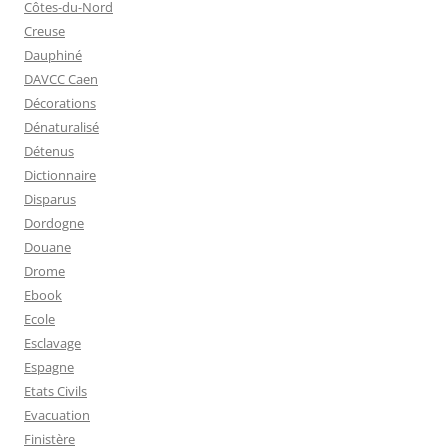
Côtes-du-Nord
Creuse
Dauphiné
DAVCC Caen
Décorations
Dénaturalisé
Détenus
Dictionnaire
Disparus
Dordogne
Douane
Drome
Ebook
Ecole
Esclavage
Espagne
Etats Civils
Evacuation
Finistère