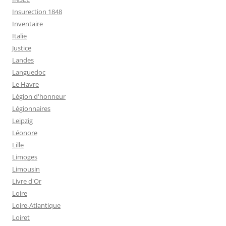
Insurection 1848
Inventaire
Italie
Justice
Landes
Languedoc
Le Havre
Légion d'honneur
Légionnaires
Leipzig
Léonore
Lille
Limoges
Limousin
Livre d'Or
Loire
Loire-Atlantique
Loiret