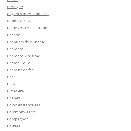
Bretagne
Brigades Internationales
Bundesarchiv
Camps de concentration
Canada
Chantiers de Jeunesse
Charente
Charente-Maritime
Châteauroux
Chemins de fer
Cher
CICR
Cimetière
Cnahes
Colonies françaises
Commonwealth
Compagnon
Corrèze