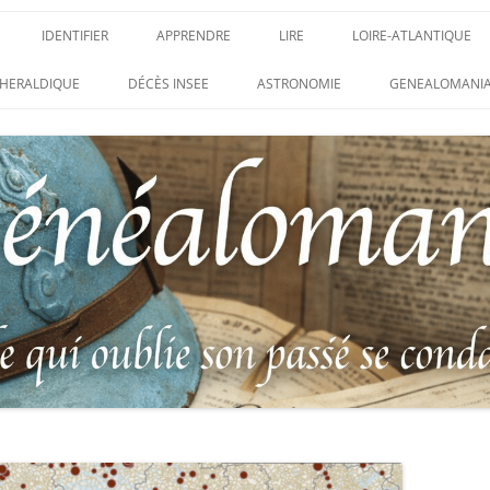
IDENTIFIER
APPRENDRE
LIRE
LOIRE-ATLANTIQUE
DES CONDAMNATIONS À
INSIGNES, ATTRIBUTS ET GRADES
APPRENDRE
LIRE
LES ENFANTS DU CLI
HERALDIQUE
DÉCÈS INSEE
ASTRONOMIE
GENEALOMANIA
1914-1918
PARTIS POUR LA PATR
WEBINAIRES – MYHERITAGE
DES HISTORIQUES
IDENTIFIER UNE PATTE DE COLLET
CARRÉ MILITAIRE FRA
ENTAIRES
(INSIGNE DE COL)
CLION-SUR-MER
DE RECHERCHE DES
IDENTIFIER UNE MÉDAILLE OU
LES SOLDATS OUBLIÉ
AUX D’HONNEUR DE
DÉCORATION
N°65 – LE CLION-SUR-
 DE
USTRATION, VÉRITABLE LIVRE
LEXIQUE DES ABRÉVIATIONS
LE CLION-SUR-MER :
 RÉUNISSANT LES PORTRAITS
MILITAIRES
AUX MORTS VIRTUEL 
LUS HÉROÏQUES SOLDATS
ES
FRANCO-ALLEMANDE D
14-1918
CATALOGUES DES OBLITÉRATIONS
1871
MILITAIRES FRANÇAISES 1914-1918
DES DISPARUS DU JOURNAL
/ 1939-1945 – BERTRAND SINAIS
LIVRE D’OR « MORT P
LE VIF »
(1979)
FRANCE » DU CLION-
 DE LA LOIRE – « HOMMAGE
UNIFORMOLOGIE – UNIFORME ET
1939-1945 THE WAR D