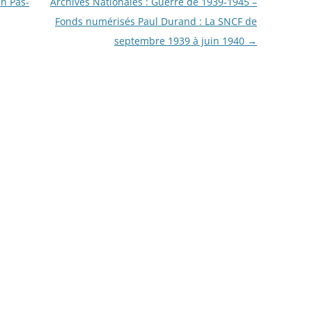
en Pas-
Archives Nationales : Guerre de 1939-1945 –
 DES PRISONNIERS FAITS PAR
ÉE DE VERSAILLES – 1871
Fonds numérisés Paul Durand : La SNCF de
septembre 1939 à juin 1940
→
ANDE GUERRE DES
AIS: À TRAVERS LES
VES DE LA GRANDE
ECTE