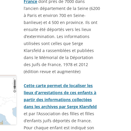
France
dont près de 7000 dans
STIQUES DES CONVOIS DE
SUR-MER : BOURREAU
MILITAIRES
l’ancien département de la Seine (6200
RIÉS ARRIVÉS À EVIAN DU
 LA
JOSEPH CLÉMENT (191
à Paris et environ 700 en Seine-
1917 AU 01/09/1917 –
CARTE MILITAIRE DE LA FRANCE –
banlieue) et 4 500 en province. Ils ont
SE DÉFINITIVES DES
YANINA HELENA (JEAN
1906
ensuite été déportés vers les lieux
NNES ET FAMILLES
SLEPOWRONSKA (1895-
d’extermination. Les informations
RIÉES PAR LA SUISSE
LIEUX D’INTERNEMENT EN FRANCE
INHUMÉE À SAINTE-MA
utilisées sont celles que Serge
1939-1945
MER (PORNIC – 44 – L
FAISANT CONNAÎTRE LA
Klarsfeld a rassemblées et publiées
ATLANTIQUE)
ENCE ACTUELLE DES
DÉPÔTS DE PRISONNIERS
dans le Mémorial de la Déportation
E
NNES ÉVACUÉES DU
ALLEMANDS (1914-1918)
CIMETIÈRE DE SAINTE
des Juifs de France, 1978 et 2012
TEMENT DU HAUT-RHIN (5
MER (44) : PHILIPPE 
(édition revue et augmentée)
LISTE DES CAMPS DE PRISONNIERS
 ) – 1914-1918
LARAISON (1936-1960)
DU IIIE REICH
Cette carte permet de localiser les
NOMINATIF DES MALADES
CIMETIÈRE DE SAINTE
lieux d’arrestations de ces enfants à
EMPLACEMENTS DES TROUPES
HÔPITAL CIVIL DE BELFORT
MER (44) : COLONEL
partir des informations collectées
T D’ALSACE ÉVACUÉS (1939-
RENÉ LOUIS PIERRE (1
INSTRUCTION DE SERVICE ÉDITION
dans les archives par Serge Klarsfeld
POUR LE FUSILLER ET LE TIREUR
et par l’Association des filles et filles
CIMETIÈRE DE SAINTE
V)
LMG. DR. JURÉ. W. REIBERT. / DER
d’enfants juifs déportés de France.
 GÉNÉALOMANIAC – ETAT
MER (44) : JEAN AUBIN
DIENSTUNTERRICHT IM HEERE.
Pour chaque enfant est indiqué son
ATIF DES RESSORTISSANTS
DE
1996) ANCIEN DÉPORT