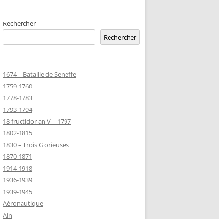
EMETERIES
Rechercher
Rechercher
TANNIQUE
1674 – Bataille de Seneffe
TANNIQUE DE
1759-1760
ER
1778-1783
JEAN MARIE
1793-1794
18 fructidor an V – 1797
1802-1815
-MARIE-SUR-
1830 – Trois Glorieuses
D’HONNEUR
1870-1871
1914-1918
1936-1939
TANNIQUE
1939-1945
Z
Aéronautique
 DU CLION-
Ain