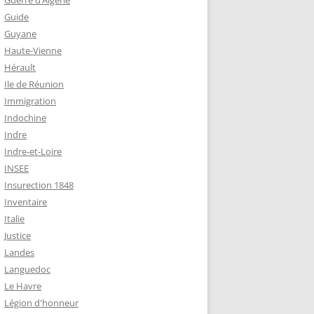
Guerre d’Algérie
Guide
Guyane
Haute-Vienne
Hérault
Ile de Réunion
Immigration
Indochine
Indre
Indre-et-Loire
INSEE
Insurection 1848
Inventaire
Italie
Justice
Landes
Languedoc
Le Havre
Légion d'honneur