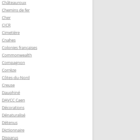
Châteauroux
Chemins de fer
Cher
CICR
Cimetière
Cnahes
Colonies françaises
Commonwealth
Compagnon
Corrèze
Côtes-du-Nord
Creuse
Dauphiné
DAVCC Caen
Décorations
Dénaturalisé
Détenus
Dictionnaire
Disparus