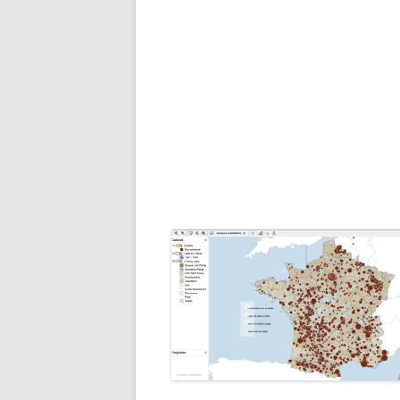
STATI
RAPAT
RECHERCHER UN PUPILLE DE
30/07/
NATION
ADRES
RECHERCHER UN DOUANIER
PERSO
RAPAT
RECHERCHER UN ANCÊTRE
CHEMINOT
ETAT 
RÉSID
RECHERCHER UNE SÉPULTUR
PERSO
DÉPAR
RECHERCHER UN FRANÇAIS À
LISTES
L’ÉTRANGER
ETAT 
RECHERCHER UN BAGNARD
DE L’
VENAN
FAIRE UNE RECHERCHE AUX
1940)
ARCHIVES FÉDÉRALES
ALLEMANDES (BUNDESARCHI
EXCLU
NOMIN
RECHERCHER DES ARCHIVES 