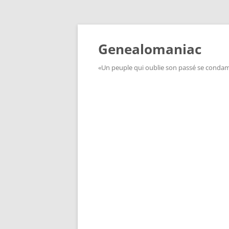
Aller
au
contenu
Genealomaniac
«Un peuple qui oublie son passé se condamn