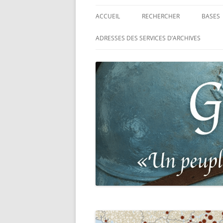
ACCUEIL
RECHERCHER
BASES
RECHERCHER UN SOLDAT
BASE 
ADRESSES DES SERVICES D’ARCHIVES
FRANÇAIS
MORT
RECHERCHER UNE CARTE DE
BASE 
COMBATTANT
RÉGIM
RECHERCHER UN RÉSISTANT
BASE 
TABLE
RECHERCHER UN PRISONNIER
L’ILL
GUERRE
D’OR,
DES P
RECHERCHER UNE VICTIME D
DE 19
PERSÉCUTIONS NAZIS
BASE 
RECHERCHER UN SOLDAT
« SUR 
ALLEMAND
PHARE
RECHERCHER UN SOLDAT