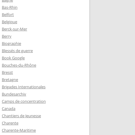
Bagne
Bas-Rhin
Belfort
TZ – PLAQUE
Belgique
RÈRES
Berck-sur-Mer
Berry
Biographie
Z :
Blessés de guerre
EAU LEROUX
Book Google
Bouches-du-Rhône
Bresst
Bretagne
Brigades Internationales
Bundesarchiv
Camps de concentration
Canada
Chantiers de Jeunesse
Charente
Charente-Maritime