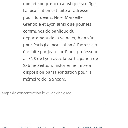
AUSGABE FÜR DEN GEWEHR- UND
nom et son prénom ainsi que son âge.
PARTEMENT DE BELFORT
MATHAUSEN
L.M.G.-SCHÜTZEN. – DR. JUR. W.
La localisation est faite à l’adresse
ICIAIRES DE L’ASSISTANCE
REIBERT.
LES MOUTIERS-EN-RE
pour Bordeaux, Nice, Marseille,
IEILLARDS INFIRMES ET
DE SÉPULTURE DES F
Grenoble et Lyon ainsi que pour les
ABLES ÉVACUÉE SUR LA
ANNUAIRE DES PRINCIPAUX
RONDEAU
communes de banlieue du
ZE PAR TRAIN SANITAIRE
CAMPS, LIEUX DE TRAVAIL ET
département de la Seine et, bien sûr,
IRE (1939-1940)
HÔPITAUX DANS LESQUELS SONT
LES MOUTIERS-EN-RET
pour Paris (La localisation à l’adresse a
HÉBERGÉS LES PRISONNIERS DE
L’ENSEIGNE DE VAISS
 DES ÉTRANGERS ET
été faite par Jean-Luc Pinol, professeur
GUERRE ALLEMANDS EN FRANCE –
ARSENE-MARIE
GÈRES INTERNÉS AU CAMPS
à l’ENS de Lyon avec la participation de
1917
ERNEMENT DE VERNET
Sabine Zeitoun, historienne, mise à
E) ET BRENS (TARN)
disposition par la Fondation pour la
LISTES PRISONNIERS – ACCÈS
TÉS COMME TRAVAILLEURS
mémoire de la Shoah).
RESTREINT
ES AUTORITÉS DU REICH, 16
BRE 1942.
Camps de concentration
le
21 janvier 2022
.
DES SOLDATS DU 147E
ENT D’INFANTERIE DE
RESSE