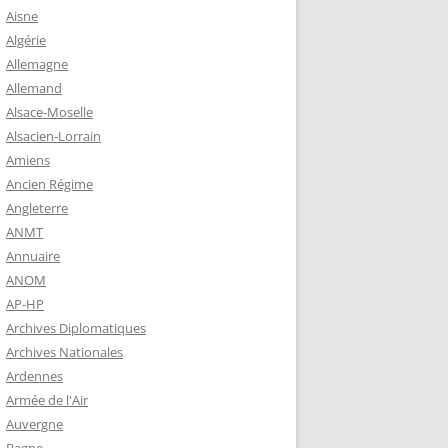
 ROBERT
Aisne
8-1944)
Algérie
Allemagne
NE HELENE)
Allemand
1964) EST
Alsace-Moselle
RIE-SUR-
Alsacien-Lorrain
OIRE-
Amiens
Ancien Régime
Angleterre
-MARIE-SUR-
ANMT
RENÉ MARIE
Annuaire
ANOM
AP-HP
-MARIE-SUR-
Archives Diplomatiques
 BABONNEAU
Archives Nationales
904-1965)
Ardennes
-MARIE-SUR-
Armée de l'Air
EAU (1910-
Auvergne
É DE