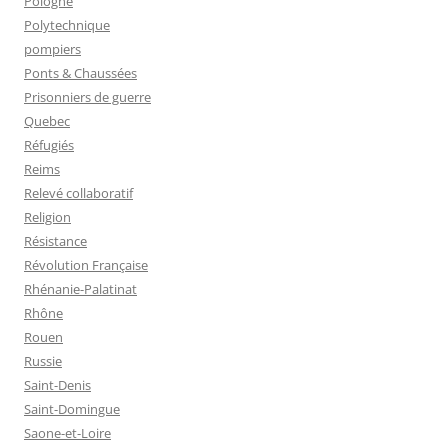
Pologne
Polytechnique
pompiers
Ponts & Chaussées
Prisonniers de guerre
Quebec
Réfugiés
Reims
Relevé collaboratif
Religion
Résistance
Révolution Française
Rhénanie-Palatinat
Rhône
Rouen
Russie
Saint-Denis
Saint-Domingue
Saone-et-Loire