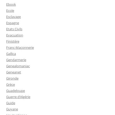
Ebook
Ecole
Esclavage
Espagne
Etats Civils
Evacuation
Finistère
Franc-Maçonnerie
Gallica
Gendarmerie
Genealomaniac
Geneanet
Gironde
Grèce
Guadeloupe
Guerre d’Algérie
Guide
Guyane