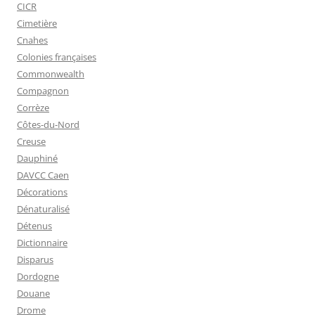
CICR
Cimetière
Cnahes
Colonies françaises
Commonwealth
Compagnon
Corrèze
Côtes-du-Nord
Creuse
Dauphiné
DAVCC Caen
Décorations
Dénaturalisé
Détenus
Dictionnaire
Disparus
Dordogne
Douane
Drome