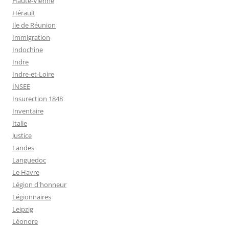
Haute-Vienne
Hérault
Ile de Réunion
Immigration
Indochine
Indre
Indre-et-Loire
INSEE
Insurection 1848
Inventaire
Italie
Justice
Landes
Languedoc
Le Havre
Légion d'honneur
Légionnaires
Leipzig
Léonore