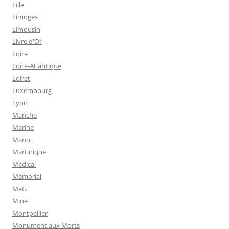
Lille
Limoges
Limousin
Livre d'Or
Loire
Loire-Atlantique
Loiret
Luxembourg
Lyon
Manche
Marine
Maroc
Martinique
Médical
Mémorial
Metz
Mine
Montpellier
Monument aux Morts