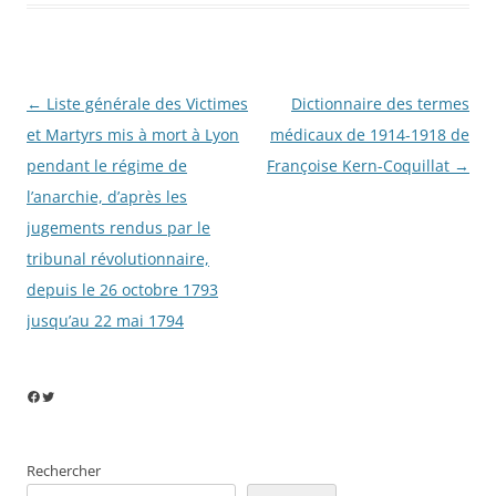
Navigation
←
Liste générale des Victimes
Dictionnaire des termes
des
et Martyrs mis à mort à Lyon
médicaux de 1914-1918 de
articles
pendant le régime de
Françoise Kern-Coquillat
→
l’anarchie, d’après les
jugements rendus par le
tribunal révolutionnaire,
depuis le 26 octobre 1793
jusqu’au 22 mai 1794
Facebook
Twitter
Rechercher