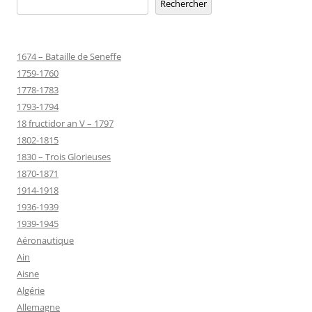
Rechercher
1674 – Bataille de Seneffe
1759-1760
1778-1783
1793-1794
18 fructidor an V – 1797
1802-1815
1830 – Trois Glorieuses
1870-1871
1914-1918
1936-1939
1939-1945
Aéronautique
Ain
Aisne
Algérie
Allemagne