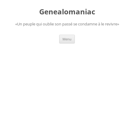
Aller
au
Genealomaniac
contenu
«Un peuple qui oublie son passé se condamne à le revivre»
Menu