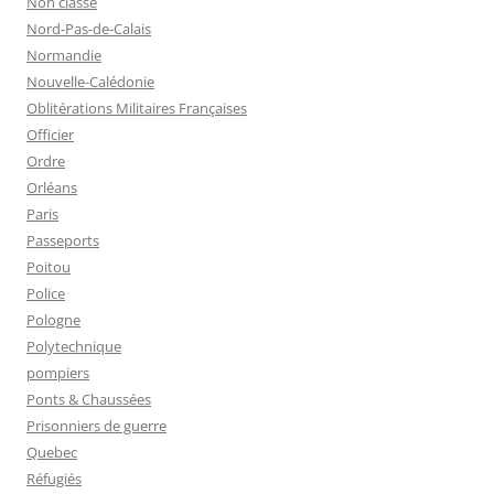
Non classé
Nord-Pas-de-Calais
Normandie
Nouvelle-Calédonie
Oblitérations Militaires Françaises
Officier
Ordre
Orléans
Paris
Passeports
Poitou
Police
Pologne
Polytechnique
pompiers
Ponts & Chaussées
Prisonniers de guerre
Quebec
Réfugiés