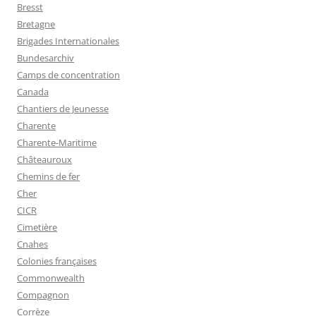
Bresst
Bretagne
Brigades Internationales
Bundesarchiv
Camps de concentration
Canada
Chantiers de Jeunesse
Charente
Charente-Maritime
Châteauroux
Chemins de fer
Cher
CICR
Cimetière
Cnahes
Colonies françaises
Commonwealth
Compagnon
Corrèze