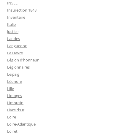
INSEE
Insurection 1848
Inventaire
Italie
Justice
Landes
Languedoc
Le Havre
Légion d'honneur
Légionnaires
Leipzig
Léonore
Lille
Limoges
Limousin
Livre d'Or
Loire
Loire-Atlantique
Loiret