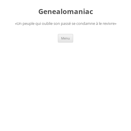
Aller
au
Genealomaniac
contenu
«Un peuple qui oublie son passé se condamne à le revivre»
Menu