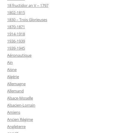
18 fructidor an V – 1797
1802-1815
1830 – Trois Glorieuses
1870-1871
1914-1918
1936-1939
1939-1945
Aéronautique
Ain
Aisne
Algérie
Allemagne
Allemand
Alsace-Moselle
Alsacien-Lorrain
Amiens
Ancien Régime
Angleterre