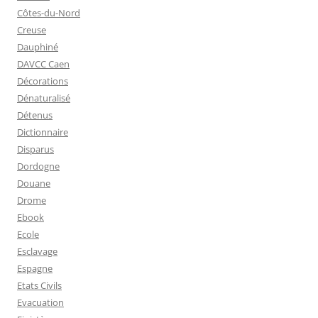
Côtes-du-Nord
Creuse
Dauphiné
DAVCC Caen
Décorations
Dénaturalisé
Détenus
Dictionnaire
Disparus
Dordogne
Douane
Drome
Ebook
Ecole
Esclavage
Espagne
Etats Civils
Evacuation