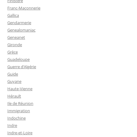
Finistère
Franc-Maçonnerie
Gallica
Gendarmerie
Genealomaniac
Geneanet
Gironde
Grèce
Guadeloupe
Guerre d’Algérie
Guide
Guyane
Haute-Vienne
Hérault
Ile de Réunion
Immigration
Indochine
Indre
Indre-et-Loire