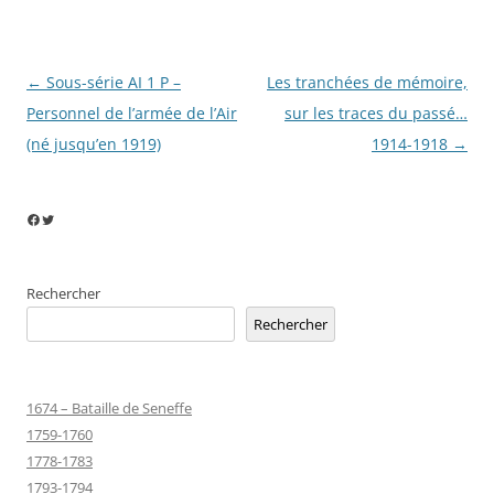
Navigation
←
Sous-série AI 1 P –
Les tranchées de mémoire,
des
Personnel de l’armée de l’Air
sur les traces du passé…
articles
(né jusqu’en 1919)
1914-1918
→
Facebook
Twitter
Rechercher
Rechercher
1674 – Bataille de Seneffe
1759-1760
1778-1783
1793-1794