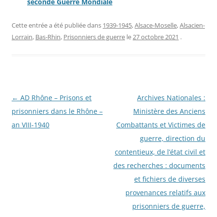
seconde Guerre Mondiale
Cette entrée a été publiée dans
1939-1945
,
Alsace-Moselle
,
Alsacien-
Lorrain
,
Bas-Rhin
,
Prisonniers de guerre
le
27 octobre 2021
.
Navigation
←
AD Rhône – Prisons et
Archives Nationales :
des
prisonniers dans le Rhône –
Ministère des Anciens
articles
an VIII-1940
Combattants et Victimes de
guerre, direction du
contentieux, de l’état civil et
des recherches : documents
et fichiers de diverses
provenances relatifs aux
prisonniers de guerre,