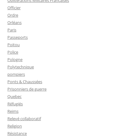
Oblitérations Militaires Françaises
Officier
Ordre
Orléans
Paris
Passeports
Poitou
Police
Pologne
Polytechnique
pompiers
Ponts & Chaussées
Prisonniers de guerre
Quebec
Réfugiés
Reims
Relevé collaboratif
Religion
Résistance