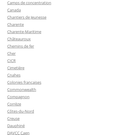
Camps de concentration
Canada
Chantiers de Jeunesse
Charente
Charente-Maritime
Châteauroux
Chemins de fer
Cher
CICR
Cimetière
Cnahes
Colonies françaises
Commonwealth
Compagnon
Corrèze
Côtes-du-Nord
Creuse
Dauphiné
DAVCC Caen