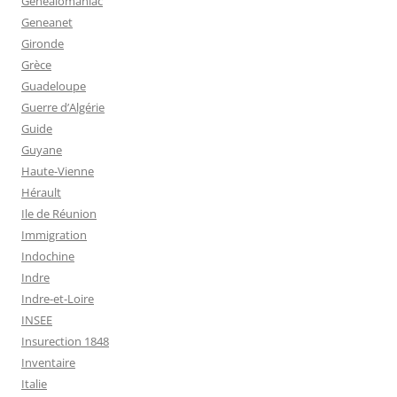
Genealomaniac
Geneanet
Gironde
Grèce
Guadeloupe
Guerre d’Algérie
Guide
Guyane
Haute-Vienne
Hérault
Ile de Réunion
Immigration
Indochine
Indre
Indre-et-Loire
INSEE
Insurection 1848
Inventaire
Italie