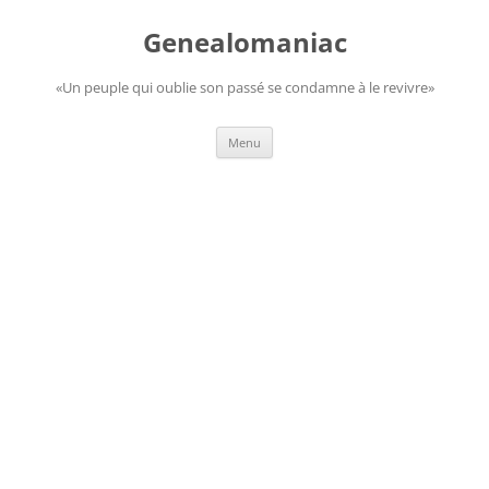
Aller
au
Genealomaniac
contenu
«Un peuple qui oublie son passé se condamne à le revivre»
Menu