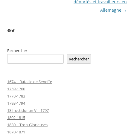
déportés et travailleurs en
Allemagne
→
Facebook
Twitter
Rechercher
Rechercher
1674 – Bataille de Seneffe
1759-1760
1778-1783
1793-1794
18 fructidor an V – 1797
1802-1815
1830 – Trois Glorieuses
1870-1871