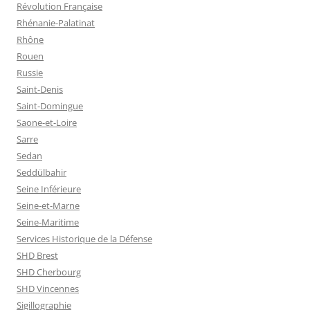
Révolution Française
Rhénanie-Palatinat
Rhône
Rouen
Russie
Saint-Denis
Saint-Domingue
Saone-et-Loire
Sarre
Sedan
Seddülbahir
Seine Inférieure
Seine-et-Marne
Seine-Maritime
Services Historique de la Défense
SHD Brest
SHD Cherbourg
SHD Vincennes
Sigillographie