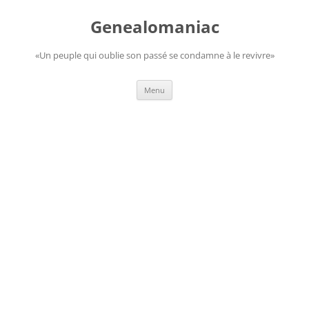
Aller
au
Genealomaniac
contenu
«Un peuple qui oublie son passé se condamne à le revivre»
Menu