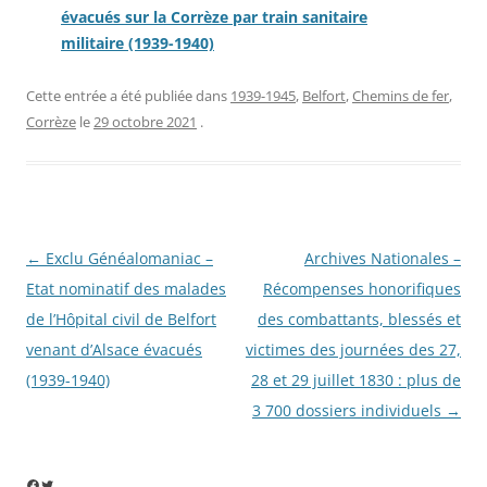
évacués sur la Corrèze par train sanitaire
militaire (1939-1940)
Cette entrée a été publiée dans
1939-1945
,
Belfort
,
Chemins de fer
,
Corrèze
le
29 octobre 2021
.
Navigation
←
Exclu Généalomaniac –
Archives Nationales –
des
Etat nominatif des malades
Récompenses honorifiques
articles
de l’Hôpital civil de Belfort
des combattants, blessés et
venant d’Alsace évacués
victimes des journées des 27,
(1939-1940)
28 et 29 juillet 1830 : plus de
3 700 dossiers individuels
→
Facebook
Twitter