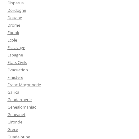
Disparus
Dordogne
Douane
Drome
Ebook
Ecole
Esclavage
Espagne
Etats Civils
Evacuation
Finistère
Franc-Maçonnerie
Gallica
Gendarmerie
Genealomaniac
Geneanet
Gironde
Grèce
Guadeloupe