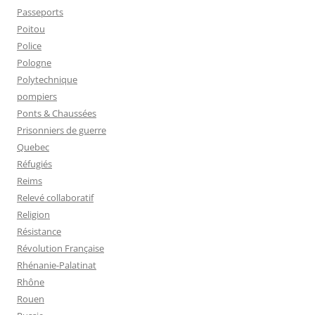
Passeports
Poitou
Police
Pologne
Polytechnique
pompiers
Ponts & Chaussées
Prisonniers de guerre
Quebec
Réfugiés
Reims
Relevé collaboratif
Religion
Résistance
Révolution Française
Rhénanie-Palatinat
Rhône
Rouen