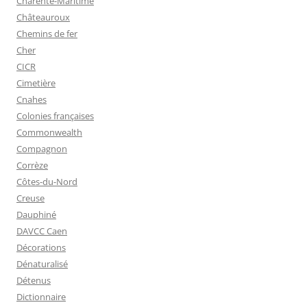
Charente-Maritime
Châteauroux
Chemins de fer
Cher
CICR
Cimetière
Cnahes
Colonies françaises
Commonwealth
Compagnon
Corrèze
Côtes-du-Nord
Creuse
Dauphiné
DAVCC Caen
Décorations
Dénaturalisé
Détenus
Dictionnaire