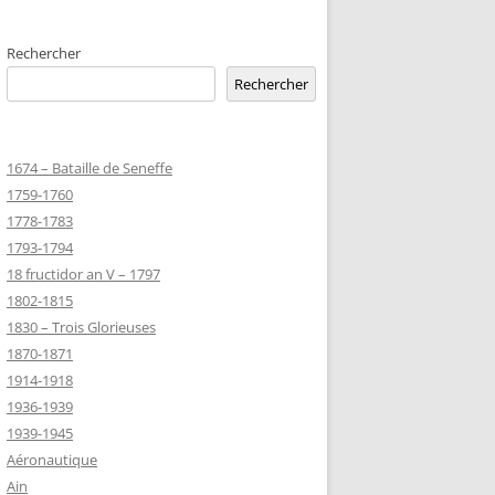
EMETERIES
Rechercher
Rechercher
TANNIQUE
1674 – Bataille de Seneffe
TANNIQUE DE
1759-1760
ER
1778-1783
JEAN MARIE
1793-1794
18 fructidor an V – 1797
1802-1815
-MARIE-SUR-
1830 – Trois Glorieuses
D’HONNEUR
1870-1871
1914-1918
1936-1939
TANNIQUE
1939-1945
Z
Aéronautique
 DU CLION-
Ain