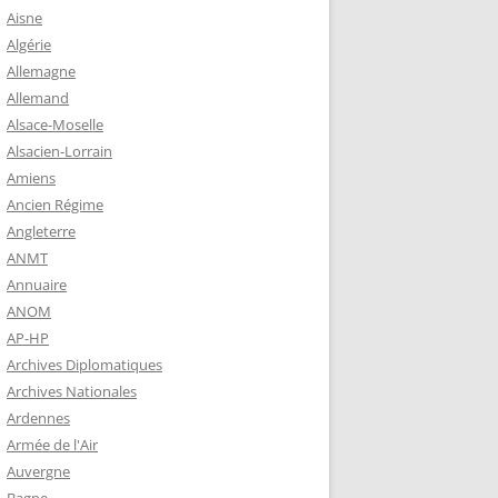
 ROBERT
Aisne
8-1944)
Algérie
Allemagne
NE HELENE)
Allemand
1964) EST
Alsace-Moselle
RIE-SUR-
Alsacien-Lorrain
OIRE-
Amiens
Ancien Régime
Angleterre
-MARIE-SUR-
ANMT
RENÉ MARIE
Annuaire
ANOM
AP-HP
-MARIE-SUR-
Archives Diplomatiques
 BABONNEAU
Archives Nationales
904-1965)
Ardennes
-MARIE-SUR-
Armée de l'Air
EAU (1910-
Auvergne
É DE