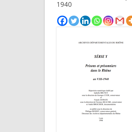
À NOS
1940
AMÉRICAIN
DE PO
L’ORD
RECHERCHER UN SOLDAT
FRANC
ANGLAIS
BRETA
RECHERCHER UN SOLDAT BE
BASE 
RECHERCHER UN SOLDAT
POPUL
AUSTRALIEN
PENDA
RECHERCHER UN SOLDAT
LISTES
CANADIEN
BOMBA
RECHERCHER UN SOLDAT ITA
RENAU
RECHERCHER UN DÉTENU CIV
BULLE
RECHERCHER UN MARIN
1917 
RENSE
RECHERCHER UN AVIATEUR,
RÉFUG
CRASH OU UN HELPEUR