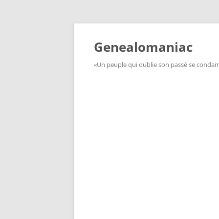
Aller
au
contenu
Genealomaniac
«Un peuple qui oublie son passé se condamn