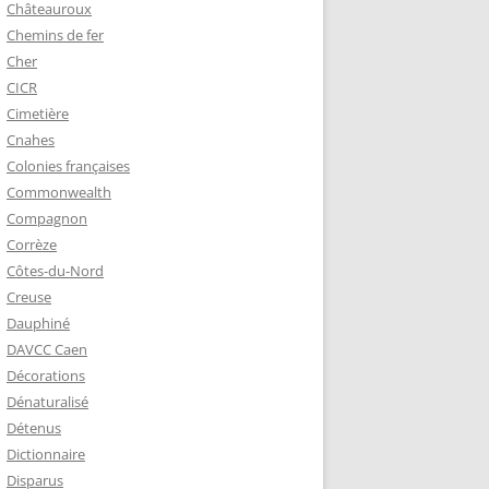
Châteauroux
Chemins de fer
Cher
CICR
Cimetière
Cnahes
Colonies françaises
Commonwealth
Compagnon
Corrèze
Côtes-du-Nord
Creuse
Dauphiné
DAVCC Caen
Décorations
Dénaturalisé
Détenus
Dictionnaire
Disparus