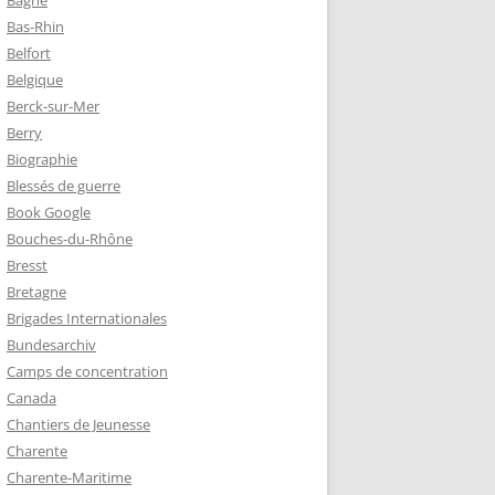
Bagne
Bas-Rhin
Belfort
TZ – PLAQUE
Belgique
RÈRES
Berck-sur-Mer
Berry
Biographie
Z :
Blessés de guerre
EAU LEROUX
Book Google
Bouches-du-Rhône
Bresst
Bretagne
Brigades Internationales
Bundesarchiv
Camps de concentration
Canada
Chantiers de Jeunesse
Charente
Charente-Maritime