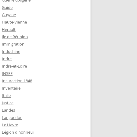
Guerre d’Algérie
Guide
Guyane
Haute-Vienne
Hérault
Ile de Réunion
Immigration
Indochine
Indre
Indre-et-Loire
INSEE
Insurection 1848
Inventaire
Italie
Justice
Landes
Languedoc
Le Havre
Légion d'honneur