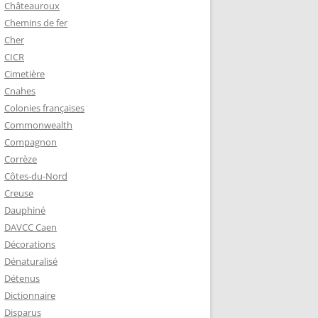
Châteauroux
Chemins de fer
Cher
CICR
Cimetière
Cnahes
Colonies françaises
Commonwealth
Compagnon
Corrèze
Côtes-du-Nord
Creuse
Dauphiné
DAVCC Caen
Décorations
Dénaturalisé
Détenus
Dictionnaire
Disparus