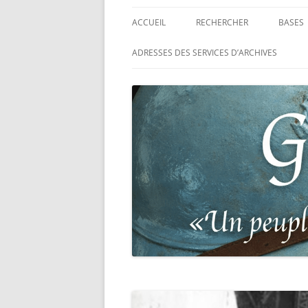
ACCUEIL
RECHERCHER
BASES
RECHERCHER UN SOLDAT
BASE 
ADRESSES DES SERVICES D’ARCHIVES
FRANÇAIS
MORT
RECHERCHER UNE CARTE DE
BASE 
COMBATTANT
RÉGIM
RECHERCHER UN RÉSISTANT
BASE 
TABLE
RECHERCHER UN PRISONNIER
L’ILL
GUERRE
D’OR,
DES P
RECHERCHER UNE VICTIME D
DE 19
PERSÉCUTIONS NAZIS
BASE 
RECHERCHER UN SOLDAT
« SUR 
ALLEMAND
PHARE
RECHERCHER UN SOLDAT