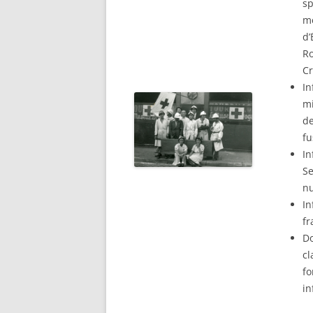
sp
STATI
mé
RAPAT
RECHERCHER UN PUPILLE DE
d’
30/07/
NATION
Ro
ADRES
RECHERCHER UN DOUANIER
Cr
PERSO
In
RAPAT
RECHERCHER UN ANCÊTRE
mi
CHEMINOT
ETAT 
de
RÉSID
fu
RECHERCHER UNE SÉPULTUR
PERSO
In
DÉPAR
Se
RECHERCHER UN FRANÇAIS À
LISTES
n
L’ÉTRANGER
In
ETAT 
RECHERCHER UN BAGNARD
fr
DE L’
Do
VENAN
FAIRE UNE RECHERCHE AUX
cl
1940)
ARCHIVES FÉDÉRALES
fo
ALLEMANDES (BUNDESARCHI
in
EXCLU
NOMIN
RECHERCHER DES ARCHIVES 