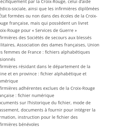
écifiquement par la Croix-Rouge, celui d’aide
STIQUES DES CONVOIS DE
SUR-MER : BOURREAU
MILITAIRES
dico-sociale, ainsi que les infirmières diplômées
RIÉS ARRIVÉS À EVIAN DU
 LA
JOSEPH CLÉMENT (191
État formées ou non dans des écoles de la Croix-
1917 AU 01/09/1917 –
CARTE MILITAIRE DE LA FRANCE –
uge française, mais qui possèdent un livret
SE DÉFINITIVES DES
YANINA HELENA (JEAN
1906
oix-Rouge pour « Services de Guerre »
NNES ET FAMILLES
SLEPOWRONSKA (1895-
firmières des Sociétés de secours aux blessés
RIÉES PAR LA SUISSE
LIEUX D’INTERNEMENT EN FRANCE
INHUMÉE À SAINTE-MA
litaires, Association des dames françaises, Union
1939-1945
MER (PORNIC – 44 – L
FAISANT CONNAÎTRE LA
s femmes de France : fichiers alphabétiques
ATLANTIQUE)
ENCE ACTUELLE DES
DÉPÔTS DE PRISONNIERS
sionnés
E
NNES ÉVACUÉES DU
ALLEMANDS (1914-1918)
CIMETIÈRE DE SAINTE
firmières résidant dans le département de la
TEMENT DU HAUT-RHIN (5
MER (44) : PHILIPPE 
ine et en province : fichier alphabétique et
LISTE DES CAMPS DE PRISONNIERS
 ) – 1914-1918
LARAISON (1936-1960)
umérique
DU IIIE REICH
firmières adhérentes exclues de la Croix-Rouge
NOMINATIF DES MALADES
CIMETIÈRE DE SAINTE
ançaise : fichier numérique
EMPLACEMENTS DES TROUPES
HÔPITAL CIVIL DE BELFORT
MER (44) : COLONEL
cuments sur l’historique du fichier, mode de
T D’ALSACE ÉVACUÉS (1939-
RENÉ LOUIS PIERRE (1
INSTRUCTION DE SERVICE ÉDITION
assement, documents à fournir pour intégrer la
POUR LE FUSILLER ET LE TIREUR
rmation, instruction pour le fichier des
CIMETIÈRE DE SAINTE
V)
LMG. DR. JURÉ. W. REIBERT. / DER
firmières bénévoles
 GÉNÉALOMANIAC – ETAT
MER (44) : JEAN AUBIN
DIENSTUNTERRICHT IM HEERE.
ATIF DES RESSORTISSANTS
DE
1996) ANCIEN DÉPORT