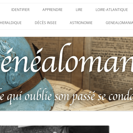
IDENTIFIER
APPRENDRE
LIRE
LOIRE-ATLANTIQUE
DES CONDAMNATIONS À
INSIGNES, ATTRIBUTS ET GRADES
APPRENDRE
LIRE
LES ENFANTS DU CLI
HERALDIQUE
DÉCÈS INSEE
ASTRONOMIE
GENEALOMANIA
1914-1918
PARTIS POUR LA PATR
WEBINAIRES – MYHERITAGE
DES HISTORIQUES
IDENTIFIER UNE PATTE DE COLLET
CARRÉ MILITAIRE FRA
ENTAIRES
(INSIGNE DE COL)
CLION-SUR-MER
DE RECHERCHE DES
IDENTIFIER UNE MÉDAILLE OU
LES SOLDATS OUBLIÉ
AUX D’HONNEUR DE
DÉCORATION
N°65 – LE CLION-SUR-
 DE
USTRATION, VÉRITABLE LIVRE
LEXIQUE DES ABRÉVIATIONS
LE CLION-SUR-MER :
 RÉUNISSANT LES PORTRAITS
MILITAIRES
AUX MORTS VIRTUEL 
LUS HÉROÏQUES SOLDATS
ES
FRANCO-ALLEMANDE D
14-1918
CATALOGUES DES OBLITÉRATIONS
1871
MILITAIRES FRANÇAISES 1914-1918
DES DISPARUS DU JOURNAL
/ 1939-1945 – BERTRAND SINAIS
LIVRE D’OR « MORT P
LE VIF »
(1979)
FRANCE » DU CLION-
 DE LA LOIRE – « HOMMAGE
UNIFORMOLOGIE – UNIFORME ET
1939-1945 THE WAR D