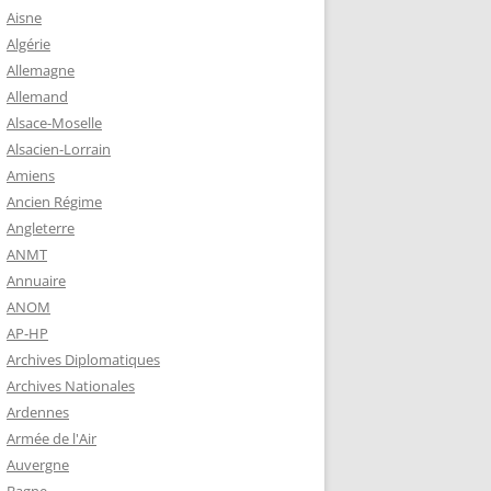
 ROBERT
Aisne
8-1944)
Algérie
Allemagne
NE HELENE)
Allemand
1964) EST
Alsace-Moselle
RIE-SUR-
Alsacien-Lorrain
OIRE-
Amiens
Ancien Régime
Angleterre
-MARIE-SUR-
ANMT
RENÉ MARIE
Annuaire
ANOM
AP-HP
-MARIE-SUR-
Archives Diplomatiques
 BABONNEAU
Archives Nationales
904-1965)
Ardennes
-MARIE-SUR-
Armée de l'Air
EAU (1910-
Auvergne
É DE