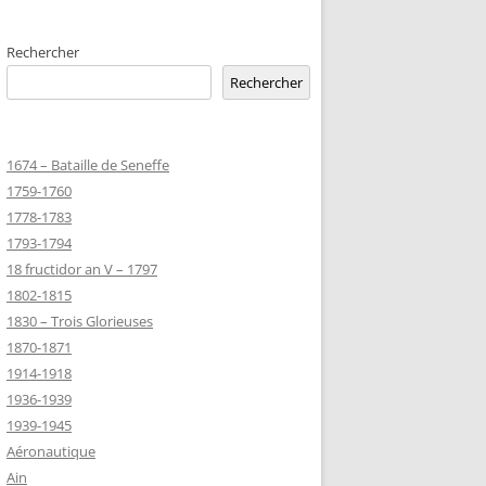
EMETERIES
Rechercher
Rechercher
TANNIQUE
1674 – Bataille de Seneffe
TANNIQUE DE
1759-1760
ER
1778-1783
JEAN MARIE
1793-1794
18 fructidor an V – 1797
1802-1815
-MARIE-SUR-
1830 – Trois Glorieuses
D’HONNEUR
1870-1871
1914-1918
1936-1939
TANNIQUE
1939-1945
Z
Aéronautique
 DU CLION-
Ain