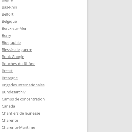
Bagne
Bas-Rhin
Belfort
TZ – PLAQUE
Belgique
RÈRES
Berck-sur-Mer
Berry
Biographie
Z :
Blessés de guerre
EAU LEROUX
Book Google
Bouches-du-Rhône
Bresst
Bretagne
Brigades Internationales
Bundesarchiv
Camps de concentration
Canada
Chantiers de Jeunesse
Charente
Charente-Maritime