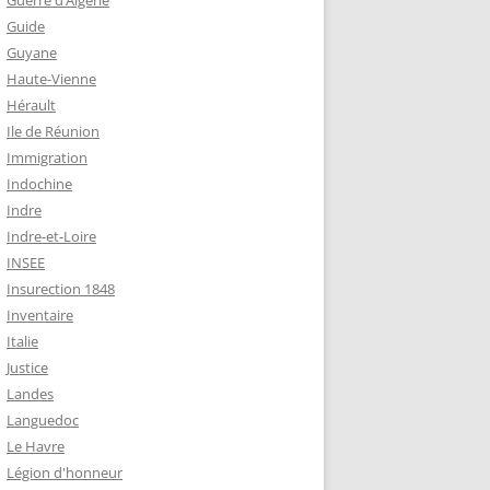
Guerre d’Algérie
Guide
Guyane
Haute-Vienne
Hérault
Ile de Réunion
Immigration
Indochine
Indre
Indre-et-Loire
INSEE
Insurection 1848
Inventaire
Italie
Justice
Landes
Languedoc
Le Havre
Légion d'honneur