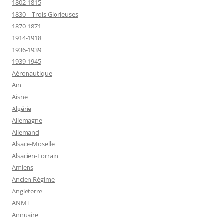
1802-1815
1830 – Trois Glorieuses
1870-1871
1914-1918
1936-1939
1939-1945
Aéronautique
Ain
Aisne
Algérie
Allemagne
Allemand
Alsace-Moselle
Alsacien-Lorrain
Amiens
Ancien Régime
Angleterre
ANMT
Annuaire