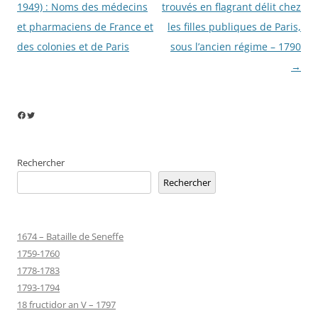
des
1949) : Noms des médecins
trouvés en flagrant délit chez
articles
et pharmaciens de France et
les filles publiques de Paris,
des colonies et de Paris
sous l’ancien régime – 1790
→
Facebook
Twitter
Rechercher
Rechercher
1674 – Bataille de Seneffe
1759-1760
1778-1783
1793-1794
18 fructidor an V – 1797