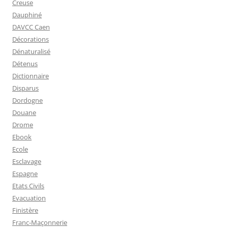
Creuse
Dauphiné
DAVCC Caen
Décorations
Dénaturalisé
Détenus
Dictionnaire
Disparus
Dordogne
Douane
Drome
Ebook
Ecole
Esclavage
Espagne
Etats Civils
Evacuation
Finistère
Franc-Maçonnerie