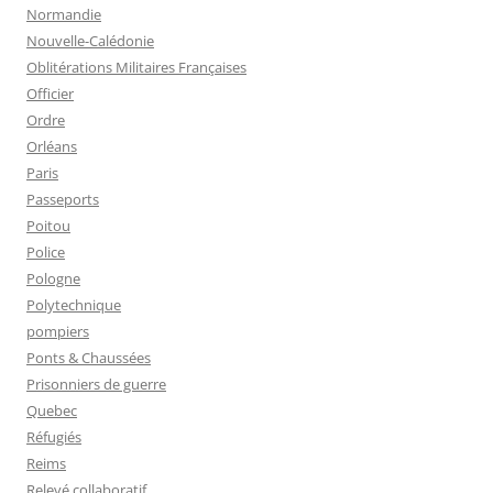
Normandie
Nouvelle-Calédonie
Oblitérations Militaires Françaises
Officier
Ordre
Orléans
Paris
Passeports
Poitou
Police
Pologne
Polytechnique
pompiers
Ponts & Chaussées
Prisonniers de guerre
Quebec
Réfugiés
Reims
Relevé collaboratif