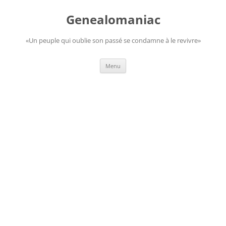
Aller
au
Genealomaniac
contenu
«Un peuple qui oublie son passé se condamne à le revivre»
Menu