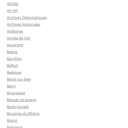
ANOM
AP-HP
Archives Diplomatiques
Archives Nationales
Ardennes
Armée de l'Air
Auvergne
Bagne
Bas-Rhin
Belfort
Belgique
Berck-sur-Mer
Berry
Biographie
Blessés de guerre
Book Google
Bouches-du-Rhône
Bresst
Bretagne