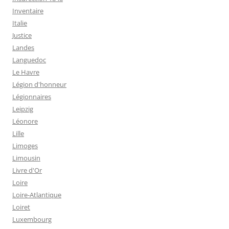
Inventaire
Italie
Justice
Landes
Languedoc
Le Havre
Légion d'honneur
Légionnaires
Leipzig
Léonore
Lille
Limoges
Limousin
Livre d'Or
Loire
Loire-Atlantique
Loiret
Luxembourg