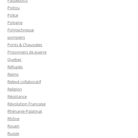
Passeports
Poitou
Police
Pologne
Polytechnique
pompiers
Ponts & Chaussées
Prisonniers de guerre
Quebec
Réfugiés
Reims
Relevé collaboratif
Religion
Résistance
Révolution Française
Rhénanie-Palatinat
Rhône
Rouen
Russie