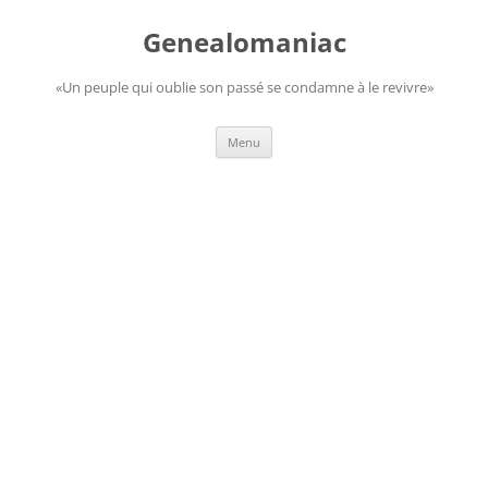
Aller
au
Genealomaniac
contenu
«Un peuple qui oublie son passé se condamne à le revivre»
Menu