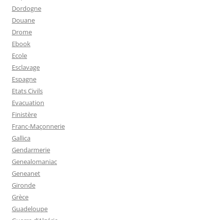
Dordogne
Douane
Drome
Ebook
Ecole
Esclavage
Espagne
Etats Civils
Evacuation
Finistère
Franc-Maçonnerie
Gallica
Gendarmerie
Genealomaniac
Geneanet
Gironde
Grèce
Guadeloupe