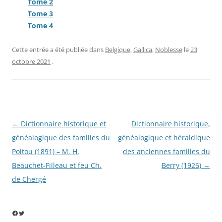
Tome 2
Tome 3
Tome 4
Cette entrée a été publiée dans
Belgique
,
Gallica
,
Noblesse
le
23
octobre 2021
.
Navigation
←
Dictionnaire historique et
Dictionnaire historique,
des
généalogique des familles du
généalogique et héraldique
articles
Poitou (1891) – M. H.
des anciennes familles du
Beauchet-Filleau et feu Ch.
Berry (1926)
→
de Chergé
Facebook
Twitter