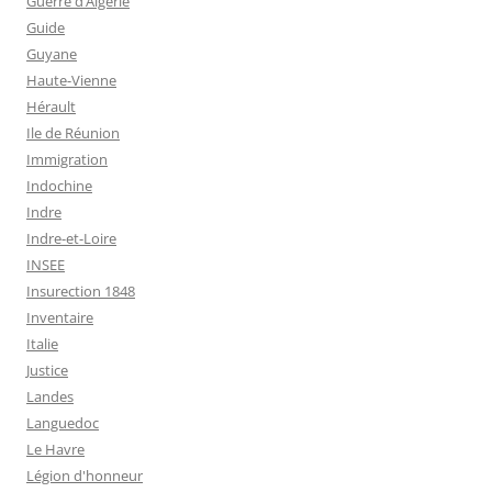
Guerre d’Algérie
Guide
Guyane
Haute-Vienne
Hérault
Ile de Réunion
Immigration
Indochine
Indre
Indre-et-Loire
INSEE
Insurection 1848
Inventaire
Italie
Justice
Landes
Languedoc
Le Havre
Légion d'honneur