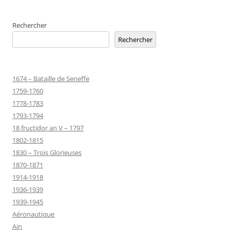
Rechercher
Rechercher
1674 – Bataille de Seneffe
1759-1760
1778-1783
1793-1794
18 fructidor an V – 1797
1802-1815
1830 – Trois Glorieuses
1870-1871
1914-1918
1936-1939
1939-1945
Aéronautique
Ain