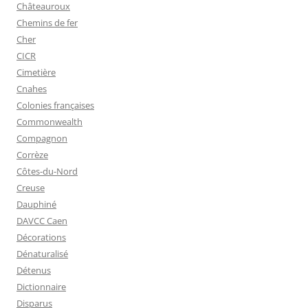
Châteauroux
Chemins de fer
Cher
CICR
Cimetière
Cnahes
Colonies françaises
Commonwealth
Compagnon
Corrèze
Côtes-du-Nord
Creuse
Dauphiné
DAVCC Caen
Décorations
Dénaturalisé
Détenus
Dictionnaire
Disparus