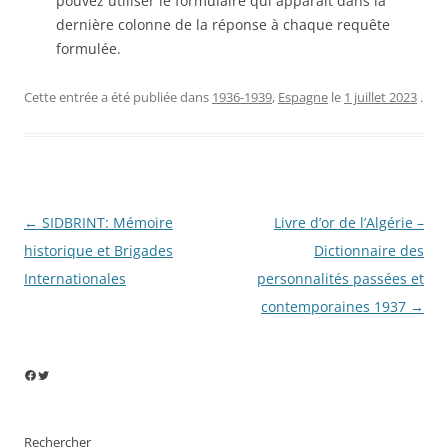
pouvez utiliser le formulaire qui apparaît dans la
dernière colonne de la réponse à chaque requête
formulée.
Cette entrée a été publiée dans
1936-1939
,
Espagne
le
1 juillet 2023
.
Navigation
←
SIDBRINT: Mémoire
Livre d’or de l’Algérie –
des
historique et Brigades
Dictionnaire des
articles
Internationales
personnalités passées et
contemporaines 1937
→
Facebook
Twitter
Rechercher