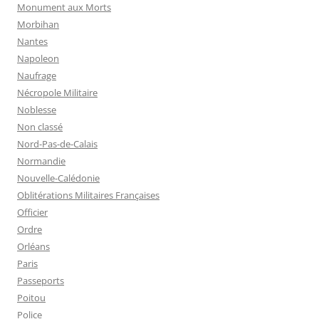
Monument aux Morts
Morbihan
Nantes
Napoleon
Naufrage
Nécropole Militaire
Noblesse
Non classé
Nord-Pas-de-Calais
Normandie
Nouvelle-Calédonie
Oblitérations Militaires Françaises
Officier
Ordre
Orléans
Paris
Passeports
Poitou
Police