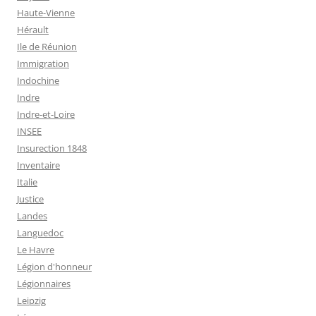
Haute-Vienne
Hérault
Ile de Réunion
Immigration
Indochine
Indre
Indre-et-Loire
INSEE
Insurection 1848
Inventaire
Italie
Justice
Landes
Languedoc
Le Havre
Légion d'honneur
Légionnaires
Leipzig