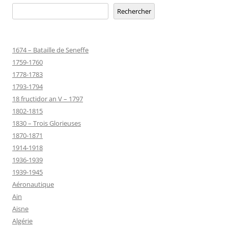
Rechercher
1674 – Bataille de Seneffe
1759-1760
1778-1783
1793-1794
18 fructidor an V – 1797
1802-1815
1830 – Trois Glorieuses
1870-1871
1914-1918
1936-1939
1939-1945
Aéronautique
Ain
Aisne
Algérie