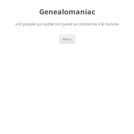
Aller
au
Genealomaniac
contenu
«Un peuple qui oublie son passé se condamne à le revivre»
Menu