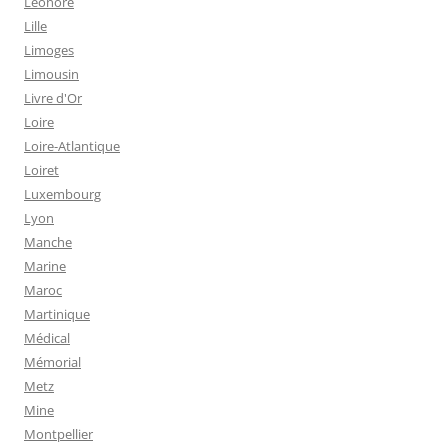
Léonore
Lille
Limoges
Limousin
Livre d'Or
Loire
Loire-Atlantique
Loiret
Luxembourg
Lyon
Manche
Marine
Maroc
Martinique
Médical
Mémorial
Metz
Mine
Montpellier