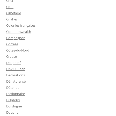
Cher
CICR
Cimetière
Cnahes
Colonies françaises
Commonwealth
Compagnon
Corrèze
Côtes-du-Nord
Creuse
Dauphiné
DAVCC Caen
Décorations
Dénaturalisé
Détenus
Dictionnaire
Disparus
Dordogne
Douane