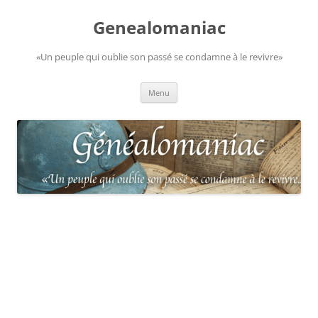
Aller
au
Genealomaniac
contenu
«Un peuple qui oublie son passé se condamne à le revivre»
Menu