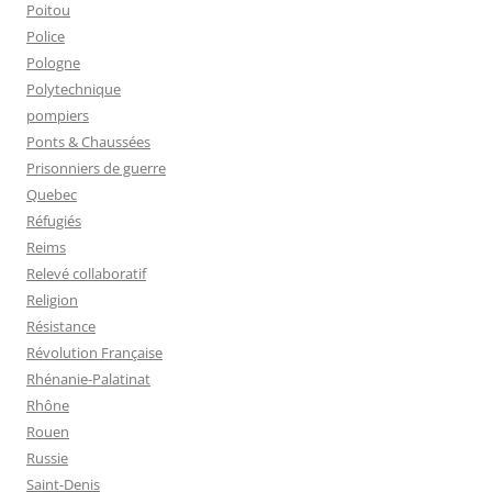
Poitou
Police
Pologne
Polytechnique
pompiers
Ponts & Chaussées
Prisonniers de guerre
Quebec
Réfugiés
Reims
Relevé collaboratif
Religion
Résistance
Révolution Française
Rhénanie-Palatinat
Rhône
Rouen
Russie
Saint-Denis