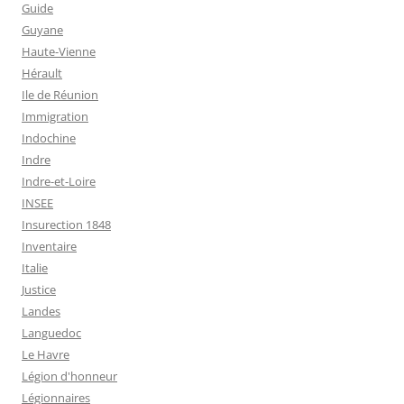
Guide
Guyane
Haute-Vienne
Hérault
Ile de Réunion
Immigration
Indochine
Indre
Indre-et-Loire
INSEE
Insurection 1848
Inventaire
Italie
Justice
Landes
Languedoc
Le Havre
Légion d'honneur
Légionnaires