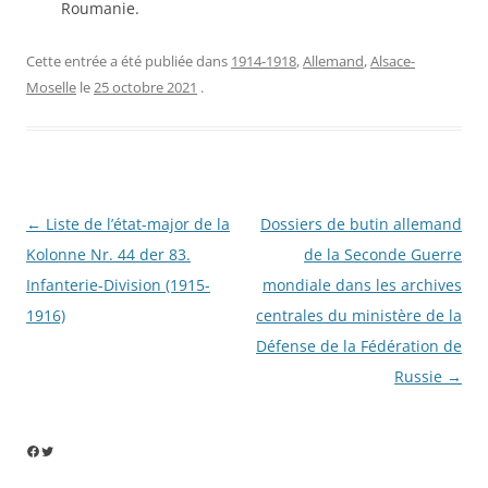
Roumanie.
Cette entrée a été publiée dans
1914-1918
,
Allemand
,
Alsace-
Moselle
le
25 octobre 2021
.
Navigation
←
Liste de l’état-major de la
Dossiers de butin allemand
des
Kolonne Nr. 44 der 83.
de la Seconde Guerre
articles
Infanterie-Division (1915-
mondiale dans les archives
1916)
centrales du ministère de la
Défense de la Fédération de
Russie
→
Facebook
Twitter