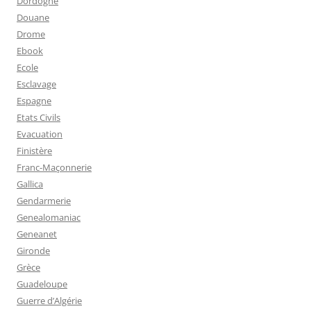
Dordogne
Douane
Drome
Ebook
Ecole
Esclavage
Espagne
Etats Civils
Evacuation
Finistère
Franc-Maçonnerie
Gallica
Gendarmerie
Genealomaniac
Geneanet
Gironde
Grèce
Guadeloupe
Guerre d’Algérie