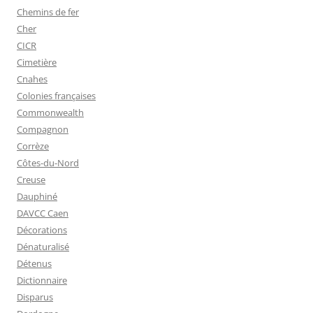
Chemins de fer
Cher
CICR
Cimetière
Cnahes
Colonies françaises
Commonwealth
Compagnon
Corrèze
Côtes-du-Nord
Creuse
Dauphiné
DAVCC Caen
Décorations
Dénaturalisé
Détenus
Dictionnaire
Disparus