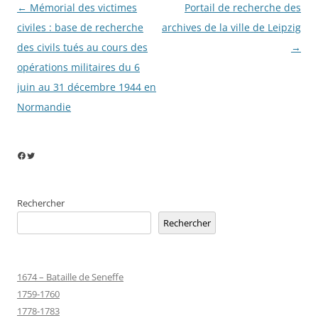
Navigation
←
Mémorial des victimes
Portail de recherche des
des
civiles : base de recherche
archives de la ville de Leipzig
articles
des civils tués au cours des
→
opérations militaires du 6
juin au 31 décembre 1944 en
Normandie
Facebook
Twitter
Rechercher
Rechercher
1674 – Bataille de Seneffe
1759-1760
1778-1783