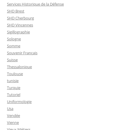
Services Historique de la Défense
SHD Brest
SHD Cherbourg
SHD Vincennes
Sigillographie
Sologne
Somme
Souvenir Français
Suisse
Thessalonique
Toulouse
tunisie
Turquie
Tutoriel
Uniformologie
Usa
Vendée
Vienne
Vieux Métiers