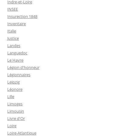
Indre-et-Loire
INSEE
Insurection 1848
Inventaire
Italie
Justice
Landes
Languedoc
Le Havre
Légion d'honneur
Légionnaires
Leipzig
Léonore
Lille
Limoges
Limousin
Livre d'Or
Loire
Loire-Atlantique