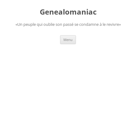
Aller
au
Genealomaniac
contenu
«Un peuple qui oublie son passé se condamne à le revivre»
Menu