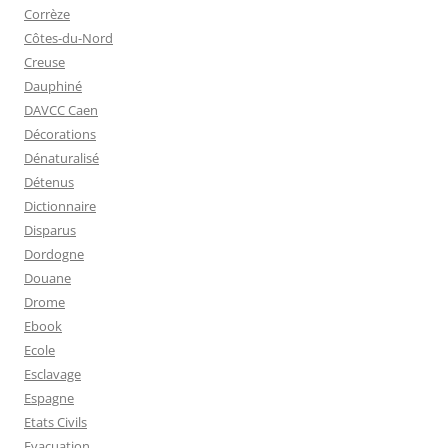
Corrèze
Côtes-du-Nord
Creuse
Dauphiné
DAVCC Caen
Décorations
Dénaturalisé
Détenus
Dictionnaire
Disparus
Dordogne
Douane
Drome
Ebook
Ecole
Esclavage
Espagne
Etats Civils
Evacuation