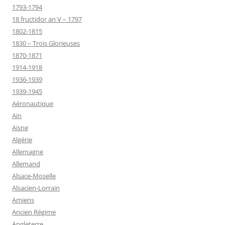
1793-1794
18 fructidor an V – 1797
1802-1815
1830 – Trois Glorieuses
1870-1871
1914-1918
1936-1939
1939-1945
Aéronautique
Ain
Aisne
Algérie
Allemagne
Allemand
Alsace-Moselle
Alsacien-Lorrain
Amiens
Ancien Régime
Angleterre