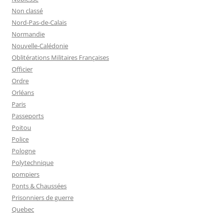
Non classé
Nord-Pas-de-Calais
Normandie
Nouvelle-Calédonie
Oblitérations Militaires Françaises
Officier
Ordre
Orléans
Paris
Passeports
Poitou
Police
Pologne
Polytechnique
pompiers
Ponts & Chaussées
Prisonniers de guerre
Quebec