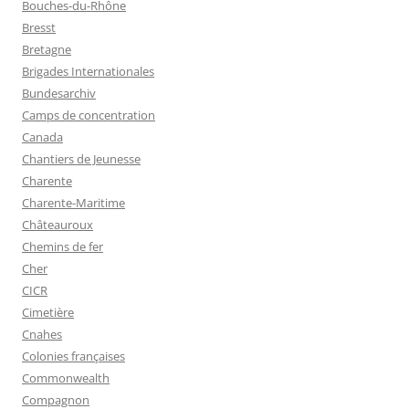
Bouches-du-Rhône
Bresst
Bretagne
Brigades Internationales
Bundesarchiv
Camps de concentration
Canada
Chantiers de Jeunesse
Charente
Charente-Maritime
Châteauroux
Chemins de fer
Cher
CICR
Cimetière
Cnahes
Colonies françaises
Commonwealth
Compagnon