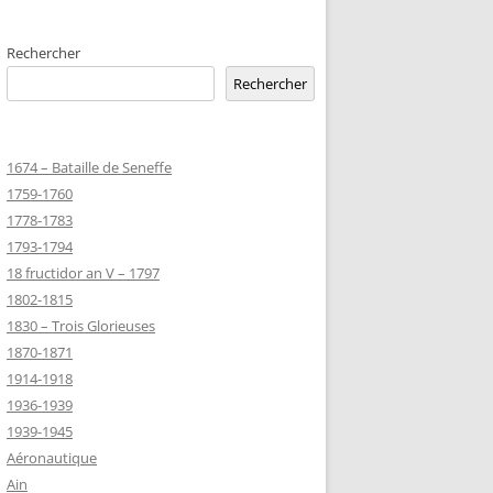
EMETERIES
Rechercher
Rechercher
TANNIQUE
1674 – Bataille de Seneffe
TANNIQUE DE
1759-1760
ER
1778-1783
JEAN MARIE
1793-1794
18 fructidor an V – 1797
1802-1815
-MARIE-SUR-
1830 – Trois Glorieuses
D’HONNEUR
1870-1871
1914-1918
1936-1939
TANNIQUE
1939-1945
Z
Aéronautique
 DU CLION-
Ain