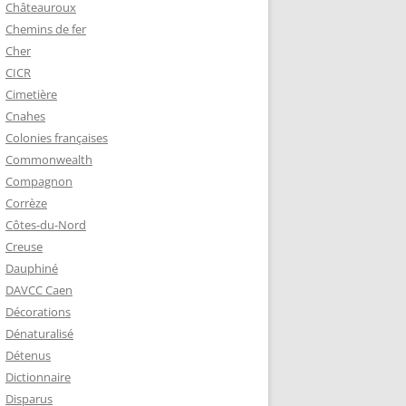
Châteauroux
Chemins de fer
Cher
CICR
Cimetière
Cnahes
Colonies françaises
Commonwealth
Compagnon
Corrèze
Côtes-du-Nord
Creuse
Dauphiné
DAVCC Caen
Décorations
Dénaturalisé
Détenus
Dictionnaire
Disparus