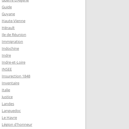
Guerre d’Algérie
Guide
Guyane
Haute-Vienne
Hérault
Ile de Réunion
Immigration
Indochine
Indre
Indre-et-Loire
INSEE
Insurection 1848
Inventaire
Italie
Justice
Landes
Languedoc
Le Havre
Légion d'honneur