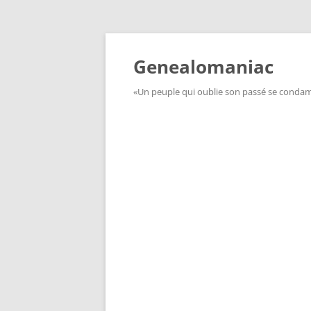
Aller
au
contenu
Genealomaniac
«Un peuple qui oublie son passé se condamn