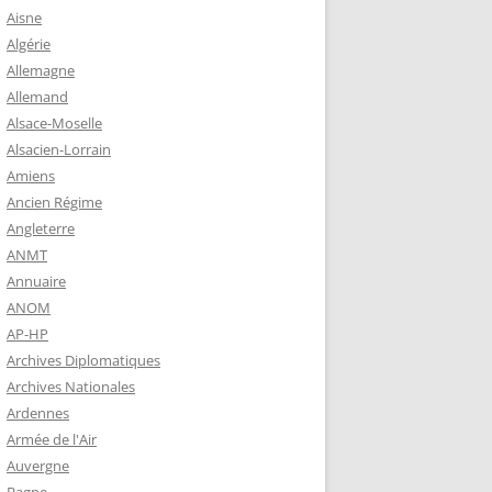
 ROBERT
Aisne
8-1944)
Algérie
Allemagne
NE HELENE)
Allemand
1964) EST
Alsace-Moselle
RIE-SUR-
Alsacien-Lorrain
OIRE-
Amiens
Ancien Régime
Angleterre
-MARIE-SUR-
ANMT
RENÉ MARIE
Annuaire
ANOM
AP-HP
-MARIE-SUR-
Archives Diplomatiques
 BABONNEAU
Archives Nationales
904-1965)
Ardennes
-MARIE-SUR-
Armée de l'Air
EAU (1910-
Auvergne
É DE