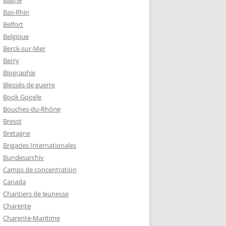
Bagne
Bas-Rhin
Belfort
TZ – PLAQUE
Belgique
RÈRES
Berck-sur-Mer
Berry
Biographie
Z :
Blessés de guerre
EAU LEROUX
Book Google
Bouches-du-Rhône
Bresst
Bretagne
Brigades Internationales
Bundesarchiv
Camps de concentration
Canada
Chantiers de Jeunesse
Charente
Charente-Maritime