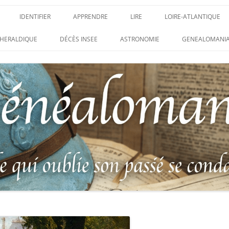
IDENTIFIER
APPRENDRE
LIRE
LOIRE-ATLANTIQUE
DES CONDAMNATIONS À
INSIGNES, ATTRIBUTS ET GRADES
APPRENDRE
LIRE
LES ENFANTS DU CLI
HERALDIQUE
DÉCÈS INSEE
ASTRONOMIE
GENEALOMANIA
1914-1918
PARTIS POUR LA PATR
WEBINAIRES – MYHERITAGE
DES HISTORIQUES
IDENTIFIER UNE PATTE DE COLLET
CARRÉ MILITAIRE FRA
ENTAIRES
(INSIGNE DE COL)
CLION-SUR-MER
DE RECHERCHE DES
IDENTIFIER UNE MÉDAILLE OU
LES SOLDATS OUBLIÉ
AUX D’HONNEUR DE
DÉCORATION
N°65 – LE CLION-SUR-
 DE
USTRATION, VÉRITABLE LIVRE
LEXIQUE DES ABRÉVIATIONS
LE CLION-SUR-MER :
 RÉUNISSANT LES PORTRAITS
MILITAIRES
AUX MORTS VIRTUEL 
LUS HÉROÏQUES SOLDATS
ES
FRANCO-ALLEMANDE D
14-1918
CATALOGUES DES OBLITÉRATIONS
1871
MILITAIRES FRANÇAISES 1914-1918
DES DISPARUS DU JOURNAL
/ 1939-1945 – BERTRAND SINAIS
LIVRE D’OR « MORT P
LE VIF »
(1979)
FRANCE » DU CLION-
 DE LA LOIRE – « HOMMAGE
UNIFORMOLOGIE – UNIFORME ET
1939-1945 THE WAR D