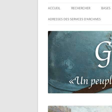
ACCUEIL
RECHERCHER
BASES
RECHERCHER UN SOLDAT
BASE 
ADRESSES DES SERVICES D’ARCHIVES
FRANÇAIS
MORT
RECHERCHER UNE CARTE DE
BASE 
COMBATTANT
RÉGIM
RECHERCHER UN RÉSISTANT
BASE 
TABLE
RECHERCHER UN PRISONNIER
L’ILL
GUERRE
D’OR,
DES P
RECHERCHER UNE VICTIME D
DE 19
PERSÉCUTIONS NAZIS
BASE 
RECHERCHER UN SOLDAT
« SUR 
ALLEMAND
PHARE
RECHERCHER UN SOLDAT