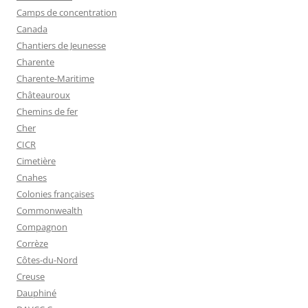
Camps de concentration
Canada
Chantiers de Jeunesse
Charente
Charente-Maritime
Châteauroux
Chemins de fer
Cher
CICR
Cimetière
Cnahes
Colonies françaises
Commonwealth
Compagnon
Corrèze
Côtes-du-Nord
Creuse
Dauphiné