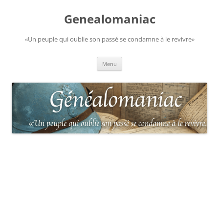
Aller
au
Genealomaniac
contenu
«Un peuple qui oublie son passé se condamne à le revivre»
Menu