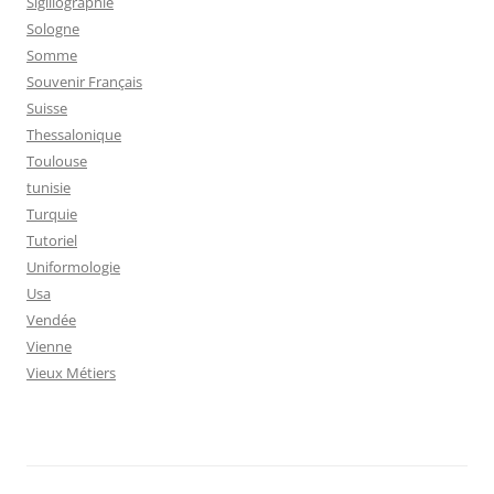
Sigillographie
Sologne
Somme
Souvenir Français
Suisse
Thessalonique
Toulouse
tunisie
Turquie
Tutoriel
Uniformologie
Usa
Vendée
Vienne
Vieux Métiers