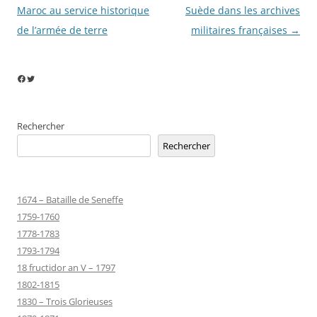
articles
Maroc au service historique
Suède dans les archives
de l’armée de terre
militaires françaises
→
Facebook
Twitter
Rechercher
Rechercher
1674 – Bataille de Seneffe
1759-1760
1778-1783
1793-1794
18 fructidor an V – 1797
1802-1815
1830 – Trois Glorieuses