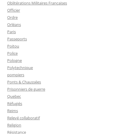
Oblitérations Militaires Françaises
Officier
Ordre
Orléans
Paris
Passeports
Poitou
Police
Pologne
Polytechnique
pompiers
Ponts & Chaussées
Prisonniers de guerre
Quebec
Réfugiés
Reims
Relevé collaboratif
Religion
Résistance