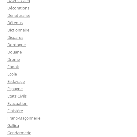
DAVCC Caen
Décorations
Dénaturalisé
Détenus
Dictionnaire
Disparus
Dordogne
Douane
Drome
Ebook
Ecole
Esclavage
Espagne
Etats Civils
Evacuation
Finistère
Franc-Maçonnerie
Gallica
Gendarmerie