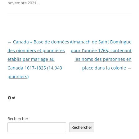
novembre 2021
.
Navigation
←
Canada – Base de données
Almanach de Saint Domingue
des
des pionniers et pionnières
pour l’année 1765, contenant
articles
établis par mariage au
les noms des personnes en
Canada 1617-1825 (14,943
place dans la colonie
→
pionniers)
Facebook
Twitter
Rechercher
Rechercher