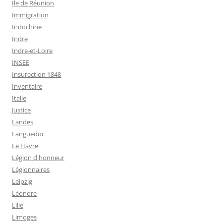
Ile de Réunion
Immigration
Indochine
Indre
Indre-et-Loire
INSEE
Insurection 1848
Inventaire
Italie
Justice
Landes
Languedoc
Le Havre
Légion d'honneur
Légionnaires
Leipzig
Léonore
Lille
Limoges