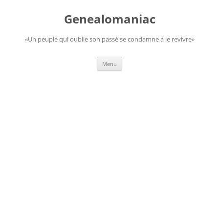
Aller
au
Genealomaniac
contenu
«Un peuple qui oublie son passé se condamne à le revivre»
Menu