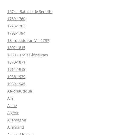
1674 – Bataille de Seneffe
1759-1760
1778-1783
1793-1794
18 fructidor an V – 1797
1802-1815
1830 – Trois Glorieuses
1870-1871
1914-1918
1936-1939
1939-1945
Aéronautique
Ain
Aisne
Algérie
Allemagne
Allemand
Alsace-Moselle