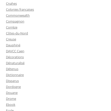
Cnahes
Colonies françaises
Commonwealth
Compagnon
Corrèze
Côtes-du-Nord
Creuse
Dauphiné
DAVCC Caen
Décorations
Dénaturalisé
Détenus
Dictionnaire
Disparus
Dordogne
Douane
Drome
Ebook
Ecole