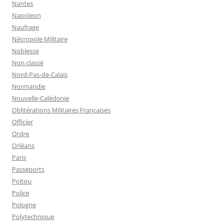
Nantes
Napoleon
Naufrage
Nécropole Militaire
Noblesse
Non classé
Nord-Pas-de-Calais
Normandie
Nouvelle-Calédonie
Oblitérations Militaires Françaises
Officier
Ordre
Orléans
Paris
Passeports
Poitou
Police
Pologne
Polytechnique