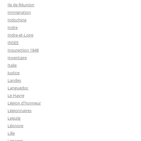
Ile de Réunion
Immigration
Indochine
Indre
Indre-et-Loire
INSEE
Insurection 1848
Inventaire
Italie
Justice
Landes
Languedoc
Le Havre
Légion d'honneur
Légionnaires
Leipzig
Léonore
Lille
Limoges