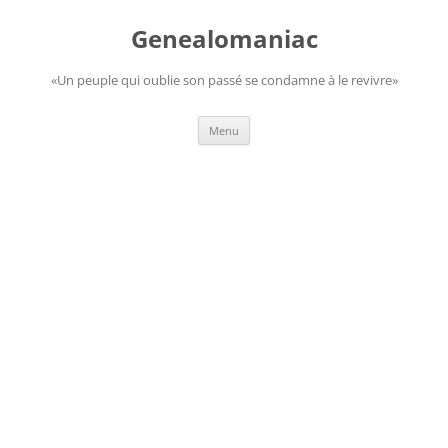
Aller
au
Genealomaniac
contenu
«Un peuple qui oublie son passé se condamne à le revivre»
Menu