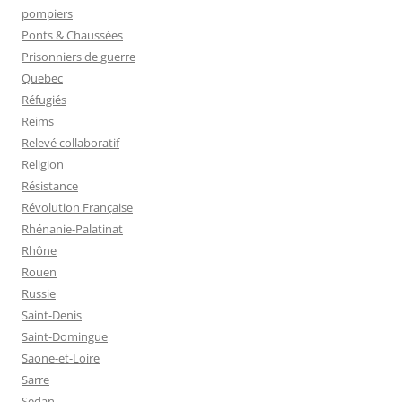
pompiers
Ponts & Chaussées
Prisonniers de guerre
Quebec
Réfugiés
Reims
Relevé collaboratif
Religion
Résistance
Révolution Française
Rhénanie-Palatinat
Rhône
Rouen
Russie
Saint-Denis
Saint-Domingue
Saone-et-Loire
Sarre
Sedan