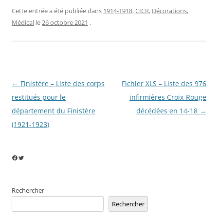
Cette entrée a été publiée dans
1914-1918
,
CICR
,
Décorations
,
Médical
le
26 octobre 2021
.
Navigation
←
Finistère – Liste des corps
Fichier XLS – Liste des 976
des
restitués pour le
infirmières Croix-Rouge
articles
département du Finistère
décédées en 14-18
→
(1921-1923)
Facebook
Twitter
Rechercher
Rechercher