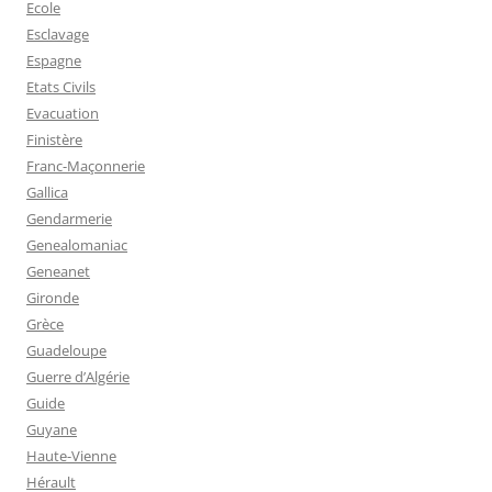
Ecole
Esclavage
Espagne
Etats Civils
Evacuation
Finistère
Franc-Maçonnerie
Gallica
Gendarmerie
Genealomaniac
Geneanet
Gironde
Grèce
Guadeloupe
Guerre d’Algérie
Guide
Guyane
Haute-Vienne
Hérault