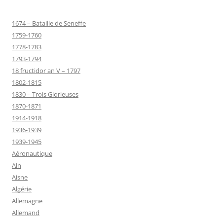
1674 – Bataille de Seneffe
1759-1760
1778-1783
1793-1794
18 fructidor an V – 1797
1802-1815
1830 – Trois Glorieuses
1870-1871
1914-1918
1936-1939
1939-1945
Aéronautique
Ain
Aisne
Algérie
Allemagne
Allemand