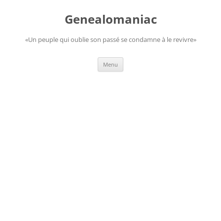
Aller
au
Genealomaniac
contenu
«Un peuple qui oublie son passé se condamne à le revivre»
Menu