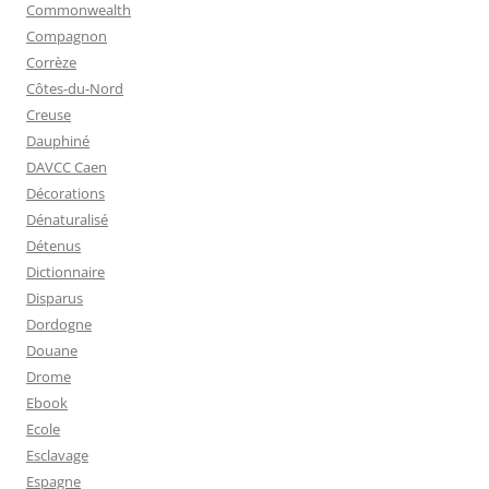
Commonwealth
Compagnon
Corrèze
Côtes-du-Nord
Creuse
Dauphiné
DAVCC Caen
Décorations
Dénaturalisé
Détenus
Dictionnaire
Disparus
Dordogne
Douane
Drome
Ebook
Ecole
Esclavage
Espagne