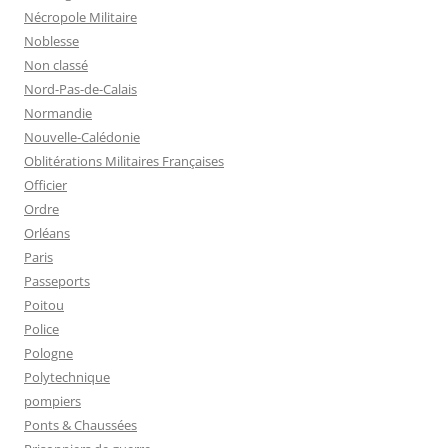
Nécropole Militaire
Noblesse
Non classé
Nord-Pas-de-Calais
Normandie
Nouvelle-Calédonie
Oblitérations Militaires Françaises
Officier
Ordre
Orléans
Paris
Passeports
Poitou
Police
Pologne
Polytechnique
pompiers
Ponts & Chaussées