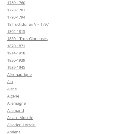
1759-1760
1778-1783
1793-1794
18 fructidor an V – 1797
1802-1815
1830 – Trois Glorieuses
1870-1871
1914-1918
1936-1939
1939-1945
Aéronautique
Ain
Aisne
Algérie
Allemagne
Allemand
Alsace-Moselle
Alsacien-Lorrain
Amiens