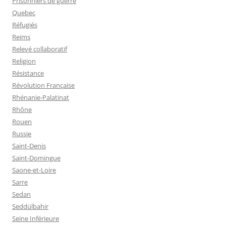
Prisonniers de guerre
Quebec
Réfugiés
Reims
Relevé collaboratif
Religion
Résistance
Révolution Française
Rhénanie-Palatinat
Rhône
Rouen
Russie
Saint-Denis
Saint-Domingue
Saone-et-Loire
Sarre
Sedan
Seddülbahir
Seine Inférieure