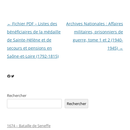
Navigation
←
Fichier PDF – Listes des
Archives Nationales : Affaires
des
bénéficiaires de la médaille
militaires, prisonniers de
articles
de Sainte-Hélène et de
guerre, tome 1 et 2 (1940-
secours et pensions en
1945)
→
Saône-et-Loire (1792-1815)
Facebook
Twitter
Rechercher
Rechercher
1674 – Bataille de Seneffe