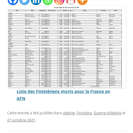
Liste des Finistériens morts pour la France en
AFN
Cette entrée a été publiée dans
Algérie
,
Finistère
,
Guerre d’Algérie
le
27 octobre 2021
.