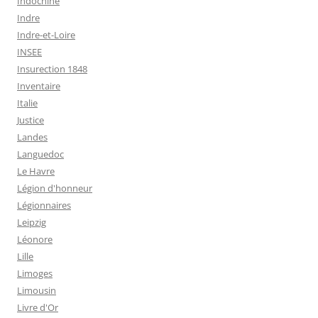
Indochine
Indre
Indre-et-Loire
INSEE
Insurection 1848
Inventaire
Italie
Justice
Landes
Languedoc
Le Havre
Légion d'honneur
Légionnaires
Leipzig
Léonore
Lille
Limoges
Limousin
Livre d'Or