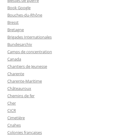
Blessés de guerre
Book Google
Bouches-du-Rhône
Bresst
Bretagne
Brigades Internationales
Bundesarchiv
Camps de concentration
Canada
Chantiers de Jeunesse
Charente
Charente-Maritime
Châteauroux
Chemins de fer
Cher
CICR
Cimetière
Cnahes
Colonies françaises