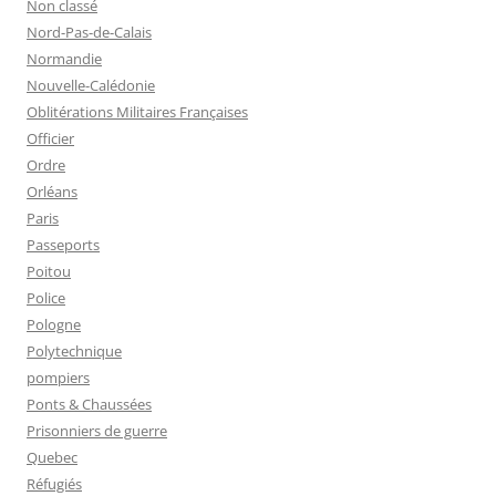
Non classé
Nord-Pas-de-Calais
Normandie
Nouvelle-Calédonie
Oblitérations Militaires Françaises
Officier
Ordre
Orléans
Paris
Passeports
Poitou
Police
Pologne
Polytechnique
pompiers
Ponts & Chaussées
Prisonniers de guerre
Quebec
Réfugiés