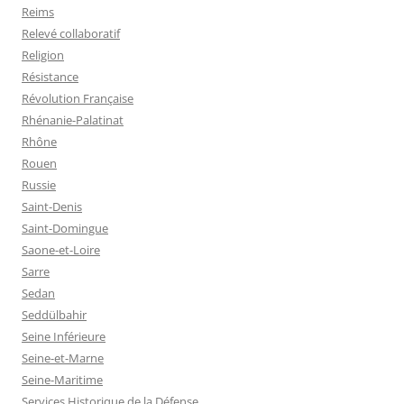
Reims
Relevé collaboratif
Religion
Résistance
Révolution Française
Rhénanie-Palatinat
Rhône
Rouen
Russie
Saint-Denis
Saint-Domingue
Saone-et-Loire
Sarre
Sedan
Seddülbahir
Seine Inférieure
Seine-et-Marne
Seine-Maritime
Services Historique de la Défense