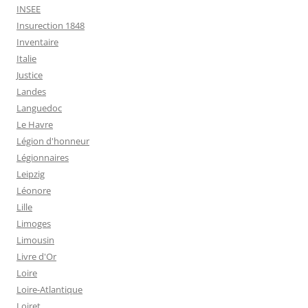
INSEE
Insurection 1848
Inventaire
Italie
Justice
Landes
Languedoc
Le Havre
Légion d'honneur
Légionnaires
Leipzig
Léonore
Lille
Limoges
Limousin
Livre d'Or
Loire
Loire-Atlantique
Loiret