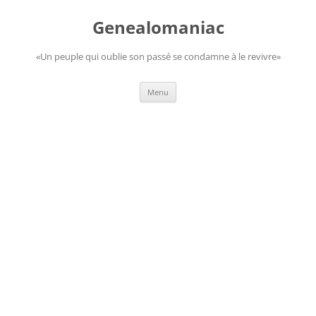
Aller
au
Genealomaniac
contenu
«Un peuple qui oublie son passé se condamne à le revivre»
Menu