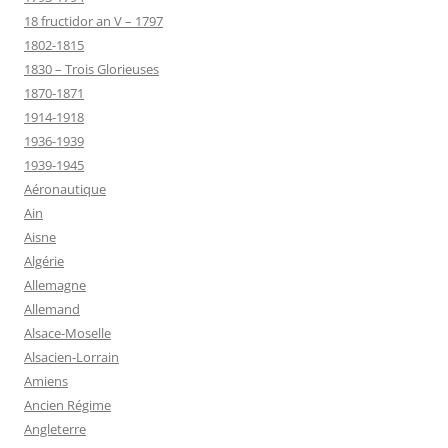
18 fructidor an V – 1797
1802-1815
1830 – Trois Glorieuses
1870-1871
1914-1918
1936-1939
1939-1945
Aéronautique
Ain
Aisne
Algérie
Allemagne
Allemand
Alsace-Moselle
Alsacien-Lorrain
Amiens
Ancien Régime
Angleterre