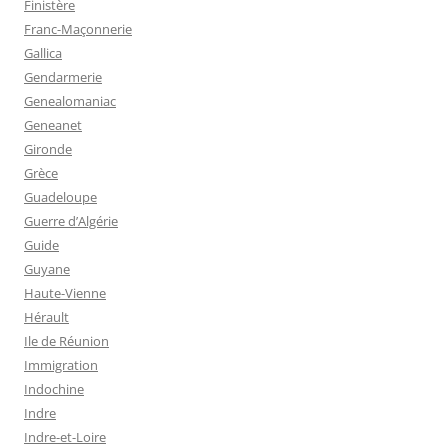
Finistère
Franc-Maçonnerie
Gallica
Gendarmerie
Genealomaniac
Geneanet
Gironde
Grèce
Guadeloupe
Guerre d’Algérie
Guide
Guyane
Haute-Vienne
Hérault
Ile de Réunion
Immigration
Indochine
Indre
Indre-et-Loire