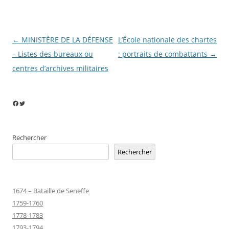
Navigation
←
MINISTÈRE DE LA DÉFENSE
L’École nationale des chartes
des
– Listes des bureaux ou
: portraits de combattants
→
articles
centres d’archives militaires
Facebook
Twitter
Rechercher
Rechercher
1674 – Bataille de Seneffe
1759-1760
1778-1783
1793-1794