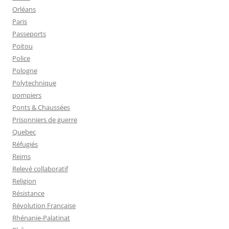
Orléans
Paris
Passeports
Poitou
Police
Pologne
Polytechnique
pompiers
Ponts & Chaussées
Prisonniers de guerre
Quebec
Réfugiés
Reims
Relevé collaboratif
Religion
Résistance
Révolution Française
Rhénanie-Palatinat