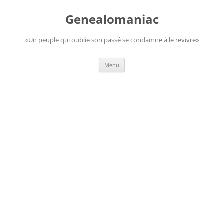
Aller
au
Genealomaniac
contenu
«Un peuple qui oublie son passé se condamne à le revivre»
Menu