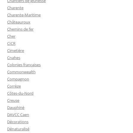
Chantiers de Jeunesse
Charente
Charente-Maritime
Châteauroux
Chemins de fer
Cher
CICR
Cimetière
Cnahes
Colonies françaises
Commonwealth
Compagnon
Corrèze
Côtes-du-Nord
Creuse
Dauphiné
DAVCC Caen
Décorations
Dénaturalisé