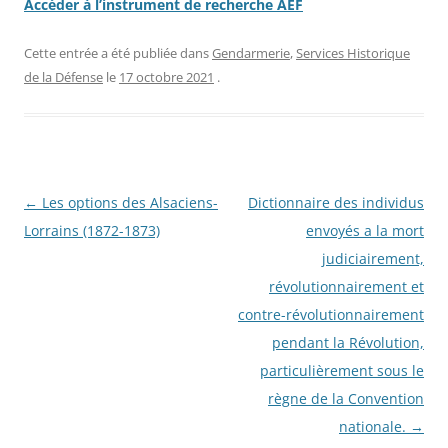
Accéder à l’instrument de recherche AEF
Cette entrée a été publiée dans
Gendarmerie
,
Services Historique
de la Défense
le
17 octobre 2021
.
Navigation
←
Les options des Alsaciens-
Dictionnaire des individus
des
Lorrains (1872-1873)
envoyés a la mort
articles
judiciairement,
révolutionnairement et
contre-révolutionnairement
pendant la Révolution,
particulièrement sous le
règne de la Convention
nationale.
→