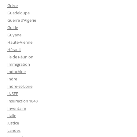
Grèce
Guadeloupe
Guerre d’Algérie
Guide
Guyane
Haute-Vienne
Hérault
Ile de Réunion
Immigration
Indochine
Indre
Indre-et-Loire
INSEE
Insurection 1848
Inventaire
Italie
Justice
Landes